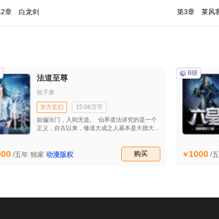
第2章 白龙剑
第3章 莱风
B级
法道至尊
祖子康
东方玄幻
15.06万字
如偏法门，入则无道。 仙界道法讲究的是一个
正义，自古以来，修道大成之人基本是大德大善
之人。即使一些逞凶极恶之人有所大成，也方是
坠入魔道。
000
1000
收藏
购买
/五年
独家
动漫版权
/