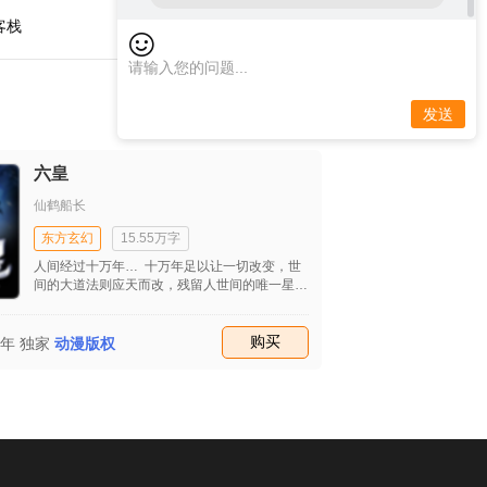
百
客栈
发送
六皇
仙鹤船长
东方玄幻
15.55万字
人间经过十万年… 十万年足以让一切改变，世
间的大道法则应天而改，残留人世间的唯一星光
闪过。
收藏
购买
五年
独家
动漫版权