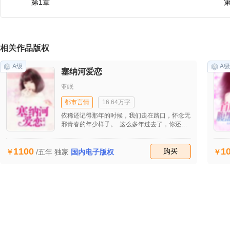
第1章
第
相关作品版权
A级
A级
塞纳河爱恋
亚眠
都市言情
16.64万字
依稀还记得那年的时候，我们走在路口，怀念无
邪青春的年少样子。 这么多年过去了，你还是
那样纯真，而我早已不复当初。 幸福的开始，
总希望得到一个美好的结局。 再美丽的花朵，
1100
1
无人欣赏也就了无生趣。 怀念，那些无知的幸
收藏
购买
/五年
独家
国内电子版权
福。