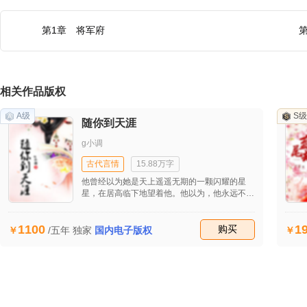
第1章 将军府
相关作品版权
A级
S级
随你到天涯
g小调
古代言情
15.88万字
他曾经以为她是天上遥遥无期的一颗闪耀的星
星，在居高临下地望着他。他以为，他永远不会
触及到的这颗星星，此时在用自己的性命在保护
他们。
1100
1
收藏
购买
/五年
独家
国内电子版权