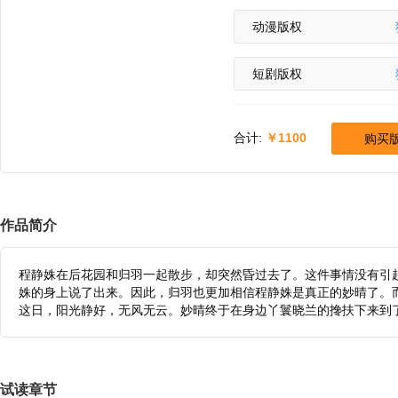
动漫版权
短剧版权
合计:
1100
购买
作品简介
程静姝在后花园和归羽一起散步，却突然昏过去了。这件事情没有引
姝的身上说了出来。因此，归羽也更加相信程静姝是真正的妙晴了。
这日，阳光静好，无风无云。妙晴终于在身边丫鬟晓兰的搀扶下来到
试读章节