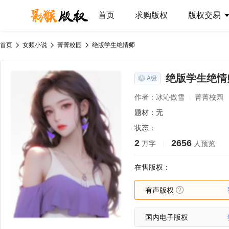
首页
求购版权
版权交易
首页
女频小说
菁菁校园
绝版学生绝情师
绝版学生绝情
A级
作者：冰沁傲雪
菁菁校园
题材：无
状态：
2
2656
万字
人预览
在售版权：
有声版权
国内电子版权