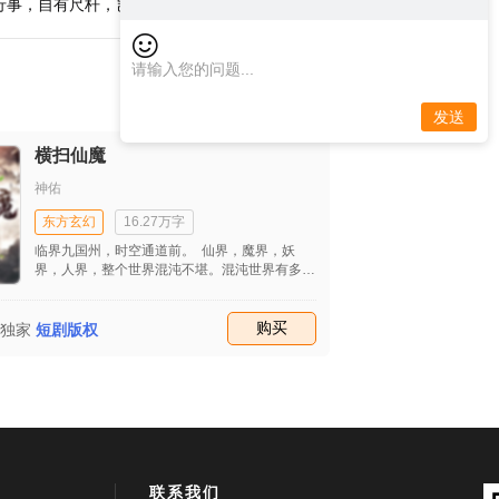
行事，自有尺杆，岂容妇人左
发送
横扫仙魔
神佑
东方玄幻
16.27万字
临界九国州，时空通道前。 仙界，魔界，妖
界，人界，整个世界混沌不堪。混沌世界有多少
人，一辈子的奋斗目标，就是人仙地仙，但并不
是每个人，都能够突破飞升终点的。天仙，已是
无数人可望不可即的存在。 罗钦，做为实力强
收藏
购买
独家
短剧版权
横的大钦天庭的武帝，奉行着人不犯我，我不犯
人，人若犯我，必杀满门的人生宗旨，上天入
地，罗钦过的潇洒自由。夺取得黄泉水，抢夺混
世虚空炎，手持锁魂刀，斩杀四大仙。 世间总
有那么几人的人生是惊心动魄的，也总有那么几
人的人生是残破不堪的，无论是仙界还是妖界，
随着人心欲望的增长，混沌世界开始妖物横行
魔决和玉龙泉的现世，让本就混乱的世界更加混
联系我们
乱。 而他却只愿携手他爱的人和爱他的人，退