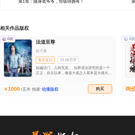
第1章：随身老爷爷，你值得拥有！
相关作品版权
B级
A级
法道至尊
祖子康
东方玄幻
15.06万字
如偏法门，入则无道。 仙界道法讲究的是一个
正义，自古以来，修道大成之人基本是大德大善
之人。即使一些逞凶极恶之人有所大成，也方是
坠入魔道。
1000
询
收藏
购买
/五年
独家
动漫版权