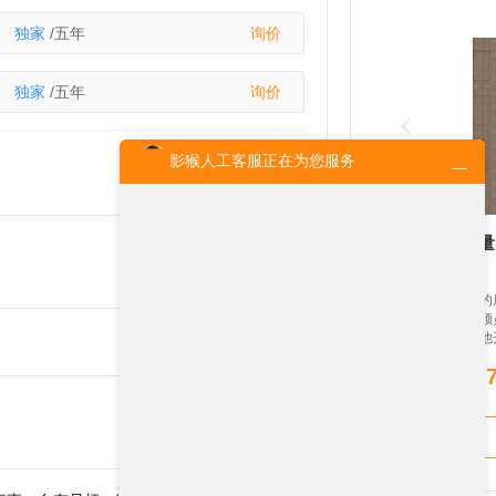
独家
/五年
询价
独家
/五年
询价
影猴人工客服正在为您服务
人工客服
21:15:25
您好！请问您想买网文有声版权，还是
《新生与力量
出版物有声版权呢？
一场流行传统病的
付违约金宸诚带领
活的种种不顺后他
坚持下成功接到自
公司起死回生。妻
离婚并重回职场，
垮她，也逐渐揭开