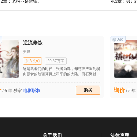
第2章：老衲不是雷锋。
第3章：男儿
A级
逆流修炼
美琪
东方玄幻
20.87万字
这是武者们的时代。强者为尊，却还没严重到弱
肉强食的勉强算得上和平的的大陆。而石渊就是
这大陆最普通的一人，一次机缘巧合遇上了他现
在的老师，从此开始自己的人生逆袭之路。
价
询价
收藏
购买
/五年
独家
电影版权
/五年
关于我们
法律声明