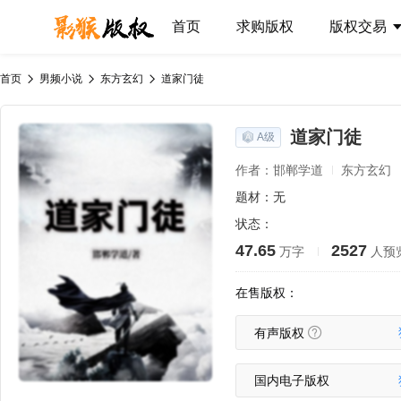
首页
求购版权
版权交易
首页
男频小说
东方玄幻
道家门徒
道家门徒
A级
作者：邯郸学道
东方玄幻
题材：无
状态：
47.65
2527
万字
人预
在售版权：
有声版权
国内电子版权