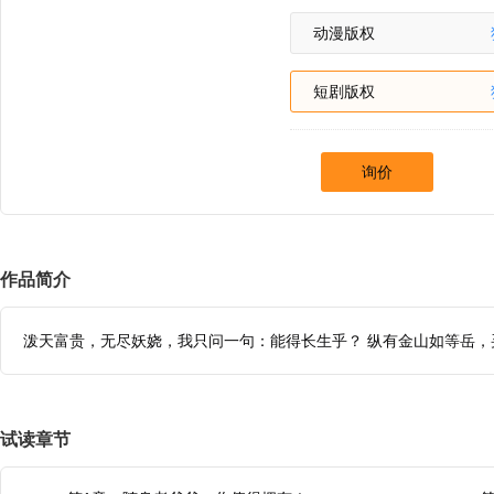
动漫版权
短剧版权
询价
作品简介
泼天富贵，无尽妖娆，我只问一句：能得长生乎？ 纵有金山如等岳，
试读章节