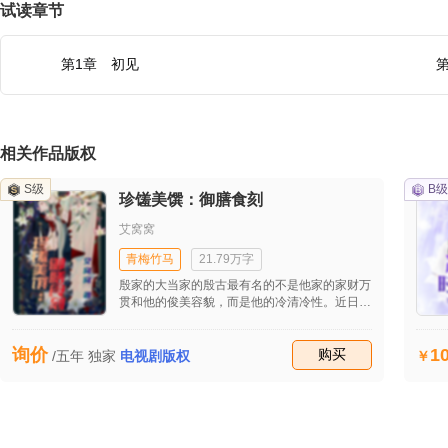
试读章节
第1章 初见
相关作品版权
S级
B级
珍馐美馔：御膳食刻
艾窝窝
青梅竹马
21.79万字
殷家的大当家的殷古最有名的不是他家的家财万
贯和他的俊美容貌，而是他的冷清冷性。近日
来，他患上了厌食症，不管是山珍还是海味对他
来说都难以下咽，这一日他偶然在一家小面馆里
1
询价
吃到了一碗普普通通的面，他就把做面的小师傅
收藏
购买
/五年
独家
电视剧版权
绑回了家――