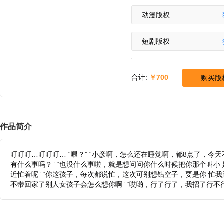
动漫版权
短剧版权
合计:
700
购买版
作品简介
叮叮叮…叮叮叮… “喂？” “小彦啊，怎么还在睡觉啊，都8点了，今
有什么事吗？” “也没什么事啦，就是想问问你什么时候把你那个叫小
近忙着呢” “你这孩子，每次都说忙，这次可别想钻空子，要是你 忙我
不带回家了别人女孩子会怎么想你啊” “哎哟，行了行了，我招了行不