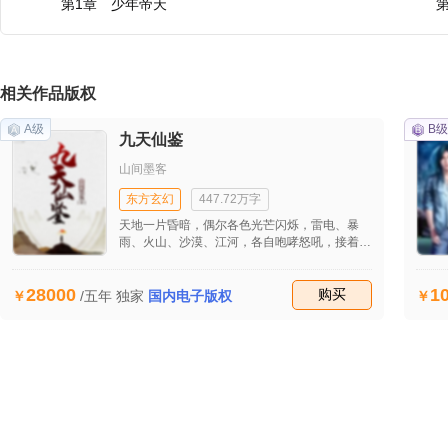
第1章 少年帝天
相关作品版权
A级
B级
九天仙鉴
山间墨客
东方玄幻
447.72万字
天地一片昏暗，偶尔各色光芒闪烁，雷电、暴
雨、火山、沙漠、江河，各自咆哮怒吼，接着天
空中出现火红色的光芒，顿时，天摇地动，伴随
着经久不休的爆炸，一切在爆炸中毁灭了，昏暗
28000
1
的宇宙中飘扬着爆炸后的 岁月如轮，时间穿
收藏
购买
/五年
独家
国内电子版权
梭！时间过了几十万年，几百万年。