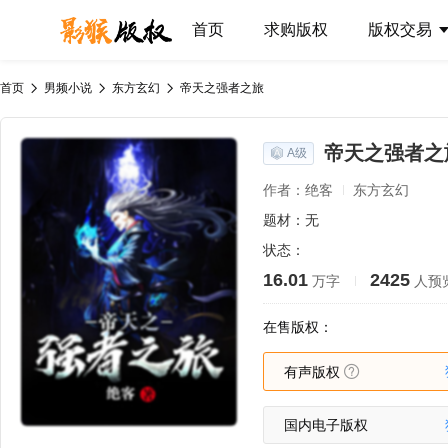
首页
求购版权
版权交易
首页
男频小说
东方玄幻
帝天之强者之旅
帝天之强者之
A级
作者：绝客
东方玄幻
题材：无
状态：
16.01
2425
万字
人预
在售版权：
有声版权
国内电子版权