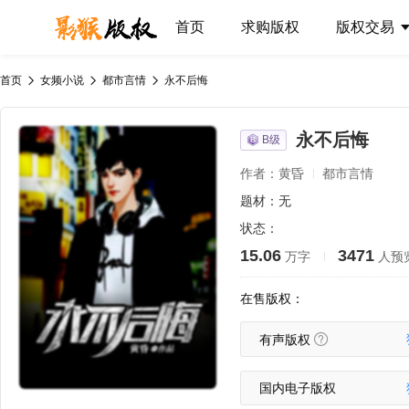
首页
求购版权
版权交易
首页
女频小说
都市言情
永不后悔
永不后悔
B级
作者：黄昏
都市言情
题材：无
状态：
15.06
3471
万字
人预
在售版权：
有声版权
国内电子版权