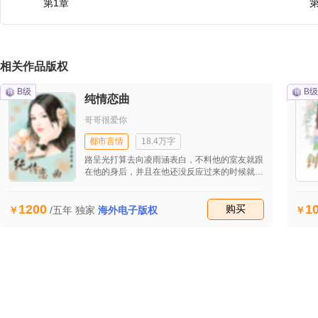
第1章
第
相关作品版权
B级
B级
纯情恋曲
哥哥很爱你
都市言情
18.4万字
路呈光打算去向凌雨涵表白，不料他的室友就跟
在他的身后，并且在他还没反应过来的时候就站
在女生公寓下面仰着头大喊：&amp;quot;凌雨
涵，我喜欢你。&amp;quot;等他反应过来的时
1200
1
候，围观者的数量正在疯狂增加，但在两分钟后
收藏
购买
/五年
独家
海外电子版权
凌雨涵到他面前在他耳边说了一句话，他就鸦雀
无声了。