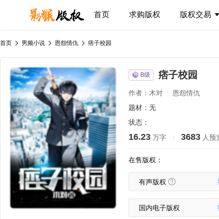
首页
求购版权
版权交易
首页
男频小说
恩怨情仇
痞子校园
痞子校园
B级
作者：木对
恩怨情仇
题材：无
状态：
16.23
3683
万字
人预
在售版权：
有声版权
国内电子版权