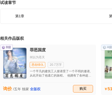
试读章节
第1章
第
相关作品版权
B级
A级
罪恶国度
何以为苍天
恩怨情仇
20.7万字
一个平凡的建筑工人接请受了一个不明的邀请,
从此开始了他逃亡的旅程。 他拥有了各种超能
力,可他也失去了记忆。 在他寻找自己的真相时
一幕幕的阴谋展现出来,他到底是谁?改变他的人
5
询价
到底想干什么? 当他认定的朋友们也认为他是
收藏
购买
/五年
独家
全版权
魔鬼的的时候他该何去何从？