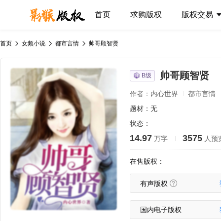
首页
求购版权
版权交易
首页
女频小说
都市言情
帅哥顾智贤
帅哥顾智贤
B级
作者：内心世界
都市言情
题材：无
状态：
14.97
3575
万字
人预
在售版权：
有声版权
国内电子版权