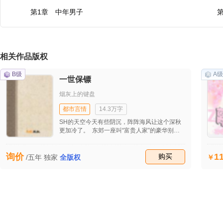
第1章 中年男子
相关作品版权
B级
A级
一世保镖
烟灰上的键盘
都市言情
14.3万字
SH的天空今天有些阴沉，阵阵海风让这个深秋
更加冷了。 东郊一座叫“富贵人家”的豪华别墅
前，正缩头缩脑地站着一位身材修长的青年，穿
着一件非常普通的黑色休闲西装，一条洗得发白
1
询价
的牛仔裤。本来十分俊朗的面孔，却与那被风吹
收藏
购买
/五年
独家
全版权
得如同乱鸡窝的头发很不搭配，整个人看上去十
分落魄。