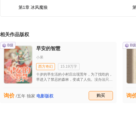
第1章 冰风魔狼
第
相关作品版权
B级
B级
早安的智慧
小果
西方奇幻
15.19万字
十岁的早生活的小村庄出现荒年，为了找吃的，
早进入了禁忌的森林，变成了人虫。没办法只好
去了异世界。在那个世界，处处危机，早独立生
存，经历了许多稀奇古怪的事情和危险。
询价
询
收藏
购买
/五年
独家
电影版权