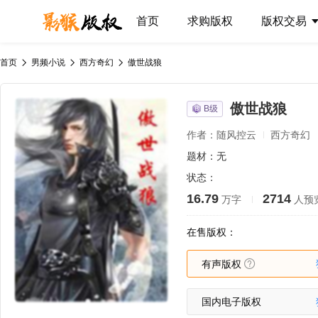
首页
求购版权
版权交易
首页
男频小说
西方奇幻
傲世战狼
傲世战狼
B级
作者：随风控云
西方奇幻
题材：无
状态：
16.79
2714
万字
人预
在售版权：
有声版权
国内电子版权