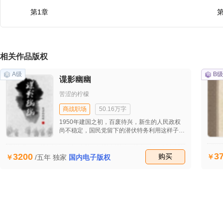
第1章
第
相关作品版权
A级
B级
谍影幽幽
苦涩的柠檬
商战职场
50.16万字
1950年建国之初，百废待兴，新生的人民政权
尚不稳定，国民党留下的潜伏特务利用这样子的
条件蠢蠢欲动，意图实行破坏活动。西南小城云
城公安局局长江文天通过潜伏在特务中间的地下
3
3200
党“孔雀”得知了敌人准备在国庆期间实行代号
收藏
购买
/五年
独家
国内电子版权
为“贺礼计划”的大规模破坏行动，为了揪出幕后
黑手“二叔”，江文天等人与潜伏地下党里应外
合，与敌人展开了斗智斗勇的较量……