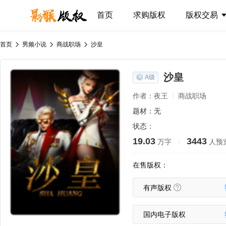
首页
求购版权
版权交易
首页
男频小说
商战职场
沙皇
沙皇
A级
作者：夜王
商战职场
题材：无
状态：
19.03
3443
万字
人预
在售版权：
有声版权
国内电子版权