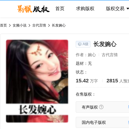
首页
求购版权
版权交易
首页
女频小说
古代言情
长发婉心
长发婉心
A级
作者：婉心
古代言情
题材：无
状态：
15.42
2815
万字
人预
在售版权：
有声版权
国内电子版权