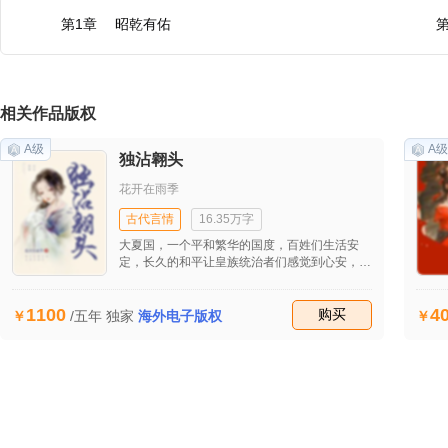
第1章 昭乾有佑
相关作品版权
A级
A级
独沾翱头
花开在雨季
古代言情
16.35万字
大夏国，一个平和繁华的国度，百姓们生活安
定，长久的和平让皇族统治者们感觉到心安，但
这一切终将被破坏，伴随一个新崛起的西蛮国
家，青杉国。就此，两国的战斗一触即发。 她
1100
4
名字叫董月，出水肤蓉那样艳丽柔美，有着让所
收藏
购买
/五年
独家
海外电子版权
有男子为之倾心的绝色，生在官家，她命运不由
自己作住，不曾想到自己却嫁于一见钟情的七王
爷上官宇。 上官宇，最有可能继承大夏国的君
主，温文尔雅体贴入微，两人相识相恋如同是被
上天安排一样。 可惜命运弄人，在这一场两国
交战的战斗中他们却遭遇多次的分分离离。 而
最后，他们能否如彼此所愿那样永生在一起？