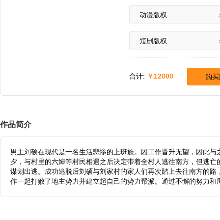
动漫版权
短剧版权
合计:
12000
购买
作品简介
男主刘硕在现代是一名生活悲惨的上班族。因工作晋升无望，因此与
夕，与村里的六婶等村民相遇之后决定带着全村人逃往南方，但逃亡
谋划出逃。成功逃脱后刘硕与刘家村的家人们再次踏上去往南方的路
作一起打败了地主势力并建立起自己的势力帮派。通过不懈的努力和