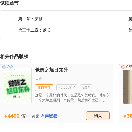
试读章节
第一章：穿越
第三十二章：落关
相关作品版权
A级
C
觉醒之旭日东升
大娴
都市重生
41.52万字
完结
这是一个最好的时代，也是最坏的时代。时旭东
一个大学生碰到一个传承，然后身不由己一步一
步走向不可知。
4400
3
收藏
购买
/五年
独家
有声版权