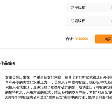
动漫版权
短剧版权
合计:
40000
购买
作品简介
女主英娣出生在一个重男轻女的家庭，在其七岁的时候就被送到外婆
育和外婆的离世的双重压力下，英娣患了中度抑郁症，她积极寻找医
积极乐观地生活，最终治愈了那些年破碎的她，成功走出了抑郁的阴霾
的独特构思，采用对话的形式，结合乡村的岁月静好，紧扣“那束光”
励现实的抑郁症患者和遭受“重男轻女”毒害中的女性，能够勇敢面对