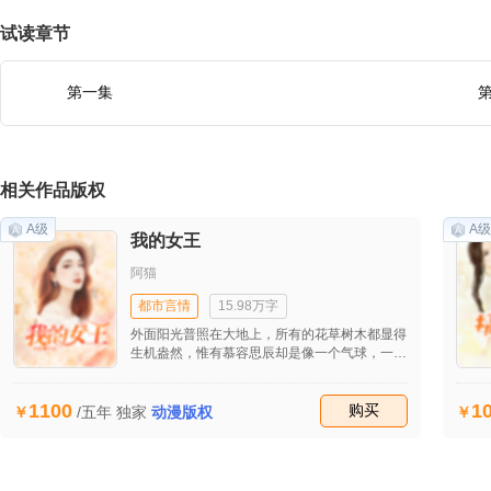
试读章节
第一集
相关作品版权
A级
A级
我的女王
阿猫
都市言情
15.98万字
外面阳光普照在大地上，所有的花草树木都显得
生机盎然，惟有慕容思辰却是像一个气球，一会
不停的被怒气点燃的她，变得鼓鼓的，一会又泄
了气的她，有变得瘪瘪的，她有些怨恨这个假
1100
1
期，让她过的这般寂寞和孤单。
收藏
购买
/五年
独家
动漫版权