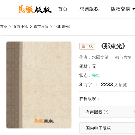
首页
求购版权
版权交易
首页
女频小说
都市言情
《那束光》
《那束光》
C级
作者：水阳文清
都市言情
题材：无
状态：
完结
3
2233
万字
人预览
在售版权：
有声版权
国内电子版权