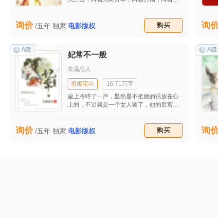
时刻看着他们的一切，大声喊着。
询价
询
收藏
购买
/五年
独家
电影版权
A级
A级
妃常不一般
失温恋人
宫闱宅斗
16.71万字
皇上冷哼了一声，显然是不把她的话放在心
上的，不过就是一个女人罢了，他的后宫里
面不缺一个人，只是那个女人敢挑战着人的
权威，实在是有些可恨的。
询价
询
收藏
购买
/五年
独家
电影版权