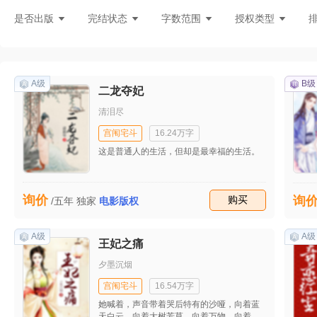
灵异言情
悬疑灵异
现言刑侦
都
是否出版
完结状态
字数范围
授权类型
A级
B级
二龙夺妃
清泪尽
宫闱宅斗
16.24万字
这是普通人的生活，但却是最幸福的生活。
询价
收藏
购买
询
/五年
独家
电影版权
A级
A级
王妃之痛
夕墨沉烟
宫闱宅斗
16.54万字
她喊着，声音带着哭后特有的沙哑，向着蓝
天白云，向着大树芳草，向着万物，向着这