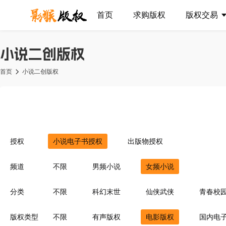
首页
求购版权
版权交易
小说二创版权
首页
小说二创版权
授权
小说电子书授权
出版物授权
频道
不限
男频小说
女频小说
分类
不限
科幻末世
仙侠武侠
青春校
异界重生
同人衍生
现代言情
豪
版权类型
不限
有声版权
电影版权
国内电
灵异惊悚
耽美百合
青梅竹马
菁