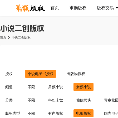
首页
求购版权
版权交易
小说二创版权
首页
小说二创版权
授权
小说电子书授权
出版物授权
频道
不限
男频小说
女频小说
分类
不限
科幻末世
仙侠武侠
青春校
异界重生
同人衍生
现代言情
豪
版权类型
不限
有声版权
电影版权
国内电
灵异惊悚
耽美百合
青梅竹马
菁