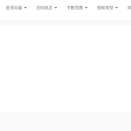
灵异言情
悬疑灵异
现言刑侦
都
是否出版
完结状态
字数范围
授权类型