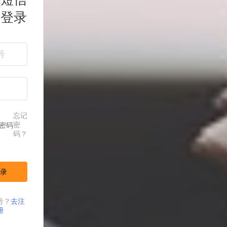
登录
忘记
密
密码
码？
录
号？
去注
册