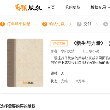
首页
求购版权
版权交易
订单详细信息
确认付款
交付
1
2
3
4
《新生与力量》
婚恋爱情
作者：水阳文清
非出版小说
一场流行传统病的席卷让宸诚公司面临
的坚持下成功接到自流行病发生后的第
有打垮她，也逐渐揭开她的原生家庭关
题材：无
状态：
完结
3万字
选择需要购买的版权