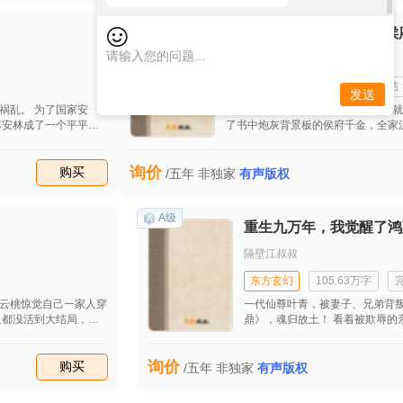
“繁星，这个月几号产检来着？不要忘了
去。” “老婆，明天产检，我把要带的
A级
大婚当天被抄家？我搬空侯
感受到胎动，他那激动的神情让顾秘书
我们不要离婚了，孩子归你，我也归你
青琉落尘
古代言情
100.79万字
完结
发送
祸乱。 为了国家安
【抄家流放+空间+种田】 穿书开局
苏安林成了一个平平无
了书中炮灰背景板的侯府千金，全家
。 厨艺属性，开车属
魂空间，侯府钱财尽数收走！ 流放
的属性都能看到。 从
参，入河一模是含珠老蚌； 更有物
询价
，自己已经是全属性大
收藏
购买
路上养的白胖滋润。 西北苦寒贫瘠
/五年
非独家
有声版权
绿洲！
A级
重生九万年，我觉醒了鸿
隔壁江叔叔
东方玄幻
105.63万字
云桃惊觉自己一家人穿
一代仙尊叶青，被妻子、兄弟背
鼎》，魂归故土！ 看着被欺辱的
没投敌。 一家人收拾
们！ 燃古鼎！ 铸霸体！ 再造无
带来了？
制七品丹药？不好意思，我的狗都
询价
收藏
购买
武者，拥有极品灵根？不好意思
/五年
非独家
有声版权
门！ 生死看淡，不服就干！ 管
字，死！！