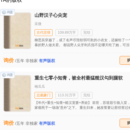
TA的版权
A级
山野汉子心尖宠
采微
古代言情
109.89万字
完结
柳思辰穿越了，成了名声尽毁软弱可欺的小农女，还嫁给了一
暴的野人做夫君。 都说野人尖牙利爪指不定哪天吃了她，可没
道，野人夫君有三好：身材好、相貌好、体力更好~ 手撕极品
有个野人夫君就能狐假虎威，只是这个夫君路子野，宠妻如命
询价
她家天才弟弟走科举。 要说是不是柳思辰命好，柳思辰只说自
收藏
/五年
非独家
有声版权
好！
A级
重生七零小知青，被全村最猛糙汉勾到腿软
楠瓜瓜
总裁豪门
113.31万字
完结
【年代+重生+知青+糙汉宠妻+养娃】 前世，苏筱筱引狼入室
家都死于一场场“意外”之下。 重生归来，她发誓要让那些害过
人，全付出惨痛的代价！ 要好好去爱这个为了替她报仇，愿意
贯家财，不惜赌上性命的姜野寻。 等等，她的身体怎么没办法
询价
一碰到姜野寻，就控制不住的要各种亲腻贴贴。 姜野寻咬牙：
收藏
/五年
非独家
有声版权
你跑的机会！” 苏筱筱抱住男人的腰蹭蹭：“跑什么？是男人就