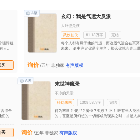
A级
玄幻：我是气运大反派
大虾也是侠
武侠仙侠
81.18万字
完结
个强悍粗
每个人都有属于他的气运，而这股气运会在冥冥
有人知
未来。 命中注定你是个主角，那么你就会走上
虐渣渣，
你不愿意，也无法拒绝。 你唯一能选的，是决定
，还扶持
剧型男主角，逗逼型男主角，热血王道男主角，
询价
己腰真
购买
角？ 他们有的选，但秦宇没有，因为他的气运
/五年
非独家
有声版权
个反派！纯粹的反派！ 大哥！以前我没得选！
A级
末世神魔录
不冷的天堂
科幻未来
1309.58万字
完结
，害得全
何为末世？ 丧尸？魔怪？虫族？ 不！ 唯有当人类
他们的
的，甚至是所幻想的一切都成为现实之时，才是人类
散尽万
气回涌，信仰重铸，这是神佛妖魔的饕餮盛宴，也
控制？
大浩劫！ 丧尸，异形，贞子，怪形，妖精鬼怪，神
询价
“我给过
购买
一切，都将降临于世！ 这是真正的末日，这是末世
收藏
/五年
非独家
有声版权
少说话多