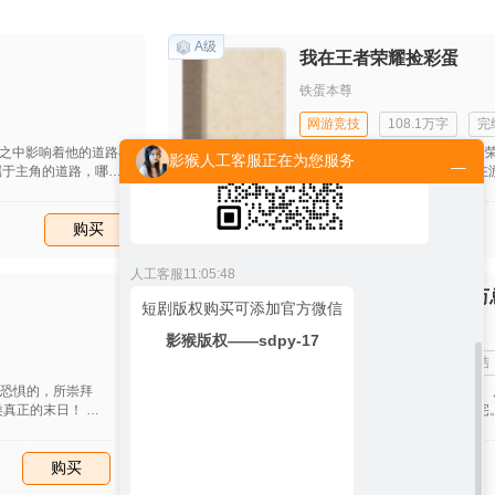
人工客服
11:05:46
小说有声版权购买可添加
官方微信：
A级
我在王者荣耀捡彩蛋
peiyinaihao
铁蛋本尊
网游竞技
108.1万字
完
之中影响着他的道路与
林祥为了追求女神，入坑《王者
影猴人工客服正在为您服务
属于主角的道路，哪怕
落。 然而他意外发现，自己能在
这条路该怎么走。 喜
蛋！ 【拾取成功，获得黄金彩蛋：
在或者是悲剧型男主
彩蛋：13000rmb】 【拾取成
询价
不是什么主角，而是一
收藏
购买
功，获得巅峰彩蛋：真视之眼】 …
/五年
非独家
有声版权
现在我想当个好人啊！
人工客服
11:05:48
A级
避孕药失效，我怀上了亿万
短剧版权购买可添加官方微信
单晚嘉
影猴版权——sdpy-17
总裁豪门
100.03万字
完结
所恐惧的，所崇拜
顾繁星前脚跟苏暮沉坦白怀孕的事。
真正的末日！ 灵
就入住了苏总那一千多平米的大豪宅
是人类有史以来的最
不觉得天底下有免费的午餐吃。 “孩
魔仙佛，这一切的
我。” 有难处的顾繁星没资格跟他争
询价
……神魔纪元！
购买
自己，只有点头同意。 可随着肚子
/五年
非独家
有声版权
度也在一天天的变化。 “顾秘书，不