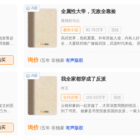
捂着没再
啊。
A级
全属性大帝，无敌全靠捡
孤独的乌云
都市小说
92.76万字
完结
他发誓必
高武世界，危机重重。外有异族入侵，内有人奸
局觉醒神
全，大夏联邦推广修炼武技，武道时代来临。 
入部队
奇的学生，他发现，自己能看到别人的各种属性
级技能，
性，武技属性，各种功法属性。 甚至，天道掉落
询价
飞行技
购买
此，别人练武我去捡。 不知不觉，苏安林发现
/五年
非独家
有声版权
镜！”
帝…………
怡：“叶
A级
我全家都穿成了反派
咚宝
古代言情
102.53万字
完结
徒文的恶
云桃和爹妈一起穿越了，才弄清楚周围的情况，
到了书里。 她爹是书里投敌卖国的反派，一家人都没活到大结局，这
的手下，
剧情让人怎么玩？ 所幸这会儿战乱刚起，她爹还
的财宝法
行囊赶紧逃难去！ 等等，穿越怎么把家给
询价
购买
/五年
非独家
有声版权
的衍尘仙