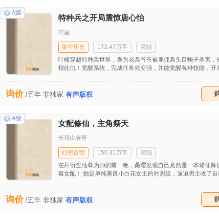
做事！” 姜野寻按倒挑衅的小姑娘：“行！做事！” 婚后苏筱筱
直起过的腰，欲哭无泪的认清了个事实——她家糙汉子惹不得
A级
特种兵之开局震惊唐心怡
吖皇
架空历史
172.47万字
完结
叶峰穿越特种兵世界，身为老兵爷爷被雇佣兵头目蝎子杀害，
报此仇！觉醒系统，完成任务就变强，并能觉醒各种技能，开
级擒拿术，在报名征兵途中，制伏蝎子手下，震惊唐心怡！ 进
后，他更是通过日复一日的训练，不断完成任务，解锁各种神
询价
成为最强的特战之王！ 神级枪法，精准投放，神级车技，神级
收藏
/五年
非独家
有声版权
巧…… 何晨光：“叶峰的枪法太可怕了，没有人能逃出他的瞄准
王艳兵：“叶峰简直就不是人类，没见过他这么能打的！” 唐心
峰……你快把你的擒拿术交给我，不然晚上别回家了！”
A级
女配修仙，主角祭天
长尾山雀呀
幻想言情
156.31万字
完结
在拜衍尘仙尊为师的前一晚，桑璎发现自己竟然是一本修仙师
毒女配！ 她是单纯善良小白花女主的对照组，逼迫男主收了自己为徒
不说，还妄图抢走属于女主的东西。最后她死在了女主爱慕者
纯净的冰灵根也成了修补女主灵根的药引。就连自己父母留下
询价
器，都被当做是补偿，入了女主的口袋。 刚刚知晓一切的桑璎深吸一
收藏
/五年
非独家
有声版权
口气：很好，这群恋爱脑吸引了我的注意。 多年之后，此界出了一位
自逐出师门的女剑修，那女剑修的师父竟是有剑道第一人之称