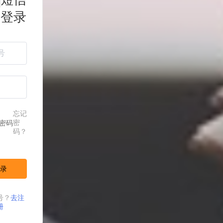
登录
忘记
密
密码
码？
录
号？
去注
册