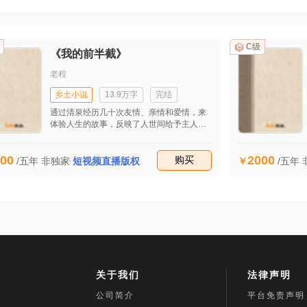
C级
《我的前半截》
老程
乡土小说
13.9万字
完结
通过清泉经历几十次友情、亲情和爱情，来
体验人生的故事，反映了人世间给予主人公
的所有感悟。叙述了好多各种形态悲欢离合
的感情，它们都十分有趣，耐人寻味，把这
00
2000
个社会的真实一面用不同的场景描绘出来。
收藏
购买
/五年
非独家
短视频直播版权
/五年
作者用多种形式，展现情节陈述传奇，从而
影射尘世的迷离，也揭示了普通人身上人性
闪烁的光华…… 作品简介 第一
章 边镇少女 中专即将毕业等待分配的青
年清泉，到边镇的堂姑工厂帮忙，认识了尚
在读书的高中女生丽婷和程颖。他见证了少
女丽婷家庭变故，不得不辍学的故事。男女
青年深挚的友谊和纯洁的理想从流曳的岁月
中抽离而出，在美好而破碎的变迁中,一半映
关于我们
法律声明
照着时代之进，另一半瞻望着未来之续。 第
二章 短暂 清泉因为叶燕是农村户口而中
公司简介
平台免责声明
断了和她的交往，从而引起他和叶燕兄妹的