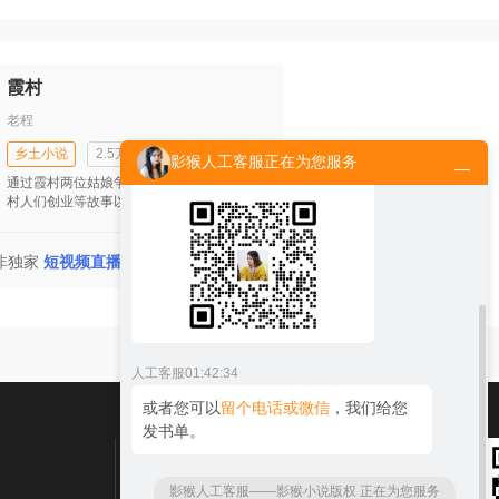
人工客服
01:42:30
您好！请问您想买网文有声版权，还是
出版物有声版权呢？
霞村
老程
人工客服
01:42:32
乡土小说
2.5万字
完结
影猴人工客服正在为您服务
欢迎添加
官方微信：peiyinaihao
通过霞村两位姑娘争着把爱情让给对方和山
村人们创业等故事以及二十 几处对美好物象
进行介绍说明，来反映风景美和人性美，试
图构建真实版的现代“边城”。
收藏
购买
非独家
短视频直播版权
人工客服
01:42:34
或者您可以
留个电话或微信
，我们给您
发书单。
联系我们
电话咨询
影猴人工客服——影猴小说版权 正在为您服务