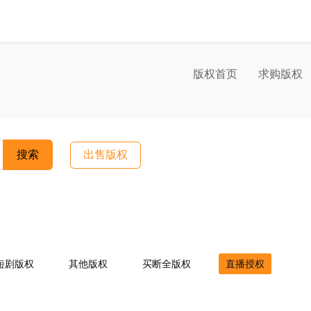
版权首页
求购版权
搜索
出售版权
短剧版权
其他版权
买断全版权
直播授权