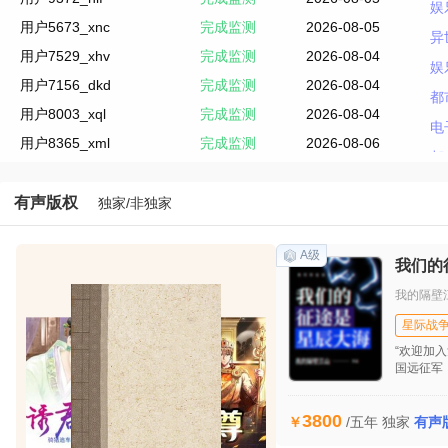
用户5673_xnc
完成监测
2026-08-05
异
用户7529_xhv
完成监测
2026-08-04
娱
用户7156_dkd
完成监测
2026-08-04
都
用户8003_xql
完成监测
2026-08-04
电
用户8365_xml
完成监测
2026-08-06
都
用户1805_phn
完成监测
2026-08-06
都
用户9372_nlf
完成监测
2026-08-05
都
有声版权
独家/非独家
用户5673_xnc
完成监测
2026-08-05
东
用户7529_xhv
完成监测
2026-08-04
A级
古
我们的
用户7156_dkd
完成监测
2026-08-04
游
我的隔壁
用户8003_xql
完成监测
2026-08-04
娱
星际战
异
“欢迎加
国远征军，
娱
人，肯定
外星人了
都
3800
/五年
独家
有声
电