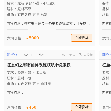
要求：
完结
男频小说
不限出版
要求
题材：
题材不限
题材
求购：
有声版权
五年
独家
求购
内容描述：整本书只需要一条主要逻辑线索，可多剧情发展，但是不能偏离主逻辑，条理脉络结构语言清晰流畅，不啰嗦。主要角色成长线鲜明，出场合情理，人物年龄性格情绪特点突出～ 强钩子开局；合理设置小高潮点；要埋设即使兑现的爽感狗子、中期回收的剧情锁、长期埋伏的世界观密码！ 最好能够制造出可碎片传播的梗文化； 主角需要有极致的特点，配角采用符号、标签、反差细节的方法进行塑造； 字数要求不低于100万字
内容
5000
立即投标
意向价格：
￥
意向
翱****司
翱***
2024-11-12发布
1065人
1
人投标
征玄幻之都市仙路系统领航小说版权
征题
要求：
频道不限
不限出版
要求
题材：
题材不限
题材
求购：
有声版权
五年
非独家
求购
内容描述：
内容
450
立即投标
意向价格：
￥
意向