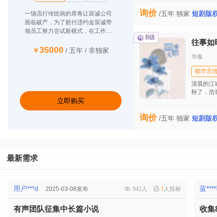
越倚天小
询价
他还发现
/五年
独家
短剧版
一场流行传统病的席卷让宸诚公司
然可以在
面临破产，为了赔付违约金宸诚带
开始了.....
领员工努力尝试新模式，在工作和
B级
生活的种种不顺后他开始思考生命
往事如
的意义。最后在他的坚持下成功接
35000
/ 五年
/ 非独家
华秦
到自流行病发生后的第一个大单
子，让公司起死回生。妻子田雯发
都市言
现他的婚外情后坚决与之离婚并重
回职场，工作的不顺和儿子的患病
清晨的江
并没有打垮她，也逐渐揭开她的原
秋了，浩
立即购买
为这个四
生家庭关系，同时也收获了美好的
城增添了
爱情。
询价
/五年
独家
短剧版
最新需求
用户***d
蓝***
2025-03-08发布
942人
1
人投标
有声团队征集中长篇小说
收集