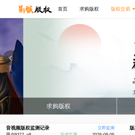
首页
求购版权
版权交易
都
都
东
求购版权
用户8365_xml
完成监测
2026-08-06
古
用户1805_phn
完成监测
2026-08-06
游
音视频版权监测记录
立即监测
版
用户9372_nlf
完成监测
2026-08-05
娱