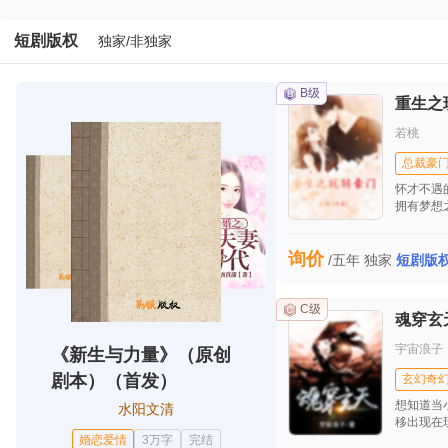
姐怀孕了
决定，一
短剧版权
独家/非独家
进监狱。
B级
重生之
若桃
总裁豪
怀才不遇
拥有梦想
了解那种
轻语才真
询价
感觉。出
/五年
独家
短剧版
家庭，父
人，虽算
衣食无忧
C级
魂穿玄
唯一的美
未实现，
宇宙浪子
《新生与力量》（原创
理，会乐
路，喜欢
剧本）（首发）
玄幻奇
才华壮志
想知道当
水阳文清
女，却只
移出现在
过平淡的
景吗？李
婚恋爱情
3万字
完结
还有不满