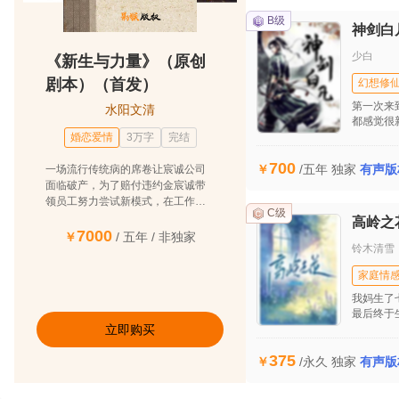
都
B级
神剑白
少白
《新生与力量》（原创
剧本）（首发）
幻想修
第一次来
水阳文清
都感觉很
引来周边
婚恋爱情
3万字
完结
以为意，
700
的白凡适
/五年
独家
有声版
一场流行传统病的席卷让宸诚公司
了很多次
面临破产，为了赔付违约金宸诚带
凡在三个
领员工努力尝试新模式，在工作和
界的生活
C级
生活的种种不顺后他开始思考生命
高岭之
的意义。最后在他的坚持下成功接
7000
/ 五年
/ 非独家
铃木清雪
到自流行病发生后的第一个大单
子，让公司起死回生。妻子田雯发
家庭情
现他的婚外情后坚决与之离婚并重
回职场，工作的不顺和儿子的患病
我妈生了
并没有打垮她，也逐渐揭开她的原
最后终于
立即购买
了。我们
生家庭关系，同时也收获了美好的
睇，来娣
爱情。
375
老六，和
/永久
独家
有声版
到大姐被
一个五十