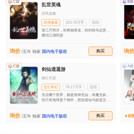
间，给叶向楠上眼药，一步一步淡化沈慧欣
C级
B级
乱世英魂
和叶向楠的感情，以至于到最后，每当沈慧
欣为难陈茵茵时，叶向楠就会不条件帮助陈
邪风鬼魅
茵茵。后叶向楠和沈慧欣分手，并向陈茵茵
表白。但是，陈茵茵拒绝了，反而嫁给了一
武侠修真
263.76万字
完结
个一直追求她的富商。
借三尺明月，衔两袖青龙，轻剑快马恣意，
携侣江湖同游
询价
询
收藏
购买
/五年
独家
国内电子版权
C级
A级
剑仙逍遥游
独行天涯
玄幻奇幻
76.17万字
完结
无论哪个世界，都是有神无仙，有魔无妖，
但只有地球是个例外，想知道仙与妖是怎么
出现的吗？想知道地球宗教中为什么大多都
有神魔大战吗？这本书将告诉你任何神话中
69
询价
都未曾提及的一切。
收藏
购买
/五年
独家
国内电子版权