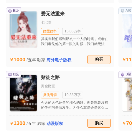
算叫了自己十七年的弟弟最后的表
白・・・・・・都改变不了他们的爱恋，他
们注定在美丽神圣的教堂成为最幸福的一
B级
A级
爱无法重来
对！
七七蕾
婚里婚外
15.06万字
其实当我们遇到那么一个人的时候，或者在
我们看见他的第一眼的时候，我们就无法淄
博了吧！！我从未想过只是看了他一眼，我
就仿佛看到了我们之间的那悲惨的结局，我
1000
11
知道了，我是一个悲催的人，但是我却不知
收藏
购买
/五年
独家
海外电子版权
道了跟他在一起却是更加的悲催，更加的彷
徨！ 当知道了一切都是悲伤的时候还是义无
反顾的选择了飞蛾扑火，或者只是因为太
B级
B级
赌徒之路
爱，我们才会这般的执迷不悔。 虽然已经到
了这个地步，但是我仿佛从未后悔我爱过这
黄金财宝
样一个男人，他是我这短暂一生中写下的最
绚烂的一笔。 我却只是他那绚烂的人生的一
复仇青春
19.38万字
个匆匆的过客而已，还是一个人家不会记住
今天的天色还是的那么的好。但是就是没有
的过客而已！ 当爱，再也无法回头的时候，
的任何的事情发生。为什么就是会是这么的
我们彼此之间的那种相依，就再也不复存在
一个样子的呢？原来就是紫星辰又是直接的
了吧！
就是不在家的了。
1300
70
收藏
购买
/五年
独家
动漫版权