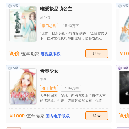
A级
A级
唯爱极品萌公主
黛小优
豪门总裁
15.43万字
“你走，我永远都不想在见到你！”众目睽睽之
下，面对她张扬行事的过错，他将愤怒迁就
于她，上前拉着另一个女孩的手，跨步离
开。“可是相公……”看着他即将埋没入人群中
10
询价
的背影，她哭得泪流满面，伤心欲绝，最终
收藏
购买
/五年
独家
电视剧版权
语出惊人道：“可是相公………我怀了你的孩
子！”
A级
B级
青春少女
零落
都市言情
15.34万字
大学时回国，发现叶向楠喜欢上了自信大方
的沈慧欣。但是，陈茵茵虽然长着一张柔弱
小白花的脸，但内心却是女王。虽然她看不
上叶向楠，却不甘心自己的东西被人染指。
1000
询
于是，她开始装柔弱又坚强的菟丝花，即使
收藏
购买
/五年
独家
国内电子版权
面对众人的非难，也利用年幼时的感情，使
叶向楠偏向柔弱的自己。之后，又挑拨离