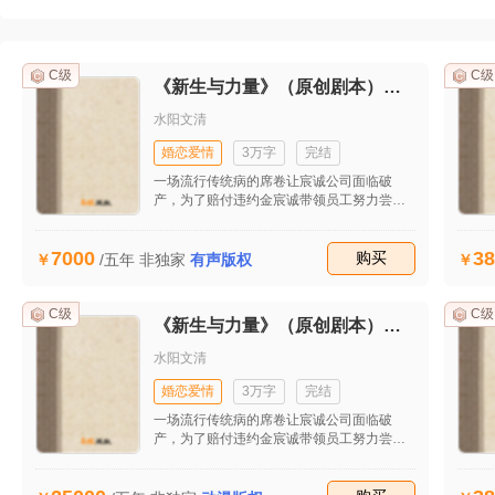
C级
C级
《新生与力量》（原创剧本）（首发）
水阳文清
婚恋爱情
3万字
完结
一场流行传统病的席卷让宸诚公司面临破
产，为了赔付违约金宸诚带领员工努力尝试
新模式，在工作和生活的种种不顺后他开始
思考生命的意义。最后在他的坚持下成功接
7000
38
到自流行病发生后的第一个大单子，让公司
收藏
购买
/五年
非独家
有声版权
起死回生。妻子田雯发现他的婚外情后坚决
与之离婚并重回职场，工作的不顺和儿子的
患病并没有打垮她，也逐渐揭开她的原生家
C级
C级
《新生与力量》（原创剧本）（首发）
庭关系，同时也收获了美好的爱情。
水阳文清
婚恋爱情
3万字
完结
一场流行传统病的席卷让宸诚公司面临破
产，为了赔付违约金宸诚带领员工努力尝试
新模式，在工作和生活的种种不顺后他开始
思考生命的意义。最后在他的坚持下成功接