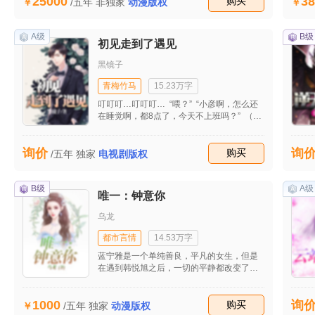
25000
38
到自流行病发生后的第一个大单子，让公司
收藏
购买
/五年
非独家
动漫版权
起死回生。妻子田雯发现他的婚外情后坚决
与之离婚并重回职场，工作的不顺和儿子的
患病并没有打垮她，也逐渐揭开她的原生家
A级
B级
初见走到了遇见
庭关系，同时也收获了美好的爱情。
黑镜子
青梅竹马
15.23万字
叮叮叮…叮叮叮… “喂？” “小彦啊，怎么还
在睡觉啊，都8点了，今天不上班吗？” （钱
彦，24岁，是X市鸿艺广告传媒公司的一个
广告设 计组的组长） “哦，妈啊，我9点半
询价
询
上班，还早呢，有什么事吗？” “也没什么事
收藏
购买
/五年
独家
电视剧版权
啦，就是想问问你什么时候把你那个叫小 娅
的女朋友带回家来给我和你爸看看啊？你们
俩都这么久了 不是，还拖着像什么话啊”
B级
A级
唯一：钟意你
“哦，你说这个啊，再说啦，最近忙着呢” “你
这孩子，每次都说忙，这次可别想钻空子，
乌龙
要是你 忙我跟你爸去你那儿？也顺便去看看
你啊” “别啊，干嘛这么急啊” “你说我能不急
都市言情
14.53万字
吗，你和小娅在一起都已经快半年了， 还不
蓝宁雅是一个单纯善良，平凡的女生，但是
带回家了别人女孩子会怎么想你啊” “哎哟，
在遇到韩悦旭之后，一切的平静都改变了，
行了行了，我招了行不行啊，事情不是这么
从相遇到相知，从不爱到爱，最后到没办法
回 事啦”
不爱，就算知道了自己的身世，就算一直生
1000
询
活了十七年的家其实根本没有血缘关系，就
收藏
购买
/五年
独家
动漫版权