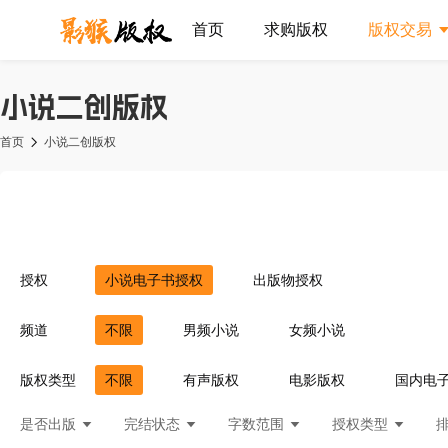
首页
求购版权
版权交易
小说二创版权
首页
小说二创版权
授权
小说电子书授权
出版物授权
频道
不限
男频小说
女频小说
版权类型
不限
有声版权
电影版权
国内电
是否出版
完结状态
字数范围
授权类型