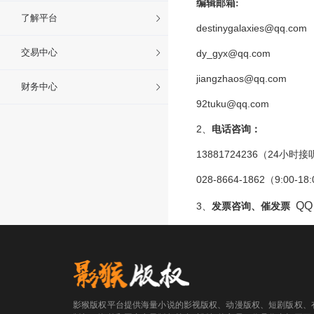
编辑邮箱:
了解平台
destinygalaxies@qq.com
交易中心
dy_gyx@qq.com
jiangzhaos@qq.com
财务中心
92tuku@qq.com
2、
电话咨询：
13881724236（24小时
028-8664-1862（9:00-1
QQ
3、
发票咨询、催发票
影猴版权平台提供海量小说的影视版权、动漫版权、短剧版权、