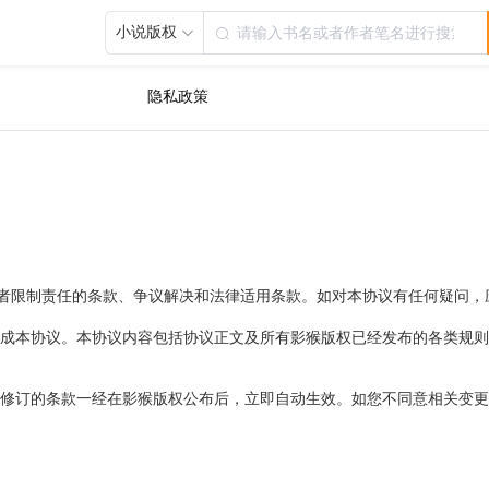
小说版权
隐私政策
人工客服
07:05:46
或者限制责任的条款、争议解决和法律适用条款。如对本协议有任何疑问，
您好！请问您是需要买小说有声版权，
还是短剧版权呢？
成本协议。本协议内容包括协议正文及所有影猴版权已经发布的各类规则
人工客服
07:05:48
修订的条款一经在影猴版权公布后，立即自动生效。如您不同意相关变更
小说有声版权购买可添加
官方微信：
peiyinaihao