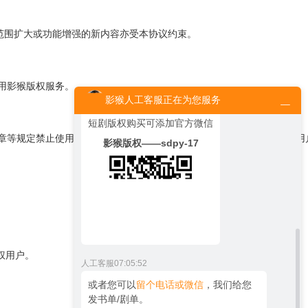
”范围扩大或功能增强的新内容亦受本协议约束。
用影猴版权服务。
影猴人工客服正在为您服务
人工客服
07:05:50
短剧版权购买可添加官方微信
规章等规定禁止使用的信息，影猴版权网有权驳回虚假、错误等不真实的
影猴版权——sdpy-17
权用户。
人工客服
07:05:52
或者您可以
留个电话或微信
，我们给您
发书单/剧单。