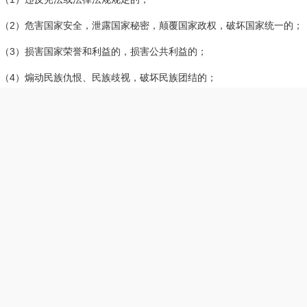
（2）危害国家安全，泄露国家秘密，颠覆国家政权，破坏国家统一的；
（3）损害国家荣誉和利益的，损害公共利益的；
（4）煽动民族仇恨、民族歧视，破坏民族团结的；
（5）破坏国家宗教政策，宣扬邪教和封建迷信的；
（6）散布谣言，扰乱社会秩序，破坏社会稳定的；
（7）散布淫秽、色情、赌博、暴力、凶杀、恐怖或者教唆犯罪的；
（8）侮辱或者诽谤他人，侵害他人合法权益的；
（9）含有法律、行政法规禁止的其他内容的。
2.4 用户注册账号时，承诺遵守法律法规、社会主义制度、国家利益、
2.5 用户名不得使用禁止的词汇（包括但不限于：违法、不雅、敏感、
2.6 用户名、头像、简介等信息不得侵犯或涉嫌侵犯他人的姓名权（名