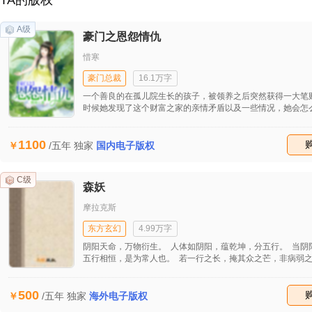
TA的版权
A级
豪门之恩怨情仇
惜寒
豪门总裁
16.1万字
一个善良的在孤儿院生长的孩子，被领养之后突然获得一大笔
时候她发现了这个财富之家的亲情矛盾以及一些情况，她会怎
善良的本性还是被社会污浊的贪心。 “开屏广告公司”的总裁元
为自己的挑剔和固执，让自己的家庭情况四分五裂，造成没有
1100
左右的下场，于是去孤儿院领养了乖巧善良的安谨秀，在一次
收藏
/五年
独家
国内电子版权
后，元仁义不幸去世，留给了安谨秀一大笔财富，善良的安谨
答决定扛起公司的担子，在遗嘱的时候知道了元仁义还有一个
云，以及一些他们家庭的情况，安谨秀决定去帮死去的老人挽
C级
森妖
情，过程中……两人彼此相恋。后来发现，安谨秀也并不是孤
是……
摩拉克斯
东方玄幻
4.99万字
阴阳天命，万物衍生。 人体如阴阳，蕴乾坤，分五行。 当阴
五行相恒，是为常人也。 若一行之长，掩其众之芒，非病弱
为妖也，木之极致，便为森妖！
500
收藏
/五年
独家
海外电子版权