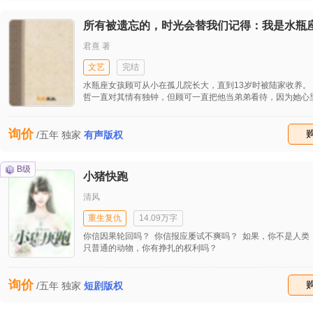
所有被遗忘的，时光会替我们记得：我是水瓶
君熹 著
文艺
完结
水瓶座女孩顾可从小在孤儿院长大，直到13岁时被陆家收养。
哲一直对其情有独钟，但顾可一直把他当弟弟看待，因为她心
着自己的同学林启峰。 他们长大后，都各自有了自己的生活。
了一名珠宝设计师。陆哲在一次车祸中毁容，整容后改名威廉
询价
乐天赋极高，高中毕业后去美国读了音乐专业。现在在国内一
收藏
/五年
独家
有声版权
司当艺人。他用这一身份在顾可身边一直默默地对她好，可是
喜欢林启峰。林启峰却欺骗小可的感情，在与顾可确立恋人关
为内心的阴谋而与顾可所在珠宝公司董事长的侄女蒋文希发生
B级
小猪快跑
顾可悲痛欲绝。 上一代人的恩怨连累到了下一代的幸福，顾可
自己身世背后隐藏的真相，最终恶人得到了应有的惩罚。 经历
清风
风波，顾可转身才看清真正爱自己的男人是陆哲。可就在婚礼
可翘首企盼，新郎却始终没有出现……
重生复仇
14.09万字
你信因果轮回吗？ 你信报应屡试不爽吗？ 如果，你不是人类
只普通的动物，你有挣扎的权利吗？
询价
收藏
/五年
独家
短剧版权