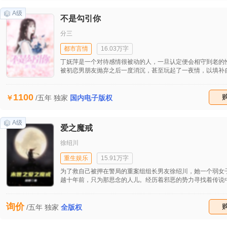
上，这群年轻人也愈加放荡起来。
A级
不是勾引你
分三
都市言情
16.03万字
丁妩萍是一个对待感情很被动的人，一旦认定便会相守到老的
被初恋男朋友抛弃之后一度消沉，甚至玩起了一夜情，以填补
的心和身体。三年后，遇到真心相爱的男人罗祖，再次陷入感
不能自拨，自以为这次找到相守一生的男人时，而男朋友因家
1100
争，叫他心力憔悴，妩萍在背后默默支持，男友的父亲终于在
收藏
/五年
独家
国内电子版权
中被气死了，而家族企业也因姐弟俩的争夺现入危机，为了拯
业，男友罗祖决定去相亲，找到有实力的人帮助自己快速强大
后等自己好起来后，再研究与丁妩萍结婚的事情。 可是感情
A级
爱之魔戒
远是人们无法控制的，罗祖却在这场游戏中真的爱上了他的相
而这个人却是丁妩萍的好朋友小盈。当丁妩萍发现他因生活的
徐绍川
已与自己的女朋友定婚时，无法承受爱情的再次背叛，晕倒过
查出自己得了脑瘤，在遭遇了生活的一连串打击后，曾经抛弃
重生娱乐
15.91万字
男友又神奇地回到了她身边，并全身心地照顾她，爱惜她――
为了救自己被押在警局的重案组组长男友徐绍川，她一个弱女
在转身之后发现身后的人有多好，他的男友也悔悟了当初的不
越十年前，只为那思念的人儿。经历着邪恶的势力寻找着传说
丁妩萍的女朋友发现，罗祖竟是好姐妹的男朋友，而且为了家
救世界2012文明文化被毁灭的“爱之魔戒”，它是传说中五大魔
与自己交往时，她承受不了，远去国外。
拥有着它们，可以与黑暗势力抗衡。但又有着其他的敌人，他
询价
什么人？李霜能否找到五大魔戒？她是否会救出自己的男友？
收藏
/五年
独家
全版权
究竟是什么？