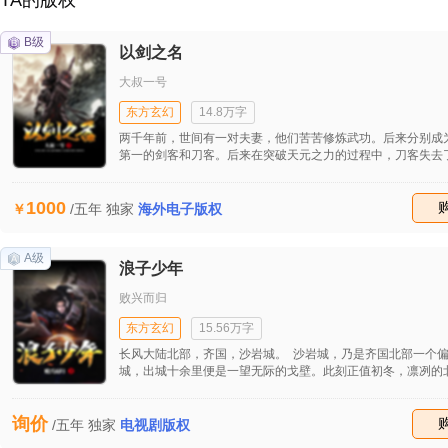
TA的版权
B级
以剑之名
大叔一号
东方玄幻
14.8万字
两千年前，世间有一对夫妻，他们苦苦修炼武功。后来分别成
第一的剑客和刀客。后来在突破天元之力的过程中，刀客失去
成魔，而剑客成为了天下第一的剑神。很多年后，他们相继死
人的魂魄分别被封印在一把剑和一把刀之中。刀被送往了天上
1000
海。而剑则一直放在了地域里面。两千年以后，人类的另一个
收藏
/五年
独家
海外电子版权
皇苦与寂寞来到了刀山火海上面，无意间将上面的刀带回到了
不知道这些到里面都封印着魔化了的刀客们，从而引起了一场
风。
A级
浪子少年
败兴而归
东方玄幻
15.56万字
长风大陆北部，齐国，沙岩城。 沙岩城，乃是齐国北部一个
城，出城十余里便是一望无际的戈壁。此刻正值初冬，凛冽的
地刮着，在这种极端恶劣的天气里，戈壁顿时变成了少有动物
生命禁区。在这种时候，沙岩城的人也都结束了一年的忙碌，
询价
得的假期。而此刻沙岩城内最好的酒楼，不醉归酒楼二楼的菊
收藏
/五年
独家
电视剧版权
内，几个年轻人正聚在一起，随意地吃喝着。随着一道道的菜