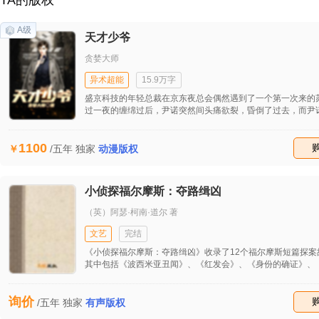
TA的版权
A级
天才少爷
贪婪大师
异术超能
15.9万字
盛京科技的年轻总裁在京东夜总会偶然遇到了一个第一次来的
过一夜的缠绵过后，尹诺突然间头痛欲裂，昏倒了过去，而尹
与苏瞳已经不是第一相识这么简单，这到底是怎么一回事情？
什么千方百计的阻止小六查苏瞳的底细，这又是怎么一回事情
1100
和苏瞳之间的情感是一场简单的爱情的错过，还是一场重大的
收藏
/五年
独家
动漫版权
之间的阴谋呢？那就继续看下去，小妞，我看上你了。
小侦探福尔摩斯：夺路缉凶
（英）阿瑟·柯南·道尔 著
文艺
完结
《小侦探福尔摩斯：夺路缉凶》收录了12个福尔摩斯短篇探案
其中包括《波西米亚丑闻》、《红发会》、《身份的确证》、
姆比溪谷秘案》、《杀人的桔子核》、《歪唇男人的人命官司
样的蓝宝石》、《致命的斑点带子》、《工程师大拇指案》、
询价
神秘新娘》、《绿玉皇冠之谜》、《铜山毛榉案》。 全书故事
收藏
/五年
独家
有声版权
激，情节跌宕起伏，12篇故事各有风格，或神秘，或诡谲，或