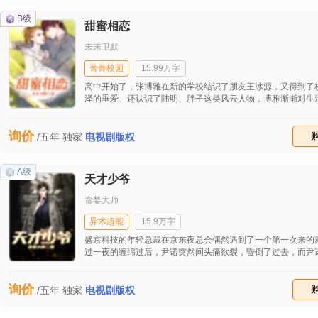
或蹊跷，在充满异域风情的英伦背景下，带领读者拨开迷雾，
相。
B级
甜蜜相恋
未末卫默
菁菁校园
15.99万字
高中开始了，张博雅在新的学校结识了朋友王冰源，又得到了
泽的垂爱、还认识了陆明、胖子这类风云人物，博雅渐渐对生
心，但旧相识的陈晋熙的出现带来了有关于初中的惨痛回忆，
惶恐中，博雅的过去渐渐被剥开：刻骨的初恋，遭情敌陷害而
询价
裂…在朋友的鼓励下，博雅回到过去的城市试图解开心结，却
收藏
/五年
独家
电视剧版权
恋陈晋浩邂逅…失而复得的爱情却没有想象中美好……
A级
天才少爷
贪婪大师
异术超能
15.9万字
盛京科技的年轻总裁在京东夜总会偶然遇到了一个第一次来的
过一夜的缠绵过后，尹诺突然间头痛欲裂，昏倒了过去，而尹
与苏瞳已经不是第一相识这么简单，这到底是怎么一回事情？
什么千方百计的阻止小六查苏瞳的底细，这又是怎么一回事情
询价
和苏瞳之间的情感是一场简单的爱情的错过，还是一场重大的
收藏
/五年
独家
电视剧版权
之间的阴谋呢？那就继续看下去，小妞，我看上你了。