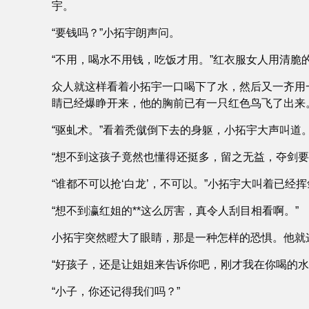
宇。
“要钱吗？”小拓宇朗声问。
“不用，喝水不用钱，吃饭才用。”红衣服女人用清脆
众人就这样看着小拓宇一口喝下了水，然后又一齐用
睛已经爆睁开来，他的胸前已有一只红色鸟飞了出来
“驱虬术。”看着秃僦倒下去的身躯，小拓宇大声叫道
“想不到这孩子竟然也懂得还挺多，留之无益，夺剑
“谁都不可以抢‘白龙’，不可以。”小拓宇大叫着已
“想不到瀛红姐的**这么厉害，真令人刮目相看啊。”
小拓宇突然瞪大了眼睛，那是一种怎样的恐惧。他就
“好孩子，还是让姐姐来告诉你吧，刚才我在你喝的
“小子，你还记得我们吗？”