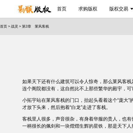
首页
求购版权
版权交易
首页
>
战灵
>
第3章 莱风客栈
如果天下还有什么建筑可以令人惊奇，那么莱风客栈
连个阁院都没有，这自然比不上那些繁华的殿宇，可
小拓宇站在莱风客栈的门口，抬起头看着这个“庞大”
才放下头来，然后抱着“白龙”走进了客栈。
客栈里人很多，声音很杂，有身着华服的贵人，也有
一柄很长的佩剑和一块熠熠生辉的星铁，那是天下人