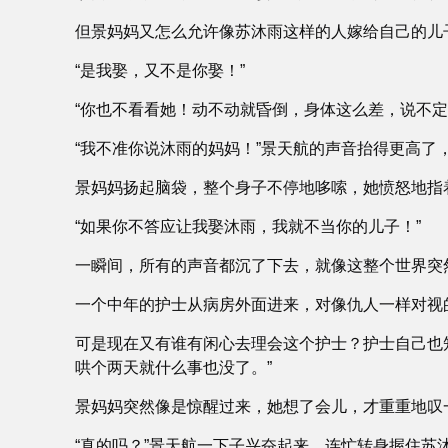
但景妈妈又怎么允许像苏沐雨这样的人嫁给自己的儿子
“是我娶，又不是你娶！”
“你也不看看她！动不动就昏倒，身体这么差，说不定
“我不准你说沐雨的妈妈！”景天航的声音抬得更高了，
景妈妈扬起脑袋，整个身子不停地哆嗦，她愤怒地指着
“如果你不答应让我娶沐雨，我就不当你的儿子！”
一瞬间，所有的声音都沉了下去，就像这整个世界突然
一个中年的护士从病房外面进来，对像仇人一样对视
可是现在又有谁有闲心去理会这个护士？护士自己也
哄个两天就什么事也没了。”
景妈妈突然像是惊醒过来，她想了会儿，才重重地叹一
“真的吗？”景天航一下子兴奋起来，连忙转身握住苏