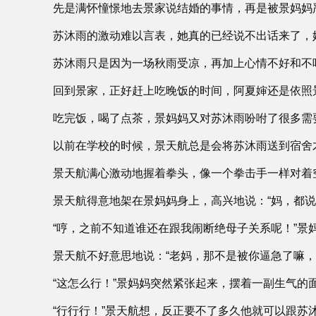
先是满怀憧憬地去景家说结婚的事情，再是被景妈妈
苏沐雨的激动难以言表，她真的已经说不出话来了，
苏沐雨只是因为一场秋雨受凉，再加上心情不好和不
回到景家，正好赶上吃晚饭的时间，阿夏婶还是依照
吃完饭，喝了点茶，景妈妈又对苏沐雨吩咐了很多需
以前在学校的时候，景天航总是会将苏沐雨送到宿舍
景天航满心激动地握着拳头，像一个拳击手一样对着
景天航得意地架在景妈妈身上，高兴地说：“妈，都说
“哼，之前不知道谁还在跟我闹断绝母子关系呢！”景
景天航不好意思地说：“老妈，那不是被你逼急了嘛
“这怎么行！”景妈妈突然紧张起来，摆着一副生气的
“行行行！”景天航想，反正要不了多久他就可以跟