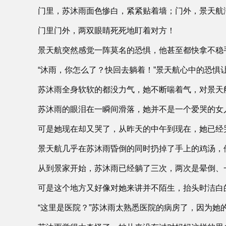
门里，苏沐雨面色惨白，紧紧贴着墙；门外，景天航
门里门外，两双眼睛死死地盯着对方！
景天航突然感觉一阵莫名的恐惧，他甚至都快拿不稳
“沐雨，你怎么了？快回去躺着！”景天航心中的恐
苏沐雨全身软软的都没力气，她不断喘着气，对景天航
苏沐雨的眼泪在一瞬间滑落，她并不是一个爱哭的女
可是她现在却又哭了，从昨天的中午到现在，她已经
景天航几乎在苏沐雨昏倒的同时扔掉了手上的鸡汤，
从到景家开始，苏沐雨已经躺了三次，两次是晕倒、
可是这个地方又好像对她来讲并不陌生，抬头时洁白
“这里是医院？”苏沐雨太熟悉医院的病房了，因为