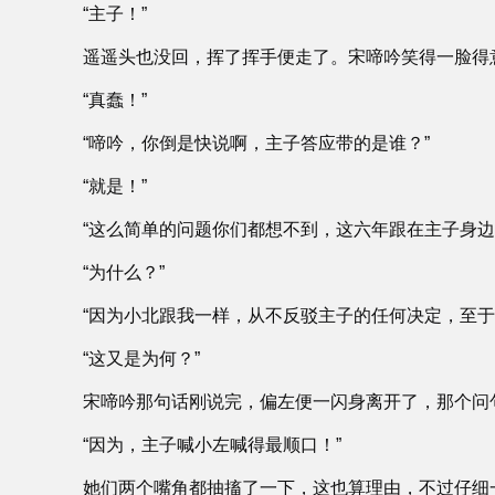
“主子！”
遥遥头也没回，挥了挥手便走了。宋啼吟笑得一脸得
“真蠢！”
“啼吟，你倒是快说啊，主子答应带的是谁？”
“就是！”
“这么简单的问题你们都想不到，这六年跟在主子身
“为什么？”
“因为小北跟我一样，从不反驳主子的任何决定，至于
“这又是为何？”
宋啼吟那句话刚说完，偏左便一闪身离开了，那个问
“因为，主子喊小左喊得最顺口！”
她们两个嘴角都抽搐了一下，这也算理由，不过仔细