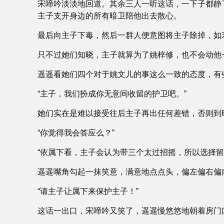
宋啼吟淡淡地回道。其余三人一听这话，一下子都静
主子支开身边的所有暗卫陪他出去散心。
最后向主子下毒，然后一群人便意图将主子除掉，如
只不过她们知晓，主子就算为了姚梓修，也不会动他
遥遥看她们四个对于姚文儿的事这么一致的态度，有
“主子，我们扮成你无意间收留的护卫吧。”
她们实在是难以接受往后主子再出任何差错，否则到
“你觉得我会答应么？”
“依属下看，主子会认为带三个太过招摇，所以选择留
遥遥嘴角勾起一抹笑意，满意地点点头，偏左偏右偏
“请主子让属下来保护主子！”
这话一出口，宋啼吟又笑了，遥遥慢悠悠地朝着房门