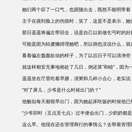
她们两个叹了一口气，也跟随出去，既然不能明带着
主子在摸到脸上的伤痕时，笑了，这是不是表示，她
那日遥遥将偏左带回去，说是自己以前做乞丐时的好
可能是因为轻虞懒得理她吧，所以倒也没说什么，就
看着偏左蠢蠢欲动的样子，为了以后日子可以清净些
就这样相安无事地相处了几日，倒还算”和睦”，因
遥遥坐在厅里吃着早膳，清粥和几样小点心，老实说
“对了屏儿，少爷是什么时候出门的？”
他貌似每天都很早出门，因为她起床吃饭的时候他已
“少爷卯时（五点至七点）过半便会出门，少奶奶都是
这么早。他现在还在管理商行的事情么？去帮着管理