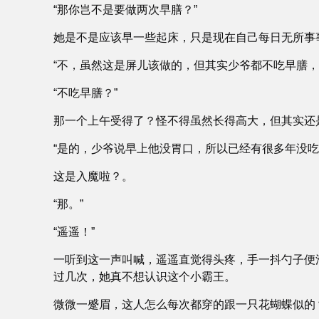
“那你岂不是要做两次早膳？”
她是不是应该早一些起床，只是现在自己每日无所事
“不，虽然这是屏儿该做的，但其实少爷都不吃早膳
“不吃早膳？”
那一个上午受得了？怪不得虽然长得高大，但其实还
“是的，少爷说早上他没胃口，所以已经有很多年没吃
这是入魔啦？。
“那。”
“遥遥！”
一听到这一声叫喊，遥遥直觉得头疼，手一抖勺子便
过几次，她真不想认识这个小霸王。
微微一蹙眉，这人怎么每次都穿的跟一只花蝴蝶似的