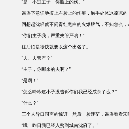
“是，不过主子，你脸上的伤。”
遥遥下意识地摸上左脸上的伤痕，触手处冰冰凉凉的
回想起沈轻虞不问青红皂白的火爆脾气，不知怎么，
“你们主子我，严重夫管严呐！”
往后怕是很快就要以这个出名了。
“夫。夫管严？”
“主子，你哪来的夫啊？”
“是啊！”
“怎么啼吟这小子没告诉你们我已经成亲了么？”
“什么？”
三个人异口同声的惊讶，然后一脸迷茫，遥遥看看宋
“哦，昨日我已经入赘到城南沈府了。”