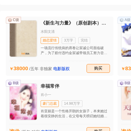
C级
A级
《新生与力量》（原创剧本）（首发）
水阳文清
婚恋爱情
3万字
完结
一场流行传统病的席卷让宸诚公司面临破
产，为了赔付违约金宸诚带领员工努力尝试
新模式，在工作和生活的种种不顺后他开始
思考生命的意义。最后在他的坚持下成功接
38000
83
到自流行病发生后的第一个大单子，让公司
收藏
购买
/五年
非独家
电影版权
起死回生。妻子田雯发现他的婚外情后坚决
与之离婚并重回职场，工作的不顺和儿子的
患病并没有打垮她，也逐渐揭开她的原生家
B级
B级
幸福常伴
庭关系，同时也收获了美好的爱情。
肖小一
豪门总裁
14.98万字
肖亚丽是一个性格开朗的女孩子，本来她过
着很安静的生活，在父母每天唠叨她结婚的
情况下，她依旧故我的生活，直到有一天她
遇到了李晴天，这个男人拥有着殷实的产