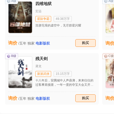
当中，一次次的化险为夷让二人更加坚定自
A级
A级
四维地狱
己的心意，二人相约一生一世一双人。
宏远
星际争霸
49.38万字
浩渺无垠的虚空中，无尽群星闪耀
询价
收藏
购买
询
/五年
独家
电影版权
B级
C级
残天剑
屠龙
新派武侠
15.15万字
十八年后，安隅城中人声鼎沸，来来往往的
过客摩肩接踵，一年一度的夺宝大会又开始
了。一个长发过肩，身穿布衣的十八岁模样
的少年嘴中叨着一根小草，晃着一米九左右
询价
询
的身材蹦跳在一条只有一只手腕粗细的独木
收藏
购买
/五年
独家
电影版权
树身做的单行桥上。