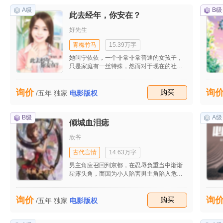
A级
B级
此去经年，你安在？
好先生
青梅竹马
15.39万字
她叫宁依依，一个非常非常普通的女孩子，
只是家庭有一丝特殊，然而对于现在的社会
来讲，单亲家庭已经见怪不怪了，重复的搬
家，破碎的家庭，让她这样一个坚强的女孩
询价
询
子迫切地想要一个好玩伴，好朋友，一个青
收藏
购买
/五年
独家
电影版权
梅竹马。于是在初中那年，稍微稳定下来的
她，终于如愿以偿了，一起走过初中，高
中，大学，一次次离别，一次次分开，再相
B级
A级
倾城血泪痣
聚，最终他们走到了一起，一起组建一个幸
福的家庭，中间被一些些事情阻扰着，却从
欣爷
未让他们动摇，幸福，是永远不会到头，只
有享之不尽的恩爱，才能让这个家庭永远泛
古代言情
14.63万字
出温暖的光环，他们两个就这样，一直青梅
男主角应召回到京都，在忍辱负重当中渐渐
竹马着，直到永远。
崭露头角，而因为小人陷害男主角陷入危险
被刚刚学艺出山的女主角救起，女主角决然
的放下自己的仇恨全力协助男主角，在这过
询价
询
程中女主角屡次涉险，在相处中二人渐生情
收藏
购买
/五年
独家
电影版权
愫，就在二人沉浸在相爱的喜悦当中时，一
道赐婚圣旨让二人陷入又一轮的争斗和危险