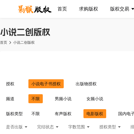
首页
求购版权
版权交易
小说二创版权
首页
小说二创版权
授权
小说电子书授权
出版物授权
频道
不限
男频小说
女频小说
版权类型
不限
有声版权
电影版权
国内电
是否出版
完结状态
字数范围
授权类型