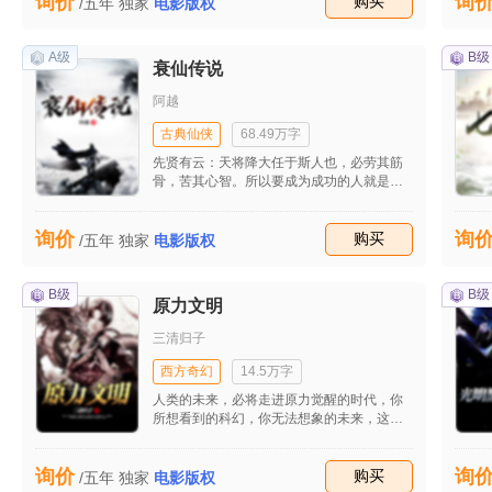
询价
询
业，可是她爱上他却不是因为他的钱，而是
收藏
购买
/五年
独家
电影版权
她心底的某根弦被触动了，在和李晴天接触
了一段时间后，两人不顾众人的反对走进了
婚姻殿堂里面，在婚后的一个月里面，肖亚
A级
B级
衰仙传说
丽真正的体会到了什么是幸福，可是她万万
没有想到，噩梦已经向她伸出了魔爪。 再一
阿越
次偶然的机会，肖亚丽得知李晴天最爱的人
并不是他，选择和她结婚只不是想要扶贫他
古典仙侠
68.49万字
内心的伤痕而已，虽然知道这个消息后肖亚
先贤有云：天将降大任于斯人也，必劳其筋
丽的心中感觉到了一丝丝酸楚，不过她始终
骨，苦其心智。所以要成为成功的人就是要
都在努力让李晴天能够爱上她。 在李家的生
多灾多难，你愿意吗？ 你觉得你衰吗？你觉
活并不是很顺利，李母对她的态度也不是十
得没有人比你更衰吗？告诉你本书的主角才
分的好。在得知到自己怀孕之后，她高兴的
询价
询
是世上最衰的人。而且人家还能衰到成仙，
收藏
购买
/五年
独家
电影版权
几乎忘乎所以，不过这一切被突然出现的李
衰到惊天动地，所有人衰也衰不过小豆子。
丽珍打破了，而她也知道这个李丽珍就是李
再衰的人看到小豆子的衰运，也会忘了自己
晴天以前的最爱。 在李丽珍突然消失之后，
的衰，而笑的直打滚。
B级
B级
李晴天讲这一切都赖在了肖亚丽的身上，而
原力文明
且这个时候肖亚丽的母亲也因病住进了医
院，最后她祈求李晴天将母亲送到了美国的
三清归子
医院里面，面对高昂的医药费，肖亚丽只能
西方奇幻
14.5万字
做一些不愿意做的事情。 而李晴天更是以她
母亲的病来要挟他，让她为他做一些事情。
人类的未来，必将走进原力觉醒的时代，你
这段时间李晴天因为李丽珍的突然始终，像
所想看到的科幻，你无法想象的未来，这本
是一个疯子一样对待肖亚丽。 而肖亚丽也考
书将带领你走进一个一千年后的新世界，非
虑过要离开李晴天，可是面对母亲高昂的医
玄幻似的科幻，非机甲似的科幻，非纯粹升
药费，她也只能隐忍了下来，她打算等母亲
询价
询
级练功的科幻，而是科技的科幻，心中的科
收藏
购买
/五年
独家
电影版权
的病好了之后在做决定。 面对这一切她都逆