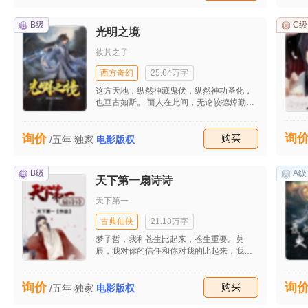
幻。一系列社会制度的制定，一系列社会价
来顺受的承担着，她也在不断的努力，希望
值观的制定，一系列科学学科理论的制定，
李晴天能够重新爱上他。 在经历过无边的痛
一系列鲜活的人物，这是你期待中的科幻！
B级
C级
楚之后，李丽珍终于出现了，而且将所有的
光明之境
建筑人类的未来，纪念新文化运动100年，
矛头都指向了肖亚丽，这个时候李母也站在
激发你的感知，引燃你的激情，没有文化的
彼其之子
李丽珍的身边职责肖亚丽。 肖亚丽很无奈当
民族是可悲的，虚伪的文化亦是可悲的。
即和李母以及李丽珍大吵了起来，三人吵了
西方奇幻
25.64万字
一顿无果，最后只能给李晴天打电话，让他
回来主持公道，可是谁都没有想到李晴天回
这方天地，纵然神藏鬼伏，纵然神功圣化，
来的时候带着宇御龙。 宇御龙进来后就将所
也亘古如斯。 而人在此间，无论较德焯勤，
有的事情都说了出来，并且承认这一切都是
无论蝇营狗苟，无论轻世肆志，都是一生。
李丽珍的阴谋，而她的突然失踪也是她安排
好的要嫁祸给肖亚丽。 当李晴天知道这一切
询
询价
收藏
购买
/五年
独家
电影版权
之后，他感觉到后悔不已，不禁对以前对肖
亚丽做过的事情感觉到后悔。 之后，肖亚丽
的生活又慢慢的恢复了平静，而且她因为离
B级
A级
天下第一扇诗诗
家增加了一男一女，这让李母非常的高兴，
而且李母对她的态度也变得很和善。尤其是
天下第一
李晴天，竟然真的将她当成了自己的妻子，
一家人和和气气的生活在一起。
古典仙侠
21.18万字
梦子哲，我和苍生比起来，苍生重要。莫
辰，我对你的信任和你对我的比起来，我更
容易相信你。风落乔，我百般试探于你，差
点将你逼死，害你毁了容貌，还没有保护好
询价
询
你的孩子，你是恨我的吧。这苍生不会消
收藏
购买
/五年
独家
电影版权
失，如你们所愿，我就是死，也会媚尽苍生