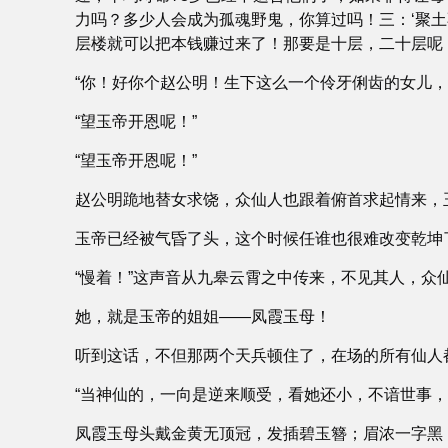
力吗？多少人会成为孤魂野鬼，你算过吗！三：‘聚
层楼就可以把本钱赚过来了！那要是十层，二十层呢
“你！好你个赵公明！生下这么一个伶牙俐齿的女儿
“望玉帝开恩呢！”
“望玉帝开恩呢！”
赵公明跪地替女求饶，众仙人也跟着俯首求起情来，
玉帝已经被气昏了头，这个时候任谁也很难改变乾坤
“慢着！”这声音从九皋云霄之中传来，不见其人，众
她，就是玉帝的姐姐――凤霞玉母！
听到这话，不但那两个天兵顿住了，在场的所有仙人
“当神仙的，一向是逆来顺受，看她还小，不谙世事
凤霞玉母头戴金黄无顶冠，发插碧玉簪；眉浓一字黑