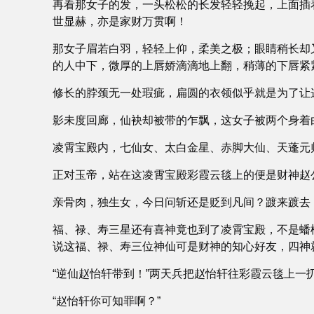
再看那女子的发，一头松松的长发轻轻挽起，上面插
世显赫，亦是家财万贯啊！
那女子眉若白羽，轻轻上仰，柔美之极；眼睛稍长却
的人中下，微厚的上唇娇滴滴地上翻，稍薄的下唇紧
修长的脖颈无一处瑕疵，扁圆的衣领似乎就是为了让
影未度回廊，仙袂却被带的乍飘，这女子被两个身着
凌霄宝殿内，七仙女、太白金星、赤脚大仙、天蓬元
正对玉帝，站在这凌霄宝殿彩霞云毯上的便是财神赵
亲骨肉，独生女，今日问斩还是贬到凡间？踱来踱去
福、禄、寿三星还有喜神竟也到了凌霄宝殿，不是蟠
说这福、禄、寿三位神仙可是财神的知心好友，四神
“逆仙赵怡轩带到！”两天兵把赵怡轩往彩霞云毯上一
“赵怡轩你可知罪啊？”