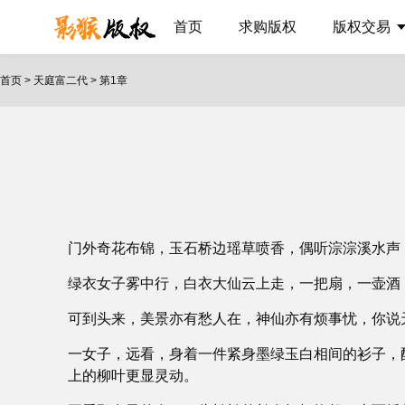
首页
求购版权
版权交易
首页
>
天庭富二代
>
第1章
门外奇花布锦，玉石桥边瑶草喷香，偶听淙淙溪水声
绿衣女子雾中行，白衣大仙云上走，一把扇，一壶酒
可到头来，美景亦有愁人在，神仙亦有烦事忧，你说
一女子，远看，身着一件紧身墨绿玉白相间的衫子，
上的柳叶更显灵动。