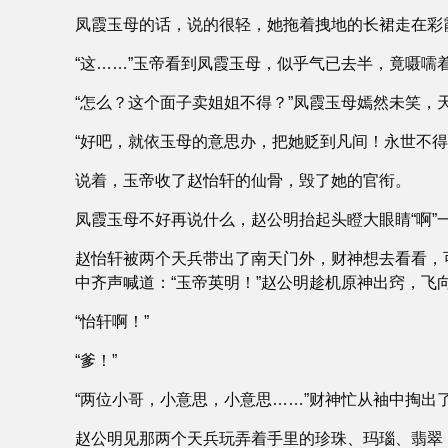
凤霞玉母的话，说的很轻，她拖着拽地的长裙走在彩
“这……”玉帝看到凤霞玉母，似乎气已去半，竟嗫嚅
“怎么？这个面子卖姐姐不得？”凤霞玉母嫣然未笑，
“好吧，就依玉母的意思办，把她贬到凡间！永世不得
说着，玉帝收了赵怡轩的仙骨，毁了她的官衔。
凤霞玉母不好再说什么，赵公明抬起头瞪大眼睛“啊
赵怡轩被两个天兵带出了南天门外，财神想去看看，
中齐声喊道：“玉帝英明！”赵公明趁机原神出窍，飞
“怡轩啊！”
“爹！”
“两位小哥，小意思，小意思……”财神忙从袖中掏
赵公明见那两个天兵玩弄着手里的珍珠、玛瑙、翡翠