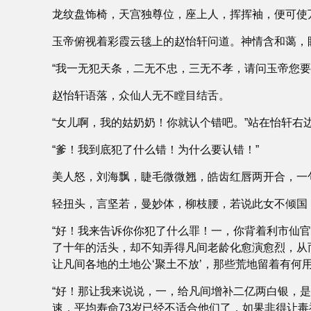
龙纹盘饰椅，天宫独尊位，座上人，挥挥袖，便可使
玉帝俯视着彩霞云毯上的赵怡轩问道。神情含和蔼，
“我一无犯天条，二无不忠，三无不孝，请问玉帝您
赵怡轩语落，众仙人无不瞠目结舌。
“女儿啊，我的姑奶奶！你就认个错吧。”站在怡轩
“爹！我到底犯了什么错！为什么要认错！”
美人怒，刘海飘，睫毛微微翘，皓齿红唇两开合，一
轻扭头，言坚若，曼妙体，柳枝腰，若说此女不倾国
“好！我来告诉你你犯了什么罪！一，你背着利市仙
了十年的活头，却不知弄得凡间老龄化愈演愈烈，从
让凡间各地的土地公‘聚土不放’，那些荒地留着有何
“好！那让我来说说，一，给凡间增补二亿两白银，
速，平均寿命73岁已经不适合他们了，如果非得让毒