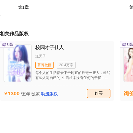
第1章
第
相关作品版权
B级
B级
校园才子佳人
逆天子
菁菁校园
20.4万字
每个人的生活都会不合时宜的插进一些人，虽然
有些人对自己的 生活根本没有任何的干扰；但
是却有一些人总是以意想不到的方 式打乱自己
的生活。甚至由此而发出古时著名军事家周瑜当
1300
询
时的 概括：既生瑜何生亮啊！ 此时，我们的女
收藏
购买
/五年
独家
动漫版权
主角大小姐就碰到了这种令人无比抓狂的事。自
己在学业上已经很努力努力，虽然达不到伟大
古人的悬梁刺股、 挑灯看书那种不达目的誓不
罢休、不到黄河心不死的坚强决心！ 但是自己
跟他们相比的话也许差距只不过一点点罢了。但
是，如 此的努力想不到在这么重要的考试中竟
然只得到了一个第二名， 气煞我了！