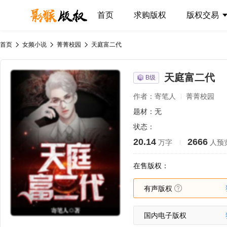
首页
求购版权
版权交易
首页
女频小说
菁菁校园
天庭富二代
天庭富二代
B级
作者：寄笔人
菁菁校园
题材：无
状态：
20.14
2666
万字
人预
在售版权：
有声版权
国内电子版权