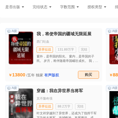
乡土小说
灵异怪谈
魔法校园
玄
是否出版
完结状态
字数范围
授权类型
战争幻想
悬疑侦探
现代修真
史
悬疑惊悚
玄幻魔法
武侠修真
都
同人
末日复仇
网游耽美
玄幻修
A级
A级
我，将使帝国的疆域无限延展
悬疑刑侦
推理罪案
盗墓灵异
鬼
西门吐血
科幻
军事科幻
玄幻异界
东方仙
异界征战
131.89万字
完结
窗外，是帝国的阳光。 窗内，是帝国的子
民。 岁月，将伴随着帝国崛壮成长。 我，将
使帝国的疆域无限延展。
13800
88
收藏
购买
/五年
独家
有声版权
A级
A级
穿越：我在异世界当将军
其不隆咚强
异界征战
88.2万字
完结
叶文祥穿越到了异世界，还成为了指挥千军
万马的大将军，攻城略地，发展建设，成就