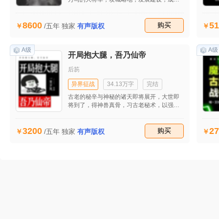
异世界的千古霸业。各族美女、强人皆是他
手中王牌，从此展开他金戈铁马的穿越人
8600
51
生。
收藏
购买
/五年
独家
有声版权
A级
A级
开局抱大腿，吾乃仙帝
后笏
异界征战
34.13万字
完结
古老的秘辛与神秘的诸天即将展开，大世即
将到了，得神兽真骨，习古老秘术，以强势
碾压的姿态，凶狂手段，成为当世逆天强
者！
3200
27
收藏
购买
/五年
独家
有声版权