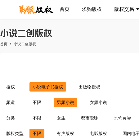
首页
求购版权
版权交易
小说二创版权
首页
小说二创版权
授权
小说电子书授权
出版物授权
频道
不限
男频小说
女频小说
分类
不限
女生
都市暧昧
恐怖灵异
都市异能
都市生活
古典仙侠
异
版权类型
不限
有声版权
电影版权
国内电
游戏异界
未来科技
都市重生
历