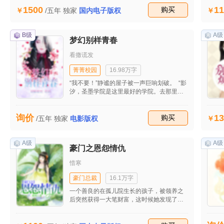
春记忆，是否会让你想起，你早已经淡忘的
1500
11
他们……
收藏
购买
/五年
独家
国内电子版权
B级
A级
梦幻别样青春
看撒谎发
菁菁校园
16.98万字
“我不要！”静谧的屋子被一声巨响划破。 “影
汐，圣墨学院是这里最好的学院。去那里，
你一定会学到更多的知识。乖，听话！”唐羽
摸了摸影汐的发梢，轻轻地说。 “爸爸，我
13
询价
不要去那所学院！在这里不是很好吗？”影汐
收藏
购买
/五年
独家
电影版权
一脸无辜的看着唐羽。 “唉！爸爸也是不想
啊！可是爸爸和韩叔叔签订了合同，只要你
能去圣墨学院，他就会帮助爸爸的公司！你
A级
A级
豪门之恩怨情仇
也知道，爸爸的公司现在已经呈直线下降，
很多股东都和爸爸取消了合作。如果爸爸连
惜寒
这个合作对象也要放过的话，后果很难设想
啊！”唐羽一边说着一边看着那盆奄奄一息的
豪门总裁
16.1万字
紫荆罗兰。 影汐在爸爸的眼中发现了一丝痛
一个善良的在孤儿院生长的孩子，被领养之
苦与无助。 是啊！爸爸的公司正濒临倒闭，
后突然获得一大笔财富，这时候她发现了这
如果自己再因为个人因素的话……
个财富之家的亲情矛盾以及一些情况，她会
怎么做呢，善良的本性还是被社会污浊的贪