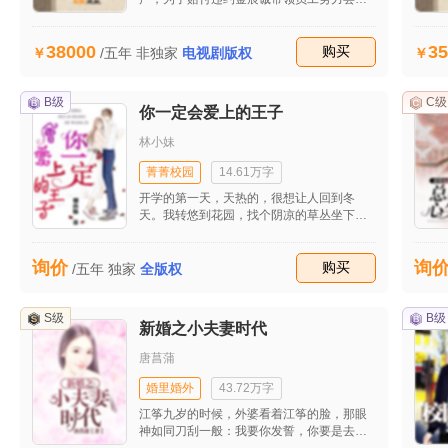
新模式，在工作和生活的种种不顺后他开始
思考生命的意义。最后在他的坚持下成功接
38000
35
到自流行病发生后的第一个大单子，让公司
收藏
购买
/五年
非独家
电视剧版权
起死回生。妻子田雯发现他的婚外情后坚决
与之离婚并重回职场，工作的不顺和儿子的
患病并没有打垮她，也逐渐揭开她的原生家
B级
C级
你一定会爱上的王子
庭关系，同时也收获了美好的爱情。
林小妹
菁菁校园
14.61万字
开学的第一天，天热的，很想让人回到冬
天。我转悠到花园，找个阴凉的草丛坐下。
我从口袋里掏出一个黑色的皮筋，随意的扎
起头发。明天，找个时间，我要把这麻烦的
询价
询
头发剪掉。对于留了三年的长发，很多女孩
收藏
购买
/五年
独家
全版权
都会不舍得剪掉吧。我对头发无所谓多了，
我想剪掉它就可以剪掉。我想留它就可以留
着。从一开始到现在，它一直是听我的话，
S级
B级
新婚之小夫妻时代
它一直对我不离不弃。所有的决定权被我掌
握！难道不是吗？我是如此的不善代它。
唐菖蒲
婚里婚外
43.72万字
江筝九岁的时候，外婆看着江筝的脸，那眼
神如同刀刮一般：我要你发誓，你要是去找