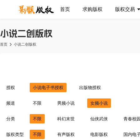
首页
求购版权
版权交易
小说二创版权
首页
小说二创版权
授权
小说电子书授权
出版物授权
频道
不限
男频小说
女频小说
分类
不限
科幻末世
仙侠武侠
青春校
异界重生
同人衍生
现代言情
豪
版权类型
不限
有声版权
电影版权
国内电
灵异惊悚
耽美百合
青梅竹马
菁