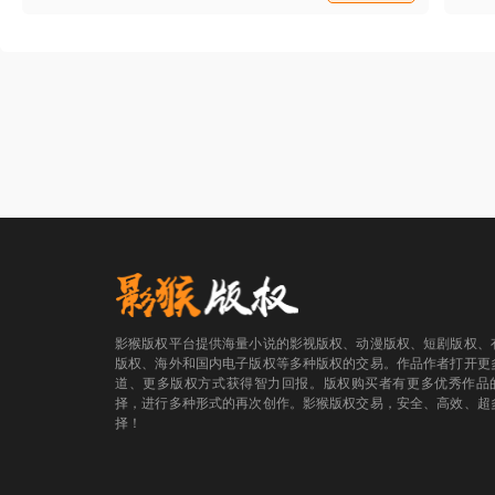
儿那样恶心的女人，南宫辰还能下的去
手？”温可坐在韩雨菲的身边，帮她分析着走
向。
影猴版权平台提供海量小说的影视版权、动漫版权、短剧版权、
版权、海外和国内电子版权等多种版权的交易。作品作者打开更
道、更多版权方式获得智力回报。版权购买者有更多优秀作品
择，进行多种形式的再次创作。影猴版权交易，安全、高效、超
择！