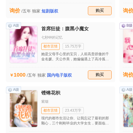
你爸爸，你就不得好死，出门被车轧死。外
婆的脸上决然。
询价
询
收藏
购买
/五年
独家
短剧版权
A级
B级
首席狂徒：腹黑小魔女
七秒钟的记忆
都市言情
15.75万字
她是父母手心里的宝贝，人前高贵骄傲的千
金名媛。天公作美，她偏偏遇上了高冷孤傲
的他。他是高高在上的贵族，万千女人心目
中的男神。
1000
询
收藏
购买
/五年
独家
国内电子版权
A级
A级
铿锵花枳
紫烟
都市言情
23.43万字
现代的都市生活让你、让我忘记了最初的那
颗心，三个刚刚毕业的大学女生，要面临怎
样的选择，她们的经历，是否会勾起你的青