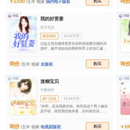
1100
询
心。 “开屏广告公司”的总裁元仁义因为自己
收藏
购买
/五年
独家
国内电子版权
的挑剔和固执，让自己的家庭情况四分五
裂，造成没有子嗣侍奉左右的下场，于是去
孤儿院领养了乖巧善良的安谨秀，在一次慈
B级
B级
我的好贤妻
善活动后，元仁义不幸去世，留给了安谨秀
一大笔财富，善良的安谨秀为了报答决定扛
宏天无忌
起公司的担子，在遗嘱的时候知道了元仁义
还有一个孙子元东云，以及一些他们家庭的
婚里婚外
16.02万字
情况，安谨秀决定去帮死去的老人挽救他的
记起之前在咖啡馆里告诉柯清他要结婚的消
亲情，过程中……两人彼此相恋。后来发
息时，她平淡如水的模样和早上对自己诚心
现，安谨秀也并不是孤儿，原来是……
诚意的祝福，他又是一阵叹息，她是真的对
他毫无感情可言了。又想起父母为了他的婚
询价
询
事操了很多心，即使他再心不甘情不愿，继
收藏
购买
/五年
独家
全版权
续去纠缠柯清也只会让事情朝更加纠结更加
麻烦的方向发展。他不能对不起他们，也不
能对不起眼前的这个女人。
A级
A级
迷糊宝贝
半夏锦年
豪门总裁
15.84万字
“好吧，其实我跟你说。南宫辰这个男人确实
是不错，依照我经验来看，你对南宫辰，应
该也有一点小小的心动，对不对？而你又担
心，于清儿跟南宫辰之间是相爱的。不过，
10
询价
在我看来，南宫辰是不喜欢于清儿的。于清
收藏
购买
/五年
独家
电视剧版权