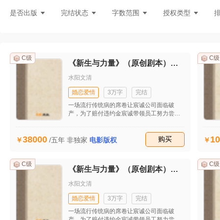
灵异言情
悬疑灵异
现言刑侦
都
是否出版
完结状态
字数范围
授权类型
C级
C级
《新生与力量》（原创剧本）（首发）
水阳文清
婚恋爱情
3万字
完结
一场流行传统病的席卷让宸诚公司面临破
产，为了赔付违约金宸诚带领员工努力尝试
新模式，在工作和生活的种种不顺后他开始
思考生命的意义。最后在他的坚持下成功接
38000
10
到自流行病发生后的第一个大单子，让公司
收藏
购买
/五年
非独家
电影版权
起死回生。妻子田雯发现他的婚外情后坚决
与之离婚并重回职场，工作的不顺和儿子的
患病并没有打垮她，也逐渐揭开她的原生家
C级
C级
《新生与力量》（原创剧本）（首发）
庭关系，同时也收获了美好的爱情。
水阳文清
婚恋爱情
3万字
完结
一场流行传统病的席卷让宸诚公司面临破
产，为了赔付违约金宸诚带领员工努力尝试