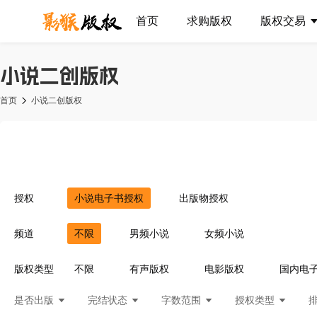
首页
求购版权
版权交易
小说二创版权
首页
小说二创版权
授权
小说电子书授权
出版物授权
频道
不限
男频小说
女频小说
版权类型
不限
有声版权
电影版权
国内电
是否出版
完结状态
字数范围
授权类型