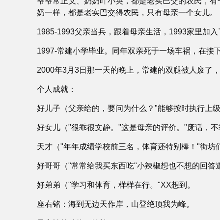
爷爷常正义、奶奶叶小英，都是老实巴交的农民，有
奶一样，都是老实巴交得农民，只有母亲一个女儿。
1985-1993父亲当兵，跟着母亲生活，1993
1997-常建小学毕业。同年双亲死于一场车祸，在
2000年3月3日那一天的晚上，常建的双腿被人废了
个人成就：
好儿子（父亲给的，要问为什么？"能够按时执行上
好女儿（"很乖很文静。"这是母亲的评价。"废话，
天才（"年年成绩学校前三名，体育还特别棒！"街坊
好哥哥（"常常给我买东西吃"小辣椒想也不想的回答
好弟弟（"学习和体育，样样在行。"XX想到。
座右铭：海到无边天作岸，山登绝顶我为峰。