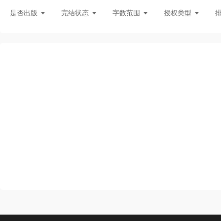
灵异言情
悬疑灵异
现言刑侦
都
是否出版
完结状态
字数范围
授权类型