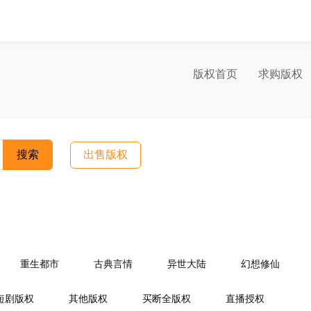
版权首页
求购版权
搜索
出售版权
重生都市
古典言情
异世大陆
幻想修仙
情
宫闱宅斗
同人小说
商战职场
游戏竞技
短剧版权
其他版权
买断全版权
直播授权
场
婚里婚外
重生复仇
穿越时空
复仇青春