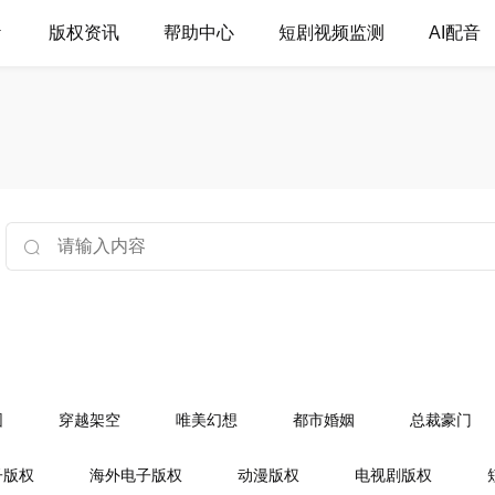
版权资讯
帮助中心
短剧视频监测
AI配音
园
穿越架空
唯美幻想
都市婚姻
总裁豪门
门世家
古典架空
穿越奇情
婚恋爱情
幻想言
子版权
海外电子版权
动漫版权
电视剧版权
菁校园
穿越女强
都市言情
豪门总裁
相爱职