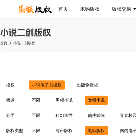
首页
求购版权
版权交易
小说二创版权
首页
小说二创版权
授权
小说电子书授权
出版物授权
频道
不限
男频小说
女频小说
分类
不限
科幻末世
仙侠武侠
青春校
异界重生
同人衍生
现代言情
豪
版权类型
不限
有声版权
电影版权
国内电
灵异惊悚
耽美百合
青梅竹马
菁