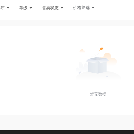
市悬疑
魔幻
校园百合
玄幻言情
同人次元
价格筛选
排序
等级
售卖状态
暂无数据