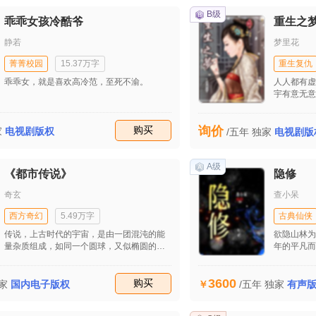
面前。一次奇妙的邂逅，厄运将他们两人紧
慢接受爱，
紧的捆在了一起！来自各个位面的强者，对
样，接受别
B级
乖乖女孩冷酷爷
重生之
于主角的身怀异宝的贪婪与抢夺！来自小萝
灾难便已来
莉生世背后的惊天大秘密而引来的神魔两大
边，想到挽
静若
梦里花
势力的协同大追杀！他们又该如何逃脱出这
前妻，大名
命运的迷宫了
的丈夫，不
菁菁校园
15.37万字
重生复仇
的朋友付凝
乖乖女，就是喜欢高冷范，至死不渝。
人人都有虚
一切的一切
宇有意无意
了救何悦性
手机时，她
于同吕轶峰
细算的梅晓
书娴是挽留
收藏
购买
询价
的。所以，
家
电视剧版权
/五年
独家
电视剧版
新出发继续
ONE，她
开看自己和
场车祸，却
晨扬白头偕
A级
一切的爱恋
《都市传说》
隐修
奇玄
查小呆
西方奇幻
5.49万字
古典仙侠
传说，上古时代的宇宙，是由一团混沌的能
欲隐山林为
量杂质组成，如同一个圆球，又似椭圆的鸡
年的平凡而又淡泊
蛋，而开世神盘古就居于其中。创世神盘古
的名讳也由此而生…
3600
收藏
购买
家
国内电子版权
/五年
独家
有声