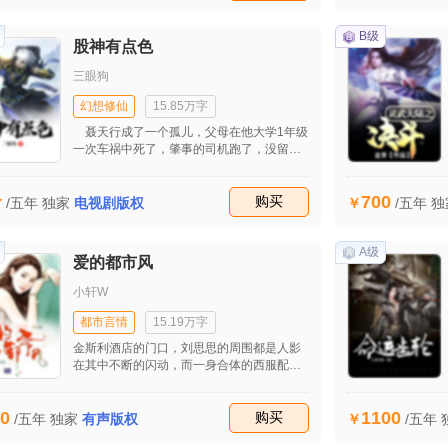
此次他们的旅行演变成了一次人生当中的冒
险了，在这样子的一次生死交接处，他们拼
着死也要走出这片沙漠。
B级
股神有点色
三眼狗
幻想修仙
15.85万字
聂天行成了一个孤儿，父母在他大学1年级
一次车祸中死了，肇事的司机跑了，没留下
一点线索，父母唯一留给他的只有一套老房
子，另有几万的存款但也只够给他读完大
700
价
学，本就不富裕家庭出生的聂天行在悲痛中
收藏
购买
/五年
独
/五年
独家
电视剧版权
渡过了他的大学生活，这个打击对他来说太
大了，所以大学的几年他真不知道是怎么过
来的，每年的考试他都是勉强过关，因为他
A级
爱的都市风
家庭的事，学校的老师也都有所了解所以考
试能放他过关老师也就尽量放行了，用老师
小轩W
门的话：这孩子太苦了，本来该快乐的大学
生活却因为家中父母双双离去使聂天行一直
都市言情
15.19万字
沉静在悲哀之中。总于混到了大四了，聂天
金斯利酒店的门口，刘思思的周围都是人影
行浑浑噩噩的渡过了3年多，现在要毕业了他
在其中不断的闪动，而一身合体的西服配上
该何去何从，他也觉得自己不能再这样下去
了一套非常整洁的周溪元和他的秘书，小张
了，该振作一下了。
站在一起，对于这个非常热闹的气氛，实际
0
1100
上在心里头周溪元和他也是非常的不喜欢
收藏
购买
/五年
独家
有声版权
/五年
的，可是因为工作的原因，所以他的脸不得