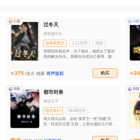
C级
A级
过冬天
薄荷撞可乐
耽美双男主
1.11万字
完结
宋昭毁坏我名声，为了报仇，我想出了最完
美的解决办法。 我硬生生把自己掰弯，吸引
他，让他爱上我，然后甩掉他。 说分手后，
我原本以为会看到他狼狈乞求的样子。 没想
375
24
到他直接消失在了我的生活。 三年后，我成
收藏
购买
/永久
独家
有声版权
为电竞大神，他变成实力演员。 我们在一场
电竞明星赛上相遇。 宋昭却像发了疯一样，
紧紧追着我一个人乱杀。 赛后接受采访，宋
B级
B级
都市封兽
昭淡定表示：“我是来报仇的。”
伊达王子
西方奇幻
56.89万字
很久很久以前，远在“保罗王一世”创建“贝
托・托尼尔王国”之前，人类分成好几个部
族，各自居住在“先觉雷克海”周边。