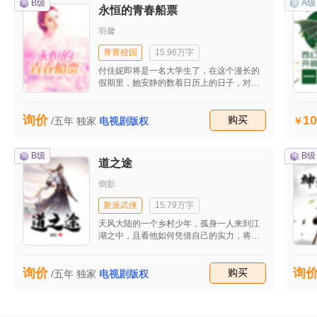
事长兼总经理，他在两年前，接到父亲的电
B级
A级
永恒的青春船票
话，毅然把自己美国的产业占拖于美国的死
党Ailice和Make兄妹掌管，回国后接了负债
羽馨
累累的梦氏集团，叶俊帆能力卓越，不到半
年时间，就还请了公司的所有欠款，在短短
菁菁校园
15.96万字
半年时间就为梦氏集团净赚了过亿，可惜，
付佳妮即将是一名大学生了，在这个漫长的
父亲已病入膏肓，离去时，欣慰的抓住叶氏
假期里，她安静的数着日历上的日子，对于
兄弟二人的手说：要他们兄弟要团结互助，
大学生活一无所知的她，此刻就像是一张白
要天帆留在梦氏集团，担任董事长兼总经
纸。高中的老师一直说，到了大学你们就轻
理，处理公司一切大小事物，而天明则任公
10
询价
松了。父母也一直鼓励付佳妮好好学习，等
收藏
购买
/五年
独家
司的挂名老板，深知天明不好经商，喜欢自
电视剧版权
到大学的时候就可以轻松一些。好像全世界
由自在游访山水，当画家，所以父亲特做这
对大学的定义只有一个，就是――轻松。付
样安排。
佳妮不了解大学究竟是什么样子，听说并不
B级
B级
道之途
像高中那样每天都在上课，相反有的时候甚
至一整天都没有课呢。付佳妮也在一些青春
倒影
偶像剧里看到过，很多大学生会利用周末出
去打工，参加各种各样的活动。还有，最重
新派武侠
15.79万字
要的一点，也是付佳妮最期待的一件事，就
天风大陆的一个乡村少年，孤身一人来到江
是大学里的自由和轻松，是包括自己已经有
湖之中，且看他如何凭借自己的实力，将这
了谈恋爱的自由了。
个世界闹的天翻地覆。
询价
询
收藏
购买
/五年
独家
电视剧版权