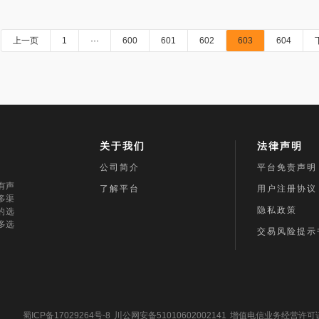
上一页
1
···
600
601
602
603
604
关于我们
法律声明
公司简介
平台免责声明
有声
了解平台
用户注册协议
多渠
隐私政策
的选
多选
交易风险提示
蜀ICP备17029264号-8
川公网安备51010602002141
增值电信业务经营许可证：