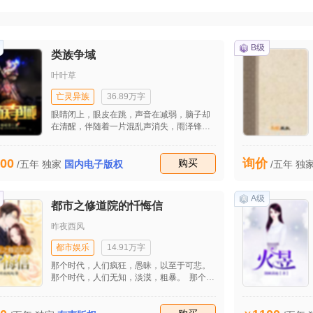
B级
类族争域
叶叶草
亡灵异族
36.89万字
眼睛闭上，眼皮在跳，声音在减弱，脑子却
在清醒，伴随着一片混乱声消失，雨泽锋目
光在转动，周围没有宏伟的建设标志，唯有
一片宽阔的草地，旁边就六棵树木，凭着记
00
询价
忆这地方是一处废墟地基，就在这都市的领
收藏
购买
/五年
独家
国内电子版权
/五年
独
土，他许多年没来了。 “等你好久了，你可
终于来了。” 一个隔空传递的声音发出，不
单音符不标准连五音也不全，雨泽锋神经一
A级
都市之修道院的忏悔信
紧目光快速转动。 “耳能听到的，眼却不能
看见的我没兴趣。” “没兴趣的事情你还多
昨夜西风
着，记得只有紫熏液她才能活体，但无法复
燃她的神经。” 雨泽锋根本不知道谁在说，
都市娱乐
14.91万字
仅知道紫熏液是一种凝固神经系统的药液，
那个时代，人们疯狂，愚昧，以至于可悲。
也不明白他话从何而来。 “能从头说起吗？”
那个时代，人们无知，淡漠，粗暴。 那个时
代，人们沆瀣一气，莫衷一是。