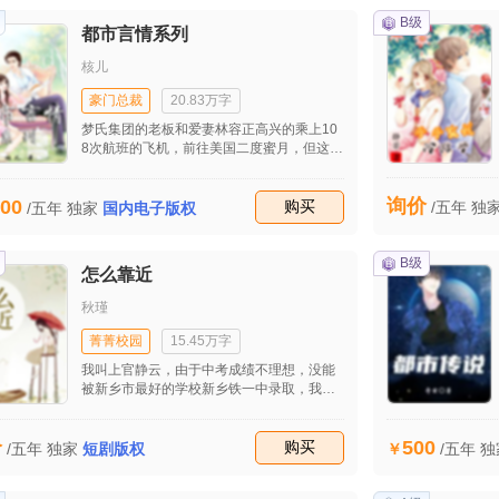
不戴上的非常和讯的微笑，这种微笑虽然他
自己都感觉非常的加的，可是为了这个工
B级
都市言情系列
作，他也是没有办法的，毕竟在如今的这个
社会所有人不都是带着这样的一副连绵来处
核儿
理这种事情吗？所以他自然也是如此，他毕
竟还是万豪房产的老总，所以这么做就显得
豪门总裁
20.83万字
是非常的正常了。
梦氏集团的老板和爱妻林容正高兴的乘上10
8次航班的飞机，前往美国二度蜜月，但这次
旅行他们未发现霍四爷安排的眼线，正尾随
其后，伺机动手，他们惨遭没想到霍四爷是
询价
00
红蛇岛的黑帮老大，更没想到这次去旅行会
收藏
购买
/五年
独
/五年
独家
国内电子版权
遭人暗算！丧失生命；而叶天帆则是个绝色
俊美帅气的美男子，27岁他是梦氏集团的董
事长兼总经理，他在两年前，接到父亲的电
B级
怎么靠近
话，毅然把自己美国的产业占拖于美国的死
党Ailice和Make兄妹掌管，回国后接了负债
秋瑾
累累的梦氏集团，叶俊帆能力卓越，不到半
年时间，就还请了公司的所有欠款，在短短
菁菁校园
15.45万字
半年时间就为梦氏集团净赚了过亿，可惜，
我叫上官静云，由于中考成绩不理想，没能
父亲已病入膏肓，离去时，欣慰的抓住叶氏
被新乡市最好的学校新乡铁一中录取，我的
兄弟二人的手说：要他们兄弟要团结互助，
爸妈为了我上学的事情很是伤神，四处找人
要天帆留在梦氏集团，担任董事长兼总经
送礼，终于我进入了市里最好的学校，刚去
理，处理公司一切大小事物，而天明则任公
500
价
学校的第一天，因为不是被录取进去的，我
收藏
购买
/五年
独
/五年
独家
短剧版权
司的挂名老板，深知天明不好经商，喜欢自
刚开始进去压力很大，我怕赶不上同学们的
由自在游访山水，当画家，所以父亲特做这
进度，上课时就很认真听讲，有什么不会的
样安排。