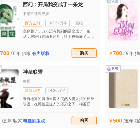
就追着老师问，日子就这样过去了一个星期
A级
西幻：开局我变成了一条龙
了，我在班里边混熟了，跟班里边的同学们
打成了一片，由于我入学比较晚，被分配到
不老不死境界妖
外班的宿舍，通过宿舍的姐妹们，还认识了
不少外班的同学，我们学校可是帅哥一堆一
西方玄幻
102.52万字
完结
堆的，美女如云啊。
我穿越了，万万没有想到的是变成了一条
龙，艰难渡过幼龙时期，终于被领养了……
蜕变成人身的时候，差点被饿死，不过好在
结果不错，脸很好看，其他的都不重要……
700
700
我本以为我靠着这张脸就可以在这异界混得
收藏
购买
/五年
独家
有声版权
/五年
独
风声水起，没想到居然还要我拯救魔法世
界，摊牌了，除了美貌，啥也没有……
B级
神圣联盟
黄豆
新派武侠
14.26万字
来自地狱的博德里提人突然入侵人类的神圣
联盟，在博德里提人的屠刀之下，神圣联盟
所有的城市和公国都联合起来，拿起武器作
战。 为了能够摧毁博德里提人的空间通道，
500
价
彻底解除博德里提人对神圣联盟的入侵。陈
收藏
购买
/五年
独
/五年
独家
电视剧版权
远锋在神圣联盟的命令之下，带着自己的士
兵，踏上了英雄的征程。