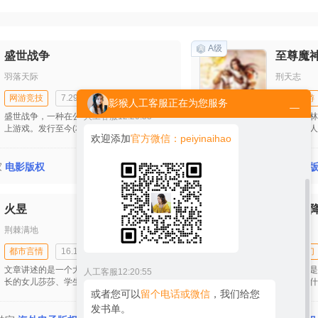
人工客服
12:20:51
您好！请问您想买网文有声版权，还是
出版物有声版权呢？
A级
盛世战争
至尊魔
羽落天际
刑天志
人工客服
12:20:53
网游竞技
7.29万字
虚拟网游
影猴人工客服正在为您服务
欢迎添加
官方微信：peiyinaihao
盛世战争，一种在公元2050年开始发表的网
天才少年林
上游戏。发行至今(本故事的开始年份是2060
前，遭族人
年)差不多全球的人已在玩。原因是盛世战争
十万次后人
的世界和互联网(internet)互相接通，即是玩
破至筑基中
4400
盛世战争就等于已上网了，而且玩盛世战争
收藏
购买
了修炼之旅
/五年
独家
有声
家
电影版权
不需要计算机和网络线路，只需要盛世战争
一路历经坎
专用的接收器戴在头上便已可使用(形状大约
终收服天下
像加上接收天线的眼镜)，所以此游戏大受欢
与杀死师傅
A级
火昱
神魔双
迎。
肉身为代价
荆棘满地
转身
人工客服
12:20:55
都市言情
16.14万字
东方玄幻
或者您可以
留个电话或微信
，我们给您
文章讲述的是一个大漫画家风清、出版社社
两人本来是
发书单。
长的女儿莎莎、学生会会长欲倾和另外一位
道发生了什
女生子寒之间的感情纠缠。而这种感情却是
走，便带着
建立在一种上一代人留给他们的生物印记之
来了两个同
影猴人工客服——影猴短剧版权 正在为您服务