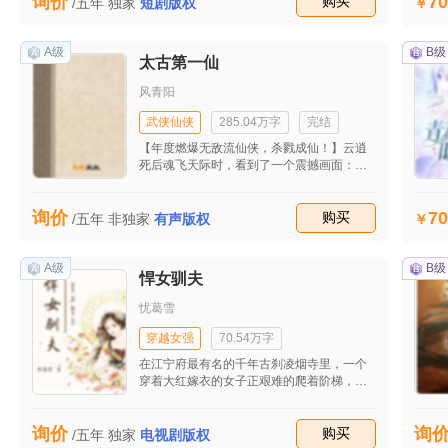
70
询价
收藏
购买
/五年
独家
短剧版权
A级
B级
太古第一仙
风青阳
武侠仙侠
285.04万字
完结
【年度燃爆无敌流仙侠，杀戮成仙！】云逍
死后魂飞天际时，看到了一个震撼画面：他
生活了十六年的浩瀚人间，形状竟像一座坟
墓！坟下一尊太古巨棺，大如沧溟，魔气滔
70
询价
天，一座座陆地都是棺上一抔抔黄土，万万
收藏
购买
/五年
非独家
有声版权
亿活人竟在坟土中繁衍生息！巨棺内一具仙
尸，其眼地府，口若黄泉，头发如苍龙，身
体如百万山脉。不知何方仙神，万古长眠于
A级
B级
悍女驯夫
此！ 少年冤魂不灭，遁入仙尸还魂重生，从
此一人十剑杀穿仙路，通天证道！
忧葛雪
穿越女强
70.54万字
在江宁府最有名的千年古刹凌烟寺里，一个
穿着大红嫁衣的女子正艰难的爬着阶梯，而
这位女子就是我们的女主角夏过，夏过其实
不是这个时代的人，她是二十一世界最年轻
询价
询
的考古学家，因为无意中开启了上古石刻，
收藏
购买
/五年
独家
电视剧版权