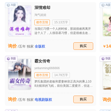
逸。 为了摆脱林南的婚姻，赵羽儿便演了一
出林南侵犯公主的戏，而因此，林南便被护
A级
A级
深情难却
卫打成重伤，皇帝天辰顿时暴怒，一气之下
将婚约收回。 为了讨回公道，也为了找回面
淘气娃娃
子，林南便一步步努力，找回颜面，威震帝
国，最终成为一国之主。
都市言情
15.13万字
当我们习惯一个人的时候，那就很难再离开
这个人了，人很容易习惯，但是很难去改变
这种习惯……
14
询价
收藏
购买
/五年
独家
全版权
B级
B级
霸女传奇
yetianming666666
都市言情
14.79万字
梦氏集团的老板和爱妻林容正高兴的乘上10
8次航班的飞机，前往美国二度蜜月，但这次
旅行他们未发现霍四爷安排的眼线，正尾随
其后，伺机动手，他们惨遭没想到霍四爷是
红蛇岛的黑帮老大，更没想到这次去旅行会
询价
收藏
购买
询
/五年
独家
电视剧版权
遭人暗算！丧失生命；而叶天帆则是个绝色
俊美帅气的美男子，27岁他是梦氏集团的董