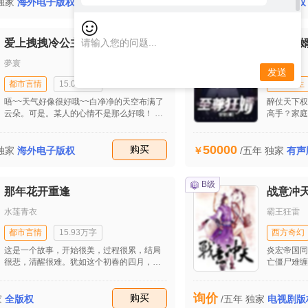
询价
上的。上一代人为了自己的生物科研实验，
收藏
购买
宿舍的那两
独家
海外电子版权
/五年
独家
电影版权
在他们的子女等下一代人身上做试验。在这
人打了声招
种带有生物印记的基础上，他们的生活、感
然张枫在自
情存在着太多的无关紧要却对他们又至关重
画面。后面
A级
爱上拽拽冷公主
至尊狂
要的东西。 故事情节曲折起伏。一种带有生
两个人被人
物印记的感情，一种有着很多的压力和负担
的挣扎，却
夢寰
空空
的感情。不是简单的感情纠葛，而是混合着
蕊鑫，双手
发送
很多伦理道德的感情。在这里面，你不知道
雾，融入了
都市言情
15.01万字
都市人生
你的情感到底会是倾向于谁，不知道自己的
残渣，只看
唔~~天气好像很好哦~~白净净的天空布满了
醉仗天下权
思绪到底如何去进展……
云朵。可是。某人的心情不是那么好哦！
高手？家庭
“叫你们办的事情办好没有？如果出了一点差
人生死，令
错。你们都去下地狱！”一美男子冷冷的说
尊……
50000
道。把旁边的人都吓的浑身颤抖……“他是什
收藏
购买
独家
海外电子版权
/五年
独家
有声
么人啊。除了冷漠还是冷漠。黑道最强大的
组织暗云”拥有强大的力量。而他。正是这个
黑暗组织的主人~~~
B级
那年花开重逢
战意冲
水莲青衣
霸王狂雷
都市言情
15.93万字
西方奇幻
这是一个故事，开始很美，过程很累，结局
炎宏帝国同
很悲，清醒很难。犹如这个初春的四月，天
亡僵尸难缠
空总是灰蒙蒙的，如同没有睡醒的困兽，带
以对付，一
着疲惫和惨淡，仿佛随时随地就要塌下来一
现在几乎么
询价
般。总是希冀着夕阳的余晖。
收藏
购买
身实力的死
家
全版权
/五年
独家
电视剧版