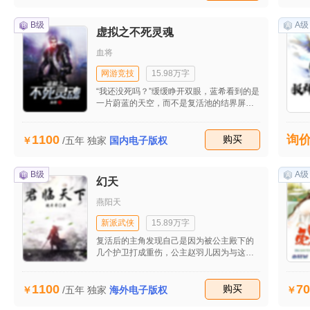
本来以为会因此到阎王那么报道的，没想到
她竟然没有死，而是穿越到了一个叫做黄�
B级
A级
O�榈呐�人身上，原来的黄�O�樽陨绷耍
虚拟之不死灵魂
�而她现在就是替她好好的活下去，而她今
天来凌烟寺的目的则是为了来找逃婚的柳岩
血将
祉回去，她要嫁的人就是柳岩祉。 只是没想
到柳岩祉竟然在大婚前逃婚了，还逃到了这
网游竞技
15.98万字
个寺庙来，为了不丢家里的脸，她只好亲自
“我还没死吗？”缓缓睁开双眼，蓝希看到的是
到这里来找柳岩祉回去成亲，没想到的是柳
一片蔚蓝的天空，而不是复活池的结界屏
岩祉之所以不成亲是因为他喜欢的根本就是
障，他的心中不由有些疑惑了起来。他记
她妹妹，而她妹妹更是一个表里不一，喜欢
得，自己在昏迷前在和工会的兄弟们一起推
装可怜的人，黄�O�榉浅Ｉ�气，直接打
1100
询
着《世界》的终级Boss―永恒巨龙，眼看就
收藏
购买
/五年
独家
国内电子版权
了柳岩祉……
要成功的时候，Boss却突然爆发，一记龙息
把他给挂掉了。当时他是清楚的听到耳边传
来了系统的死亡提示啊，怎么现在又进入了
B级
A级
幻天
虚弱状态？难道是工会的哪个牧师把他拉起
来了？如果复活了的话，那巨龙呢？被干掉
燕阳天
了吗？
新派武侠
15.89万字
复活后的主角发现自己是因为被公主殿下的
几个护卫打成重伤，公主赵羽儿因为与这个
世界上的林南定有婚约，而林南的父亲又是
王朝中的伯爵，为了彰显其军工，更是将自
1100
70
己的女儿赵羽儿嫁给林南。 但赵羽儿心中早
收藏
购买
/五年
独家
海外电子版权
有爱慕对象，是帝国天皇门的少门主，天