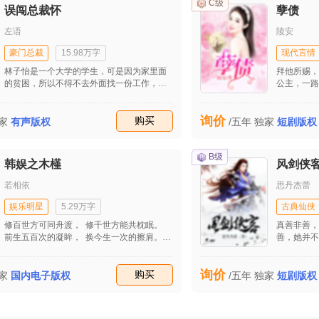
C级
误闯总裁怀
孽债
左语
陵安
豪门总裁
15.98万字
现代言情
林子怡是一个大学的学生，可是因为家里面
拜他所赐，
的贫困，所以不得不去外面找一份工作，不
公主，一路
仅仅是要补贴家用，而且还是要个给弟弟给
切似乎烟消
交学费的，所以林子怡的生活是十分的辛苦
想到，我与
询价
的，于是林子怡便是想要去最有名的维什卡
收藏
购买
纠缠在一起
家
有声版权
/五年
独家
短剧版权
赫公司给寻找一个工作的，只要是能在这个
大的公司里面找到一份工作的话，那林子怡
便是可以安稳的过完自己的大学生活，而且
B级
韩娱之木槿
风剑侠
也是可以照顾自己的弟弟了，这个维什卡赫
公司可是在整个国际上面都是十分有地位的
若相依
思丹杰蕾
公司，所以自然是很多人梦寐以求的工作的
地方了的。可是因为一点儿的原因，林子怡
娱乐明星
5.29万字
古典仙侠
便是迟到了的，后来是竟然误闯进了总裁的
修百世方可同舟渡， 修千世方能共枕眠。
真善非善，
专人电梯，于是一切‘悲剧’就这样的开始
前生五百次的凝眸， 换今生一次的擦肩。
善，她并不
了……
花开，花谢。 缘生，缘灭。 让我们再结一
眼中通常只
段尘缘，相恋相伴走过月月年年！
为他们的心
询价
收藏
购买
们心中的云
家
国内电子版权
/五年
独家
短剧版权
心中所诠释
们知道了什