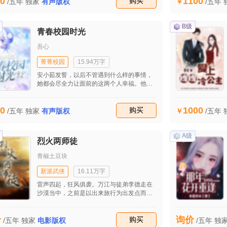
0
1100
收藏
购买
/五年
独家
有声版权
/五年
B级
青春校园时光
吾心
菁菁校园
15.94万字
安小茹发誓，以后不管遇到什么样的事情，
她都会尽全力让面前的这两个人幸福。他们
三个再也不会分开了。方家正像是意识到了
什么，伸手揽过她的肩膀，低头看着她白净
0
1000
的脸庞。安小茹同样看着他，两个人就这样
收藏
购买
/五年
独家
有声版权
/五年
笑了。三张笑脸映在夕阳下，美得就像是一
幅画，让人不忍心破坏掉。他们的美好一定
就在前面。
A级
烈火两师徒
青椒土豆块
新派武侠
16.11万字
雷声四起，狂风俱袭。万江与徒弟李德走在
沙漠当中，之前是以出来旅行为出发点而来
的，现在却演变成了自己的生死的考验之旅
了。 他们师徒二人一起走过一道又一道的沙
价
询价
漠痕道，抱着希望走去，却带着失望而归。
收藏
购买
/五年
独家
电影版权
/五年
独