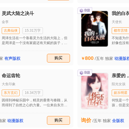
覆没。
B级
灵武大陆之决斗
我的白
金李
天使长
古典仙侠
15.31万字
都市言情
周泽生活在一个靠着灵力生活的大陆上，但
不知道为什
是周泽是一个没有家庭还有天赋的孩子，而
好像也没有
族长的孩子姜天水是一个非常厉害的人，在
到医院里去
很小的时候就经常和小伙伴们一起欺负周
那么快，让
800
泽，但是周泽也只能够忍受着。
收藏
购买
人家是医生
家
有声版权
/五年
独家
动漫版
的，不过好
识了很多白
一人过着日
B级
命运齿轮
亲爱的
啊，反正现
白衣天使在
大鱼印象
阳光女孩
上他的工作
个女人都愿
东方玄幻
16.34万字
娱乐明星
难说了。
因得到神秘乐园中，精灵的垂青与眷顾，从
何悦是一个
而得到了自然之心的力量。一位来自东方的
孩，但是没
少年，在西方游历时。因为身怀异宝，被一
的父母离异
个强大的吸血鬼，抓去关押于地牢内，成为
弃，这所有
询价
了一名血奴。一位银发哥特小萝莉装扮的堕
收藏
购买
起人生。 
独家
动漫版权
/五年
独家
全版权
天使，因吸血鬼主人的差遣，来到了主角的
她的生活发