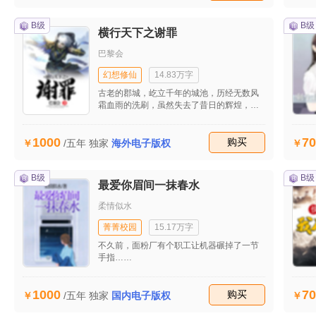
十七�p八岁的女孩上半身往前倾 ，用东南
亚的特有口音说着注定是废话的普通话。
B级
“呵呵~~~不会啦！”如果你妈不减肥的话，不
B级
横行天下之谢罪
只桥断 了，还会自动帮你开路，让你一路直
达十八层地狱的 第十九楼。不过，第十九楼
巴黎会
卖的是那种酷刑？管他的 ，看你说话挺无聊
的，就掉到龙王宫当女佣好了，免 得人鱼公
幻想修仙
14.83万字
主太过无聊，跳海自杀。但是，她已经活在
古老的郡城，屹立千年的城池，历经无数风
海里了，要怎么跳海自杀呢？！
霜血雨的洗刷，虽然失去了昔日的辉煌，但
是却抹不去处处展现的威仪。四条豁然大
道，自街市中心，朝着东南西北四个方向延
1000
70
伸。威武的城门，早就焕然一新，只有城墙
收藏
购买
/五年
独家
海外电子版权
上还残留兵器割划过的痕迹，道道触目惊
心。 清晨的浓雾还未散去，大地依然沉寂在
一片朦胧的湿潮之中，呈现以往同样的祥
B级
B级
最爱你眉间一抹春水
和。家家门户紧闭，街道微风清扫，等待新
的一日的到临。
柔情似水
菁菁校园
15.17万字
不久前，面粉厂有个职工让机器碾掉了一节
手指……
1000
70
收藏
购买
/五年
独家
国内电子版权