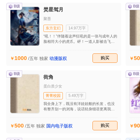
B级
B级
焚星驾月
聚墨
东方玄幻
14.97万字
“吼！！”伴随着这声狂吼的是一张与成年人的
脸相符大小的虎爪。砰！一道人影被击飞了
出去撞到一棵树上。“呸“一口黑红色的鲜血被
吐了出来。 “草，在悍森里混了这么久也少
1000
50
有这么狼狈过了吗的居然撞上了一头翼虎。
收藏
购买
/五年
独家
动漫版权
麻烦死了，居然想靠肉体力量斩杀都不行，
居然伤到内府了，还是要动用到小芒了。”一
个看上去只有18岁左右的少年自语道。此时
B级
B级
街角
他与肩齐长的头发下的脸依然保持着洁白，
高挺的剑眉下一双看似妖异的凤眼整个人给
蛋白质少女
人一种帅气中略带凶狠奸诈的样子。随后他
把嘴角的鲜血用手擦了擦，双眼慢慢闭起双
菁菁校园
5.49万字
眼忽然双眼骤然张开，原本黑白分明的眼球
我全身上下，既没有洋娃娃般的长发，也没
瞬间变成了血红色，直眼望向翼虎的眼睛
有整齐划一的浏海，说话轻身细语更离我遥
时，这名兽中的王者居然小小的向后退了一
远，所以可爱两个形容词用在我身上真是少
步，接着不断对着少年吼了几声，看其意应
之又少。
该是想要威慑少年，还有为自己壮下胆，它
500
90
收藏
购买
/五年
独家
国内电子版权
不明白为什么这名单薄的少年会给它一种害
怕的感觉令它浑身的毛都直立起来。