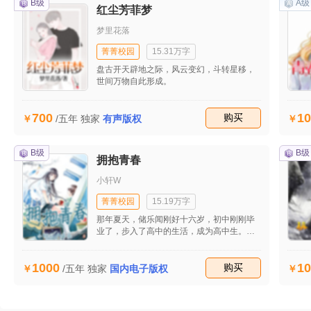
B级
A级
红尘芳菲梦
梦里花落
菁菁校园
15.31万字
盘古开天辟地之际，风云变幻，斗转星移，
世间万物自此形成。
700
10
收藏
购买
/五年
独家
有声版权
B级
B级
拥抱青春
小轩W
菁菁校园
15.19万字
那年夏天，储乐闻刚好十六岁，初中刚刚毕
业了，步入了高中的生活，成为高中生。虽
然说是一年级的高中生，但是凭着自己的英
俊外表，储乐闻很受女孩子的欢迎的，但
1000
10
是……储乐闻似乎不喜欢那些庸俗的女孩子
收藏
购买
/五年
独家
国内电子版权
们，就这样的孤独着，原本是想着大学谈一
场轰轰烈烈的爱情的，可是却遇上了她。