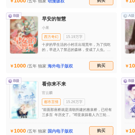
1000
10
一直严格管教自己的儿子。但是就算是有能
收藏
购买
/五年
独家
动漫版权
力，他也不想要自己的儿子只是生活在自己
的庇护下。他给儿子安排了一系列的训练，
希望能够让他成长起来。但是，事情往往是
B级
A级
早安的智慧
计划赶不上变化。他的计划还没有一一实现
的之前，九龙就已经陷入了两大帮会的争斗
小果
之中。而自己也被卷入其中。王其一个人面
对着父亲的失踪，同行业对手的挑衅，一直
西方奇幻
15.19万字
都生活平顺的他感觉到了前所未有的危难。
十岁的早生活的小村庄出现荒年，为了找吃
的，早进入了禁忌的森林，变成了人虫。没
办法只好去了异世界。在那个世界，处处危
机，早独立生存，经历了许多稀奇古怪的事
1000
10
情和危险。
收藏
购买
/五年
独家
海外电子版权
B级
B级
看你来不来
官云麟
都市言情
15.26万字
“前面那座桥就是清朝所建的雅泉桥，已经有
三多百 年历史了。”邓亚泉踩着人力三轮
车，微转着头，朝 坐在后座好像是一对母女
的乘客解说。 “哇！那么久了，三轮车会不
1000
10
会刚好爬到上面，桥就 塌了。”年纪差不多
收藏
购买
/五年
独家
国内电子版权