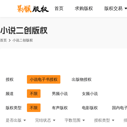
首页
求购版权
版权交易
小说二创版权
首页
小说二创版权
授权
小说电子书授权
出版物授权
频道
不限
男频小说
女频小说
版权类型
不限
有声版权
电影版权
国内电
是否出版
完结状态
字数范围
授权类型