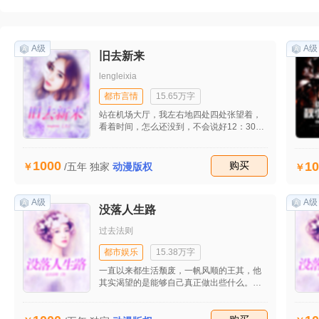
A级
A级
旧去新来
lengleixia
都市言情
15.65万字
站在机场大厅，我左右地四处四处张望着，
看着时间，怎么还没到，不会说好12：30到
的吗？怎么还没有见到人。 “在等我吗？”听
到这个声音我猛地转身，看到那张熟悉的脸
我笑了。 “你又闹我，坏班晨。” “想我了
1000
10
收藏
购买
/五年
独家
动漫版权
吗？猪宝贝。”
A级
A级
没落人生路
过去法则
都市娱乐
15.38万字
一直以来都生活颓废，一帆风顺的王其，他
其实渴望的是能够自己真正做出些什么。因
为父亲的安排他娶了一个自己并不怎么喜欢
的女孩。王天虎是九龙市数的上的人物，他