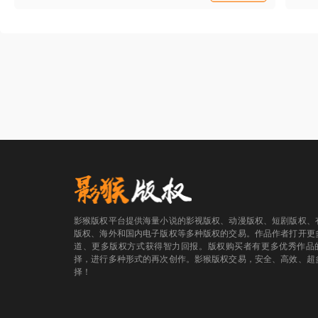
路并不顺畅，而且到处都是伤痕，最后，以
为自己已经拥抱了完美的爱情，却没有想
到，一个悲剧的发生，让他成为了床上的病
人。
影猴版权平台提供海量小说的影视版权、动漫版权、短剧版权、
版权、海外和国内电子版权等多种版权的交易。作品作者打开更
道、更多版权方式获得智力回报。版权购买者有更多优秀作品
择，进行多种形式的再次创作。影猴版权交易，安全、高效、超
择！