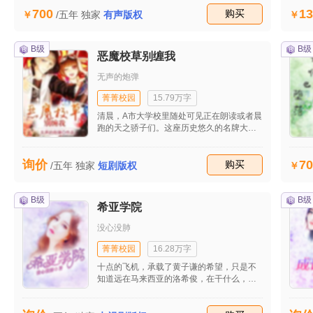
有着很重的失落感。
700
13
收藏
购买
/五年
独家
有声版权
B级
B级
恶魔校草别缠我
无声的炮弹
菁菁校园
15.79万字
清晨，A市大学校里随处可见正在朗读或者晨
跑的天之骄子们。这座历史悠久的名牌大
学。是A市的骄傲。能进入这所大学读书的，
不是智力超群便是身家不菲。无疑，徐佳音
70
询价
是属于前者。手里捧着一本弗洛伊德心理
收藏
购买
/五年
独家
短剧版权
学，徐佳音那双灵动的眼睛一直都盯着书
本，以至于眼看都要撞到树上。才从余光中
反应过来，身旁却已经传来了压低的笑声。
B级
B级
希亚学院
“佳音，你又边走路边看书，真是服了你了，
难道一会不看书，你的人生就会失去意义？”
没心没肺
菁菁校园
16.28万字
十点的飞机，承载了黄子谦的希望，只是不
知道远在马来西亚的洛希俊，在干什么，而
宁馨，会不会去马来西亚，追寻属于她的幸
福呢？