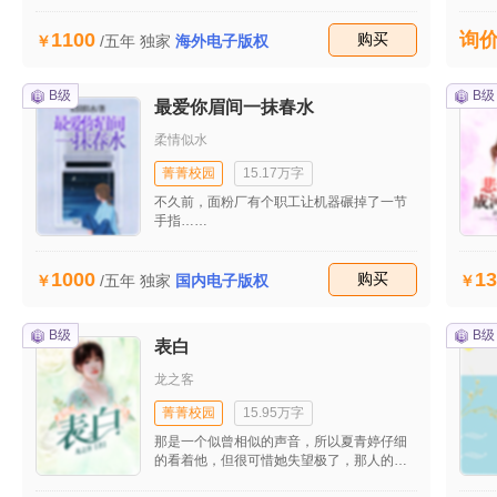
不知道为什么忽然之间自己要跑到学校来，
如果可以反悔的话多么好！她绝对不会再这
1100
询
里出现。有时候，就算是欺骗着自己，也总
收藏
购买
/五年
独家
海外电子版权
比就这样知道真相的强。 可是一切都晚了，
现在所有的事实摆在自己面前，就算她不想
相信也只不过是自欺欺人罢了！ 自己一直都
B级
B级
最爱你眉间一抹春水
是个可有可无的存在……他的心里根本没有
自己。
柔情似水
菁菁校园
15.17万字
不久前，面粉厂有个职工让机器碾掉了一节
手指……
1000
13
收藏
购买
/五年
独家
国内电子版权
B级
B级
表白
龙之客
菁菁校园
15.95万字
那是一个似曾相似的声音，所以夏青婷仔细
的看着他，但很可惜她失望极了，那人的脸
和她记忆里的出入很多，她的脸上很明显的