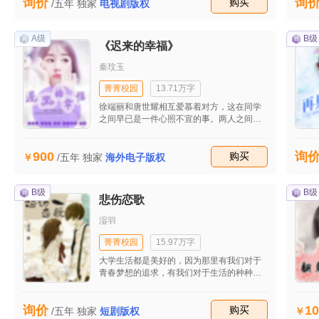
询价
询
收藏
购买
/五年
独家
电视剧版权
A级
B级
《迟来的幸福》
秦玟玉
菁菁校园
13.71万字
徐端丽和唐世耀相互爱慕着对方，这在同学
之间早已是一件心照不宣的事。两人之间滋
生恋情，不但是众望所归而且也符合大多数
同学的心愿。因为谁也不愿面对这么两个杀
900
询
伤力巨大的情敌。无须质疑的是，在两人的
收藏
购买
/五年
独家
海外电子版权
感情世界里，他们的心永远都为对方所拥
有。两个人的心紧密相连，从而形成一道无
形的屏障，既阻绝了外部三角势力的进入，
B级
B级
悲伤恋歌
也阻绝了内部浓情蜜意的溢出。就是这种若
即若离、明断实连的关系，不但不能让周围
湿羽
的同学放心，对于他们双方来说也是一种折
磨。
菁菁校园
15.97万字
大学生活都是美好的，因为那里有我们对于
青春梦想的追求，有我们对于生活的种种期
盼，对于未来前程的期盼，对于爱情的期
盼。李后毅来到大学后，满心期待着爱情的
10
询价
到来，但是让他想不到的是，大学的爱情之
收藏
购买
/五年
独家
短剧版权