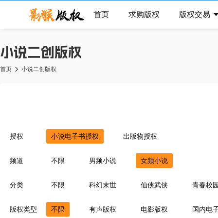
首页
求购版权
版权交易
小说二创版权
首页
小说二创版权
授权
小说电子书授权
出版物授权
频道
不限
男频小说
女频小说
分类
不限
科幻末世
仙侠武侠
青春校
异界重生
同人衍生
现代言情
豪
版权类型
不限
有声版权
电影版权
国内电
灵异惊悚
耽美百合
青梅竹马
菁