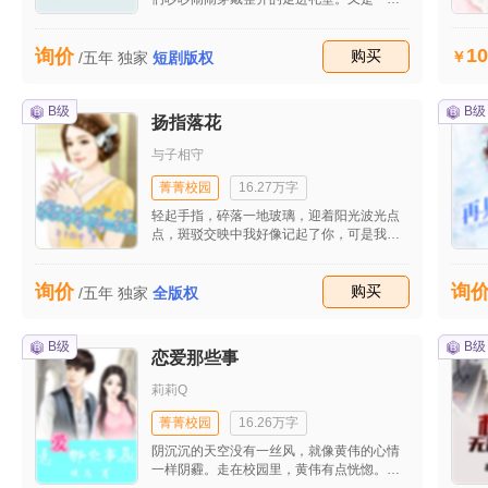
前十名的成绩上了城里面最牛的高中！ 要说
的毕业典礼，这一界的毕业典礼似乎有些不
高中许要强该要强了吧？谁承想仅仅利用一
同，听说校方请来为优秀学生颁发毕证书的
年时间许要强就将所有高中课程全都学校完
10
询价
是校董事的公子，叶氏集团未来接班人――
收藏
购买
/五年
独家
短剧版权
毕，直接参加了当年的高考，不过到最后，
叶成年。 盛夏的校园里绿荫成片的在道路两
许要强也没有考到一个好学校。 可是对于许
旁散开，柳落荫走在回宿舍的路上，还有一
要强而言，大学也似乎对他没有什么吸引
些东西没有搬走，今天回来参加毕业典礼，
B级
B级
力，这不？大学没上两天就开始自己找工作
扬指落花
顺便将这些东西一并带走。
了，而且还找了一个相对而言不错的工作
哦？ 许要强的名言是：&amp;quot;人不犯我
与子相守
我不犯人，我只沦落凡尘星！&amp;quot; 工
菁菁校园
16.27万字
作有了的许要强，又不甘心了！这不？因为
一起恶意伤害事件，许要强直接成为了受害
轻起手指，碎落一地玻璃，迎着阳光波光点
者！
点，斑驳交映中我好像记起了你，可是我是
从什么时候开始忘记你的呢？你知道答案
吗？
询价
询
收藏
购买
/五年
独家
全版权
B级
B级
恋爱那些事
莉莉Q
菁菁校园
16.26万字
阴沉沉的天空没有一丝风，就像黄伟的心情
一样阴霾。走在校园里，黄伟有点恍惚。真