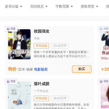
灵异言情
悬疑灵异
现言刑侦
都
是否出版
完结状态
字数范围
授权类型
B级
A级
校园强攻
寻炎
菁菁校园
15.42万字
我有一个非常有趣的名字！那就是许要强！
或许好多人都会认为这个名字出自六七十年
代，因为只有在那个时代的国人才会叫什么
援朝啊？解放啊？要强之类的名字！不过，
32
询价
许家还真出了一个名叫要强的家伙，这小子
收藏
购买
/五年
独家
电影版权
成天到晚不学无术，打从小学起就做一些偷
鸡摸狗的营生，更让人气愤的是，一向都将
上学时间浪费在游戏厅和网吧里的许要强竟
B级
B级
落叶成荫
然是班级里成绩最好的。 就连老师，也拿我
许要强没有了一丁点的办法。 初中，许要强
一千年以后
也是整天浑浑噩噩，狐朋狗友不老少，就是
不爱学习，老师成天将他揪出来示众，竟然
菁菁校园
16.01万字
连月考也都不考，最后被学校点名挂科，可
南川大学的校园内今日显得格外热闹，女生
就是这样一个人，竟然硬生生的以总分全校
们吵吵闹闹穿戴整齐的走进礼堂。又是一年