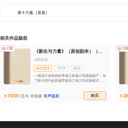
第十六集（首发）
相关作品版权
C级
C
《新生与力量》（原创剧本）（首发）
水阳文清
婚恋爱情
3万字
完结
一场流行传统病的席卷让宸诚公司面临破产，为
了赔付违约金宸诚带领员工努力尝试新模式，在
工作和生活的种种不顺后他开始思考生命的意
义。最后在他的坚持下成功接到自流行病发生后
7000
3
的第一个大单子，让公司起死回生。妻子田雯发
收藏
购买
/五年
非独家
有声版权
现他的婚外情后坚决与之离婚并重回职场，工作
的不顺和儿子的患病并没有打垮她，也逐渐揭开
她的原生家庭关系，同时也收获了美好的爱情。