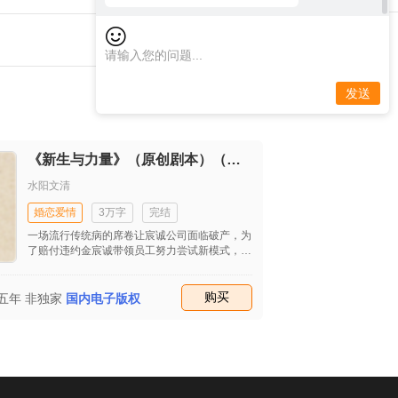
界，安置祖洲岛
圣。命二妖从瓦屋
三妖筹划图远大计
辞别佛祖，驾云东
天河东岸。因八戒
婴为徒，他率先逃
发送
男婴收留。猪八
弄，再见张果老，
最终遇见流浪野外
下豪宅。然新房闹
《新生与力量》（原创剧本）（首发）
庙被钟馗灌的酣酣
老鼋抚育，由晒经
水阳文清
父，一路向东。
师，学成无量神通
婚恋爱情
3万字
完结
嘱托。一路风雨，
一场流行传统病的席卷让宸诚公司面临破产，为
琼，误入东女国。
了赔付违约金宸诚带领员工努力尝试新模式，在
龙诉说悲惨遭遇。
工作和生活的种种不顺后他开始思考生命的意
灭万圣公主一伙妖
义。最后在他的坚持下成功接到自流行病发生后
跟随粟特人商队
的第一个大单子，让公司起死回生。妻子田雯发
收藏
购买
下，因阻止恶官枉
/五年
非独家
国内电子版权
现他的婚外情后坚决与之离婚并重回职场，工作
夜逛天街的经石无
的不顺和儿子的患病并没有打垮她，也逐渐揭开
骑兵的大板子。高
她的原生家庭关系，同时也收获了美好的爱情。
说来历后，二人期
当空。终回家的猪
寒宫。被妻子扫地
敢独闯魔窟，独战