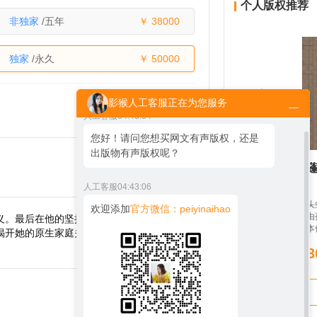
个人版权推荐
非独家
/五年
38000
独家
/永久
50000
影猴人工客服正在为您服务
人工客服
04:43:04
您好！请问您想买网文有声版权，还是
出版物有声版权呢？
醉蓬
人工客服
04:43:06
乱石山一役，九头
欢迎添加
官方微信：peiyinaihao
舍利、九叶灵芝由
义。最后在他的坚持下成功接到自流行病发生
骗得，悟空现了本
揭开她的原生家庭关系，同时也收获了美好的
一钯，筑倒在地。
3
的万圣公主为偶然
却救一半伤口，摩
远赴岭南，她施歹
野泽，她哄骗麒麟
夫九头驸马。东海
了天廷，盗宝衣，