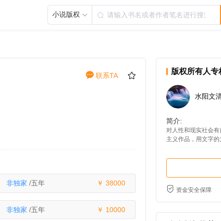
小说版权
版权所有人专
联系TA
水阳文
简介:
对人性和现实社会有
主义作品，用文字的
题，希望读者在作品
求者可联系）
非独家
/五年
38000
资金安全保障
非独家
/五年
10000