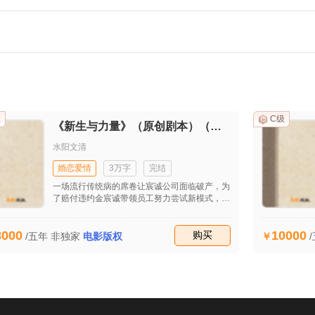
级
C级
《新生与力量》（原创剧本）（首发）
水阳文清
婚恋爱情
3万字
完结
一场流行传统病的席卷让宸诚公司面临破产，为
了赔付违约金宸诚带领员工努力尝试新模式，在
工作和生活的种种不顺后他开始思考生命的意
义。最后在他的坚持下成功接到自流行病发生后
8000
10000
的第一个大单子，让公司起死回生。妻子田雯发
收藏
购买
/五年
非独家
电影版权
现他的婚外情后坚决与之离婚并重回职场，工作
的不顺和儿子的患病并没有打垮她，也逐渐揭开
她的原生家庭关系，同时也收获了美好的爱情。