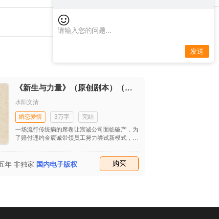
发送
《新生与力量》（原创剧本）（首发）
水阳文清
婚恋爱情
3万字
完结
一场流行传统病的席卷让宸诚公司面临破产，为
了赔付违约金宸诚带领员工努力尝试新模式，在
工作和生活的种种不顺后他开始思考生命的意
义。最后在他的坚持下成功接到自流行病发生后
的第一个大单子，让公司起死回生。妻子田雯发
收藏
购买
/五年
非独家
国内电子版权
现他的婚外情后坚决与之离婚并重回职场，工作
的不顺和儿子的患病并没有打垮她，也逐渐揭开
她的原生家庭关系，同时也收获了美好的爱情。