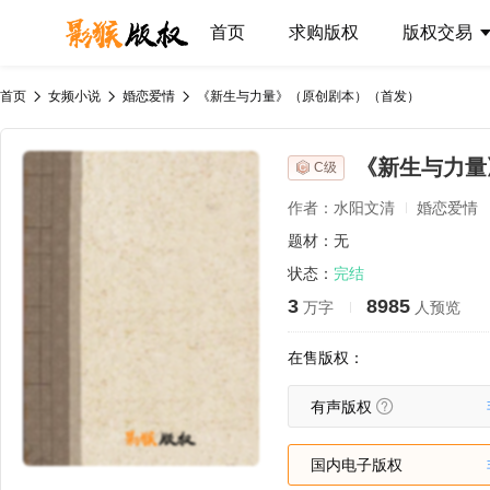
首页
求购版权
版权交易
首页
女频小说
婚恋爱情
《新生与力量》（原创剧本）（首发）
《新生与力量
C级
作者：水阳文清
婚恋爱情
题材：无
状态：
完结
3
8985
万字
人预览
在售版权：
有声版权
国内电子版权