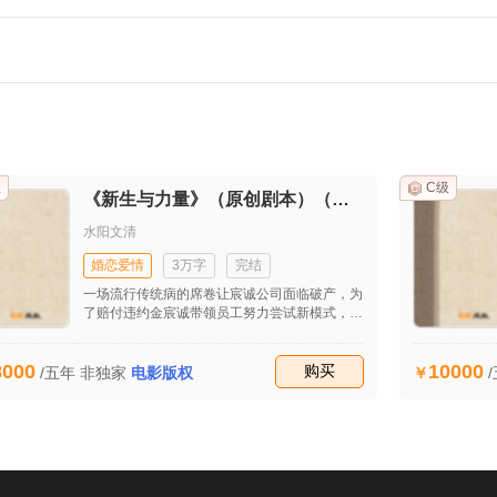
级
C级
《新生与力量》（原创剧本）（首发）
水阳文清
婚恋爱情
3万字
完结
一场流行传统病的席卷让宸诚公司面临破产，为
了赔付违约金宸诚带领员工努力尝试新模式，在
工作和生活的种种不顺后他开始思考生命的意
义。最后在他的坚持下成功接到自流行病发生后
8000
10000
的第一个大单子，让公司起死回生。妻子田雯发
收藏
购买
/五年
非独家
电影版权
现他的婚外情后坚决与之离婚并重回职场，工作
的不顺和儿子的患病并没有打垮她，也逐渐揭开
她的原生家庭关系，同时也收获了美好的爱情。