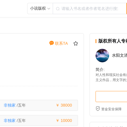
小说版权
版权所有人专
联系TA
水阳文
简介:
对人性和现实社会有
主义作品，用文字的
题，希望读者在作品
求者可联系）
非独家
/五年
38000
资金安全保障
非独家
/五年
10000