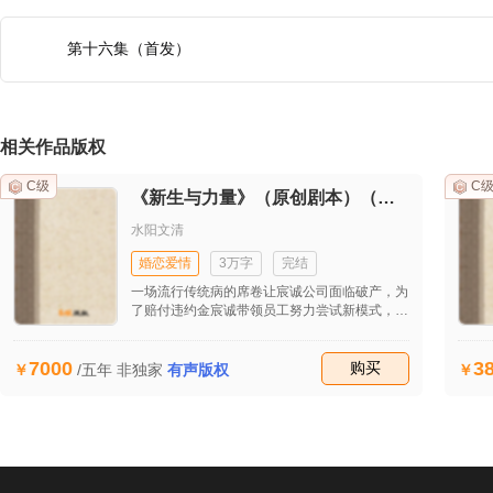
第十六集（首发）
相关作品版权
C级
C
《新生与力量》（原创剧本）（首发）
水阳文清
婚恋爱情
3万字
完结
一场流行传统病的席卷让宸诚公司面临破产，为
了赔付违约金宸诚带领员工努力尝试新模式，在
工作和生活的种种不顺后他开始思考生命的意
义。最后在他的坚持下成功接到自流行病发生后
7000
3
的第一个大单子，让公司起死回生。妻子田雯发
收藏
购买
/五年
非独家
有声版权
现他的婚外情后坚决与之离婚并重回职场，工作
的不顺和儿子的患病并没有打垮她，也逐渐揭开
她的原生家庭关系，同时也收获了美好的爱情。