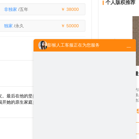
个人版权推荐
非独家
/五年
38000
独家
/永久
50000
影猴人工客服正在为您服务
《新生与力量
一场流行传统病的
付违约金宸诚带领
义。最后在他的坚持下成功接到自流行病发生
活的种种不顺后他
揭开她的原生家庭关系，同时也收获了美好的
坚持下成功接到自
公司起死回生。妻
离婚并重回职场，
垮她，也逐渐揭开