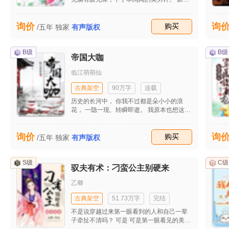
之夜被单禹闻血洗了王宫，而她沦为阶下
囚。 寻死不成反倒重生回到两年前。 这一世
询价
询
颜倾欢发誓，谁敢伤她的家人半分，她一定
收藏
购买
/五年
独家
有声版权
还于千万倍的痛苦。 单禹闻不是做梦都想得
到皇位吗？她就偏偏不让他如意。 先让他后
院起火，再和外人勾结，让他分身乏术，一
B级
B级
帝国大咖
举将他拉下太子的位子。 可是单禹闻怎么和
上一世差别那么大，他不是一向生人勿近
临江萌萌仙
吗？为什么粘她如狗皮膏药？ 更让颜倾欢没
想到的是，起火的后院助长的不是他的怒
古典架空
90万字
连载
火，而是他的醋意......
历史的长河中， 你我不过都是朵小小的浪
花， 一隐一现、转瞬即逝。 我原本也想这样
平淡的渡过， 而命运之神却在不经意间开了
个玩笑， 从此注定我的人生不再平凡； 帝国
询价
询
的铁索桥，所谓主宰其实就像游丝上跳舞的
收藏
购买
/五年
独家
有声版权
小丑， 寸步之差、灰飞烟灭。 在海天相接处
冲浪、在残垣断壁上攀爬， 纸醉金迷的宫殿
处处暗藏潜在的危机， 幸亏有你一路相伴！
S级
C级
驭夫有术：刁蛮公主别硬来
醉卧美人膝，醒掌杀人剑， 睥睨天下群雄 、
指点江山。
乙卿
古典架空
51.73万字
完结
不是说穿越过来第一眼看到的人和自己一辈
子牵扯不清吗？ 可是 可是第一眼看见的美和