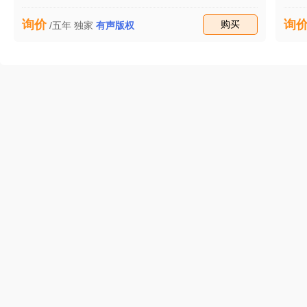
尚是咋回事啊？ 来人呀，谁能解释一下？
询价
询
收藏
购买
/五年
独家
有声版权