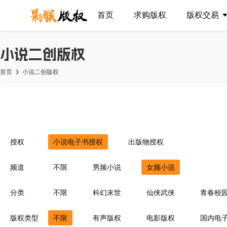
首页
求购版权
版权交易
小说二创版权
首页
小说二创版权
授权
小说电子书授权
出版物授权
频道
不限
男频小说
女频小说
分类
不限
科幻末世
仙侠武侠
青春校
异界重生
同人衍生
现代言情
豪
版权类型
不限
有声版权
电影版权
国内电
灵异惊悚
耽美百合
青梅竹马
菁