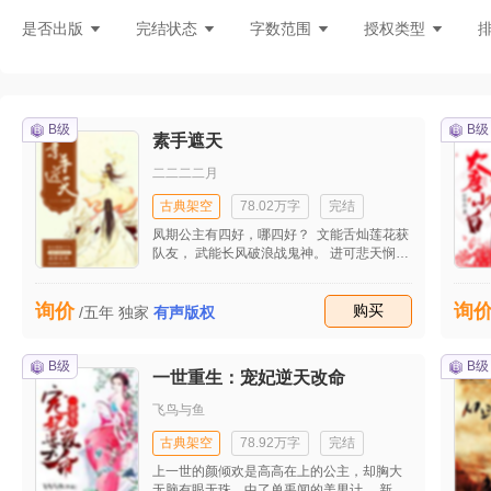
灵异言情
悬疑灵异
现言刑侦
都
是否出版
完结状态
字数范围
授权类型
B级
B级
素手遮天
二二二二月
古典架空
78.02万字
完结
凤期公主有四好，哪四好？ 文能舌灿莲花获
队友， 武能长风破浪战鬼神。 进可悲天悯人
济天下， 退可撒娇卖萌博同情。 众人：哈
哈哈哈哈哈哈哈哈哈哈哈哈哈哈哈哈哈 幕
询价
询
锦：呵。 凤期：嘤。 幕锦公子有四好，哪四
收藏
购买
/五年
独家
有声版权
好？ 文能通今博古明万事， 武能三昧天火
烧千军。 进可弹指之间降公主， 退可长发纱
衣冠歌楼。 众人：哈哈哈哈哈哈哈哈哈哈哈
B级
B级
一世重生：宠妃逆天改命
哈哈哈哈哈哈哈 幕锦（淡淡瞥眼）： 众人：
嗝。
飞鸟与鱼
古典架空
78.92万字
完结
上一世的颜倾欢是高高在上的公主，却胸大
无脑有眼无珠，中了单禹闻的美男计。 新婚