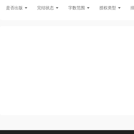
灵异言情
悬疑灵异
现言刑侦
都
是否出版
完结状态
字数范围
授权类型