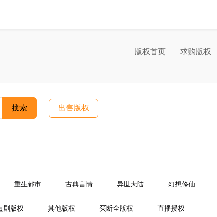
版权首页
求购版权
搜索
出售版权
重生都市
古典言情
异世大陆
幻想修仙
情
宫闱宅斗
同人小说
商战职场
游戏竞技
短剧版权
其他版权
买断全版权
直播授权
场
婚里婚外
重生复仇
穿越时空
复仇青春