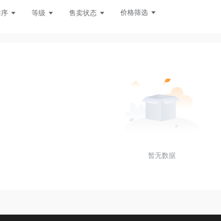
市悬疑
魔幻
校园百合
玄幻言情
同人次元
价格筛选
排序
等级
售卖状态
暂无数据