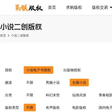
首页
求购版权
版权交易
小说二创版权
首页
小说二创版权
授权
小说电子书授权
出版物授权
频道
不限
男频小说
女频小说
分类
不限
科幻末世
仙侠武侠
青春校
异界重生
同人衍生
现代言情
豪
版权类型
不限
有声版权
电影版权
国内电
灵异惊悚
耽美百合
青梅竹马
菁