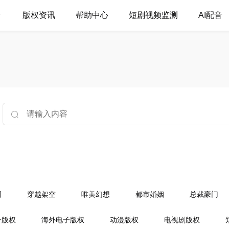
版权资讯
帮助中心
短剧视频监测
AI配音
园
穿越架空
唯美幻想
都市婚姻
总裁豪门
门世家
古典架空
穿越奇情
婚恋爱情
幻想言
子版权
海外电子版权
动漫版权
电视剧版权
菁校园
穿越女强
都市言情
豪门总裁
相爱职