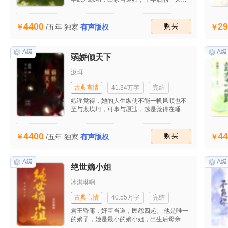
到信息说家门可能遇灾祸，她回家救护父母
和家人。
4400
29
收藏
购买
/五年
独家
有声版权
A级
A级
弱娇倾天下
汲珥
古典言情
41.34万字
完结
姒谣觉得，她的人生纵使不能一帆风顺也不
至与太坎坷，可事与愿违，越是觉得在唾手
可得的东西，越是不能随心所欲，看着别人
的爱恨情愁总以为自己能更好的处理，到头
4400
44
来也只是旁观者清而已。
收藏
购买
/五年
独家
有声版权
A级
A级
绝世嫡小姐
冰淇琳啊
古典言情
40.55万字
完结
君王昏庸，奸臣当道，民怨四起。 他是唯一
的嫡子，她是最小的嫡小姐，出生后母亲便