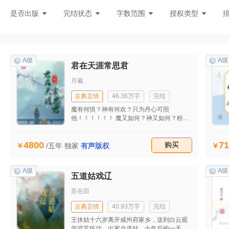
灵异言情
悬疑灵异
现言刑侦
都
是否出版
完结状态
字数范围
授权类型
A级
A级
君在天涯常思君
月羲
古典言情
46.36万字
完结
魔有何惧？神有何欢？只为丹心可照
他！！！！！！ 魔又如何？神又如何？粉身
碎骨浑不怕！！！！！！
4800
71
收藏
购买
/五年
独家
有声版权
A级
A级
五道姑戏辽
苏在田
古典言情
40.93万字
完结
王休姑十六岁离开咸州府家乡，送到白云观
学武艺练功，出家当道姑，十年后的一天收