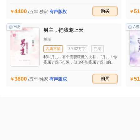
撒手人寰，父亲对他们不管不顾，从小受尽
屈辱，幸得姐姐照顾，在她的羽翼之下逐渐
4400
51
成长，然红颜祸水，一道虚旨至家族满门被
收藏
购买
/五年
独家
有声版权
灭，姐姐亦消香玉陨，绝处逢生的他们远赴
北方。
A级
A级
男主，把我宠上天
桥那
古典言情
39.82万字
完结
我叫月儿，有个宠妻狂魔的夫君， “月儿！你
委屈了我不打紧，但你不能委屈了我们的孩
子吧！” “月儿！不对！你委屈了孩子不要
紧，不能总委屈我吧！” “月儿！也不对！你
3800
51
委屈我们爷三不要紧，你可不要委屈了你自
收藏
购买
/五年
独家
有声版权
己，我们爷三会心疼的！··