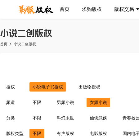
首页
求购版权
版权交易
小说二创版权
首页
小说二创版权
授权
小说电子书授权
出版物授权
频道
不限
男频小说
女频小说
分类
不限
科幻末世
仙侠武侠
青春校
异界重生
同人衍生
现代言情
豪
版权类型
不限
有声版权
电影版权
国内电
灵异惊悚
耽美百合
青梅竹马
菁