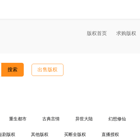
版权首页
求购版权
搜索
出售版权
重生都市
古典言情
异世大陆
幻想修仙
情
宫闱宅斗
同人小说
商战职场
游戏竞技
短剧版权
其他版权
买断全版权
直播授权
场
婚里婚外
重生复仇
穿越时空
复仇青春