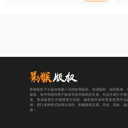
的感觉，直逼的张小刚窒息起来。 张小刚就
这样一直走在这雨里，让人喘息不过来的雨
里。
影猴版权平台提供海量小说的影视版权、动漫版权、短剧版权、
版权、海外和国内电子版权等多种版权的交易。作品作者打开更
道、更多版权方式获得智力回报。版权购买者有更多优秀作品
择，进行多种形式的再次创作。影猴版权交易，安全、高效、超
择！