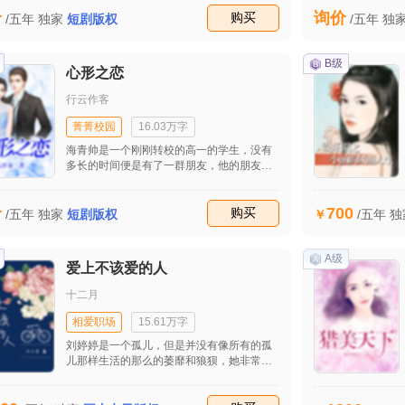
怎么做呢，善良的本性还是被社会污浊的贪
价
询价
心。 “开屏广告公司”的总裁元仁义因为自己
收藏
购买
/五年
独家
短剧版权
/五年
独
的挑剔和固执，让自己的家庭情况四分五
裂，造成没有子嗣侍奉左右的下场，于是去
孤儿院领养了乖巧善良的安谨秀，在一次慈
B级
心形之恋
善活动后，元仁义不幸去世，留给了安谨秀
一大笔财富，善良的安谨秀为了报答决定扛
行云作客
起公司的担子，在遗嘱的时候知道了元仁义
还有一个孙子元东云，以及一些他们家庭的
菁菁校园
16.03万字
情况，安谨秀决定去帮死去的老人挽救他的
海青帅是一个刚刚转校的高一的学生，没有
亲情，过程中……两人彼此相恋。后来发
多长的时间便是有了一群朋友，他的朋友对
现，安谨秀也并不是孤儿，原来是……
海青帅说学校有一个女生美若彤是学校的校
花，至今还是没有人能捕获她的芳心的，海
700
价
青帅说自己便是可以马大成功的，真的得到
收藏
购买
/五年
独
/五年
独家
短剧版权
了美若彤的心之后，却是对美若彤的一阵嬉
笑，完全是在玩弄，美若彤，顿时是美若彤
伤心离去，但是这时候海青帅却是发现自己
A级
爱上不该爱的人
似乎也这真的是喜欢上了美若彤的……
十二月
相爱职场
15.61万字
刘婷婷是一个孤儿，但是并没有像所有的孤
儿那样生活的那么的萎靡和狼狈，她非常努
力的工作，并且在工作中结识了一个年轻的
高富帅，从开始的自卑到后来的在一起，两