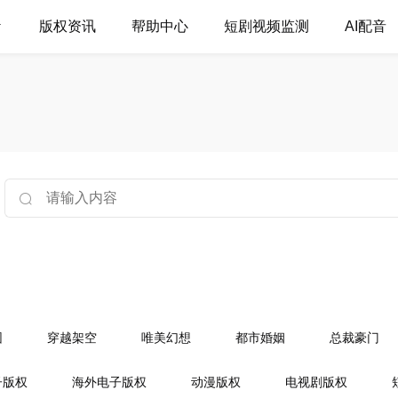
版权资讯
帮助中心
短剧视频监测
AI配音
园
穿越架空
唯美幻想
都市婚姻
总裁豪门
门世家
古典架空
穿越奇情
婚恋爱情
幻想言
子版权
海外电子版权
动漫版权
电视剧版权
菁校园
穿越女强
都市言情
豪门总裁
相爱职