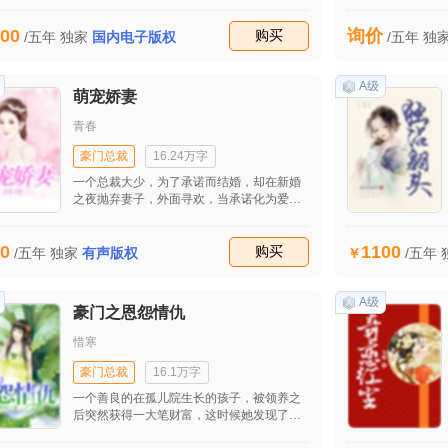
便她现在在自己怀中，即便她心中是有自己
的！ 记住，她是我的妻子，我会善待她，现
00
询价
在她忘记你不是很好吗？这样她也不会痛
收藏
购买
/五年
独家
国内电子版权
/五年
独
苦，你为什么非要让她记起呢？这样只会有
你一个人欢喜而已，说不定到时候你还欢喜
不起来呢，你仔细想想，是婉心的欢喜重要
A级
萌宠娇妻
还是你自己的？
青春
豪门总裁
16.24万字
一个总裁大少，为了承诺而结婚，却在新婚
之夜抛弃妻子，外面寻欢，当承诺化为爱
情，爱人却离自己远去，为了追爱，上演型
男大比拼，爱情让一个人改变，也让一个人
0
1100
疯狂，历经磨难，有情人终成眷属。以往旧
收藏
购买
/五年
独家
有声版权
/五年
爱怨恨再生，打破了本已经幸福的三口之
家，数亿身价总裁一夜之间身无分文，他们
是否还可以保持那段纯真的爱情，苦中作
A级
豪门之恩怨情仇
乐，品味生活真谛，男闺蜜是否可以找到真
爱，请看下面精彩故事……
惜寒
豪门总裁
16.1万字
一个善良的在孤儿院生长的孩子，被领养之
后突然获得一大笔财富，这时候她发现了这
个财富之家的亲情矛盾以及一些情况，她会