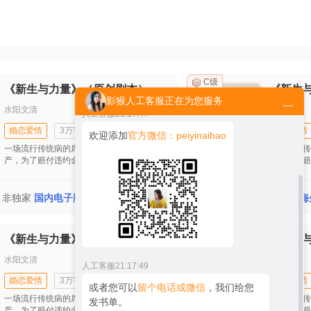
间谍战争
都市小说
历史军事
人工客服
21:17:45
您好！请问您想买网文有声版权，还是
出版物有声版权呢？
C级
《新生与力量》（原创剧本）（首发）
影猴人工客服正在为您服务
水阳文清
水阳文清
人工客服
21:17:47
婚恋爱情
3万字
完结
婚恋爱情
欢迎添加
官方微信：peiyinaihao
一场流行传统病的席卷让宸诚公司面临破
一场流行传
产，为了赔付违约金宸诚带领员工努力尝试
产，为了赔
新模式，在工作和生活的种种不顺后他开始
新模式，在
思考生命的意义。最后在他的坚持下成功接
思考生命的
10000
到自流行病发生后的第一个大单子，让公司
收藏
购买
到自流行病
年
非独家
国内电子版权
/五年
非独家
海
起死回生。妻子田雯发现他的婚外情后坚决
起死回生。
与之离婚并重回职场，工作的不顺和儿子的
与之离婚并
患病并没有打垮她，也逐渐揭开她的原生家
患病并没有
C级
《新生与力量》（原创剧本）（首发）
庭关系，同时也收获了美好的爱情。
庭关系，同
水阳文清
水阳文清
人工客服
21:17:49
婚恋爱情
3万字
完结
婚恋爱情
或者您可以
留个电话或微信
，我们给您
一场流行传统病的席卷让宸诚公司面临破
一场流行传
发书单。
产，为了赔付违约金宸诚带领员工努力尝试
产，为了赔