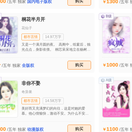
00
1300
个人经历的太多，还有很多朋友的各种的帮
收藏
购买
/五年
独家
国内电子版权
/五年
忙，最后他们能走到一起吗，而那些破坏情
感的人，刘婷婷会怎么去面对呢……
B级
桐花半月开
花仙子
都市言情
14.97万字
又是一个满月圆的夜。 高阁中，纸窗后，烛
光点点，身影依偎。 桐芯呆呆地立在杨树
下，呆呆地看着那牢牢依偎成一团的俩人，
她嘴唇，竟在悄声无息中抿得紧紧。
1000
价
收藏
购买
/五年
/五年
独家
全版权
A级
非你不娶
奇异果
都市言情
14.58万字
美好而又充满梦幻的向往，这是对她的爱
慕。他心情愉快，激动不安。为什么不安
呢？他思索：她见了真实的我会不会不喜欢
我？我怎么忽然对自己没信心了呢？我的女
00
1100
人缘可不好啊！想到这，沈伟忠更加担心
收藏
购买
/五年
独家
动漫版权
/五年