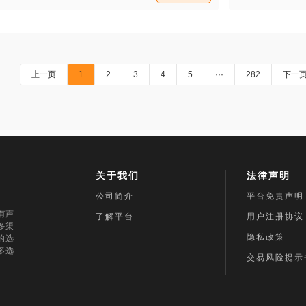
了。不过确确实实，我正在到她身边去啊，
多么好的一个女孩子，如果真像想象中那
样，成为我的女朋友多好！看着她视频时候
的微笑，我是那么开心，现在是去她身边，
是去和她见面，我有什么好不开心的！
上一页
1
2
3
4
5
···
282
下一
关于我们
法律声明
公司简介
平台免责声明
有声
了解平台
用户注册协议
多渠
隐私政策
的选
多选
交易风险提示