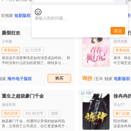
新模式，在工作和生活的种种不顺后他开始
新模式，在
思考生命的意义。最后在他的坚持下成功接
思考生命的
50000
到自流行病发生后的第一个大单子，让公司
收藏
购买
到自流行病
年
非独家
短剧版权
/永久
独家
买断
起死回生。妻子田雯发现他的婚外情后坚决
起死回生。
与之离婚并重回职场，工作的不顺和儿子的
与之离婚并
患病并没有打垮她，也逐渐揭开她的原生家
患病并没有
B级
发送
撕裂狂欢
青春旅
庭关系，同时也收获了美好的爱情。
庭关系，同
少年黯
思丹杰蕾
菁菁校园
21.71万字
菁菁校园
谁也说不清楚事情是如何演变成这样的。 和
唐泽、韩在
平时没有什么区别的星期三，晴转多云，最
中王颂芝进
后一节体育课，霍间和池麟一如既往的翘了
一中，随着
课，跟隔壁高中的混混们约架。
喜欢唐泽，
询价
收藏
购买
庄牧的到来
独家
海外电子版权
/五年
独家
电影版权
A级
重生之超级豪门千金
徐冉冉
漫语菲菲
天山77
现代言情
151.92万字
完结
豪门总裁
她是豪门千金，却遭同父异母的妹妹所陷
阳光明媚。
害，父母双亡公司易主，自己更是惨死于白
柒是徐冉冉