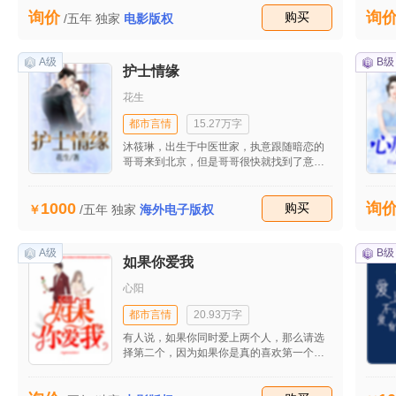
这一切都是欧阳枫林的未婚妻欧阳美意和表
询价
询
弟欧阳明远的阴谋，为了继承鼎泰丰集团。
收藏
购买
/五年
独家
电影版权
结果当欧阳枫林醒来之后，完全失去了记
忆，甚至连自己叫什么都记不起来了。欧阳
枫林醒来之后，发现自己躺在一个叫做于小
A级
B级
护士情缘
柔的女孩的家里。完全记不起自己是谁了？
就这样欧阳枫林和这个叫做于小柔的女孩生
花生
活在一起了
都市言情
15.27万字
沐筱琳，出生于中医世家，执意跟随暗恋的
哥哥来到北京，但是哥哥很快就找到了意中
人结婚，无奈的沐筱琳在酒吧里喝的酩酊大
醉，等醉酒醒来，却发现自己躺在一个陌生
1000
询
的怀抱里。中医世家的大小姐，虽然没有什
收藏
购买
/五年
独家
海外电子版权
么显赫的身世，但是凭借着自己高明的艺术
和对中医发展的执着追求，赢得了大家的尊
重。而那个陌生男人，也深深的被她的一举
A级
B级
如果你爱我
一动吸引着，陌生男人宠爱着她，带给她从
未有过的安全感。这让沐筱琳十分感动，最
心阳
终终于发现自己也是离不开他的。
都市言情
20.93万字
有人说，如果你同时爱上两个人，那么请选
择第二个，因为如果你是真的喜欢第一个，
那么就不会爱上第二个人。 很多事情都不存
在如果，人们都希望事情因为“如果”两个字而