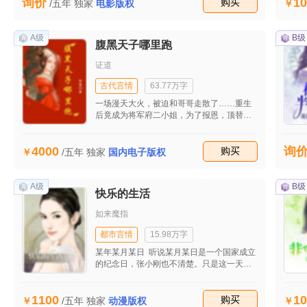
10
询价
改变，可是，没有如果。
收藏
购买
/五年
独家
电影版权
A级
B级
腹黑天子哪里跑
证道
古代言情
63.77万字
一场漫天大火，被迫和哥哥走散了……重生
后竟成为将军府二小姐，为了报恩，顶替妹
妹入宫。如此就罢了，竟然连她这么绝色都
没有被选上？！这！这皇上到底长的什么眼
4000
询
神啊！
收藏
购买
/五年
独家
国内电子版权
A级
B级
快乐的生活
如来魔指
都市言情
15.98万字
某年某月某日 听说某月某日是一个国家成立
的纪念日，张小刚也不清楚。只是这一天，
也是张小刚作为独立标志的一个很有意义的
日子。 这一天雨下的大了些，但总在点点滴
1100
10
滴地敲在窗子上。天也阴的厚了，黑云压城
收藏
购买
/五年
独家
动漫版权