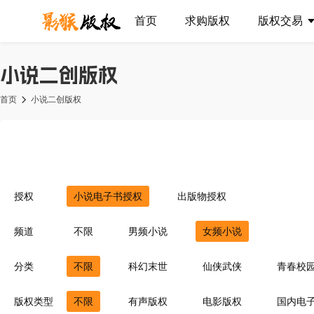
首页
求购版权
版权交易
小说二创版权
首页
小说二创版权
授权
小说电子书授权
出版物授权
频道
不限
男频小说
女频小说
分类
不限
科幻末世
仙侠武侠
青春校
异界重生
同人衍生
现代言情
豪
版权类型
不限
有声版权
电影版权
国内电
灵异惊悚
耽美百合
青梅竹马
菁