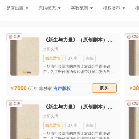
灵异言情
悬疑灵异
现言刑侦
都
是否出版
完结状态
字数范围
授权类型
C级
C级
《新生与力量》（原创剧本）（首发）
水阳文清
婚恋爱情
3万字
完结
一场流行传统病的席卷让宸诚公司面临破
产，为了赔付违约金宸诚带领员工努力尝试
新模式，在工作和生活的种种不顺后他开始
思考生命的意义。最后在他的坚持下成功接
7000
38
到自流行病发生后的第一个大单子，让公司
收藏
购买
/五年
非独家
有声版权
起死回生。妻子田雯发现他的婚外情后坚决
与之离婚并重回职场，工作的不顺和儿子的
患病并没有打垮她，也逐渐揭开她的原生家
C级
C级
《新生与力量》（原创剧本）（首发）
庭关系，同时也收获了美好的爱情。
水阳文清
婚恋爱情
3万字
完结
一场流行传统病的席卷让宸诚公司面临破
产，为了赔付违约金宸诚带领员工努力尝试