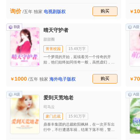
性。近日来，他患上了厌食症，不管是山珍
还是海味对他来说都难以下咽，这一日他偶
10
询价
然在一家小面馆里吃到了一碗普普通通的
收藏
购买
/五年
独家
电视剧版权
面，他就把做面的小师傅绑回了家――
B级
A级
晴天守护者
甜甜圈
菁菁校园
15.49万字
一个梦境的开始，延续着另一个传奇的开
始，他们始终如同传奇一般，虽然虚幻，但
却是真实的存在着。这些人，我们习惯称呼
他们为守护者，或者是梦的神话的缔造者。
1000
70
一个不朽的传奇，一个个传奇般的故事……
收藏
购买
/五年
独家
海外电子版权
A级
A级
爱到天荒地老
司马云
豪门总裁
15.91万字
鼎泰丰集团的总裁欧阳枫林，在一次开车出
行中，不行遭遇车祸，结果下落不明，警察
在车祸现场发现一具焦黑的尸体，但是其实