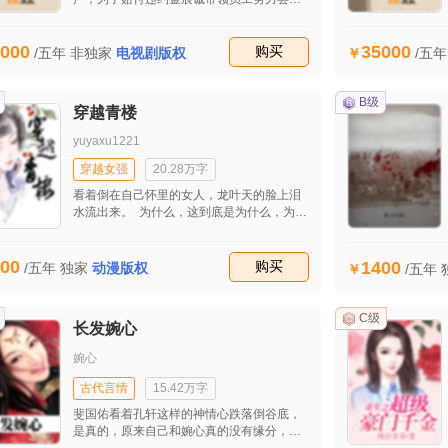
新模式，在工作和生活的种种不顺后他开始
思考生命的意义。最后在他的坚持下成功接
000
35000
到自流行病发生后的第一个大单子，让公司
收藏
购买
/五年
非独家
电视剧版权
/五
起死回生。妻子田雯发现他的婚外情后坚决
与之离婚并重回职场，工作的不顺和儿子的
患病并没有打垮她，也逐渐揭开她的原生家
B级
穿越青楼
庭关系，同时也收获了美好的爱情。
yuyaxu1221
穿越女强
20.28万字
看着倒在自己怀里的女人，龙叶天的脸上泪
水流出来。 为什么，这到底是为什么，为什
么会这样的，母亲什么都不争，什么都不
要，过着连下人都不如的生活，而自己也是
过着猪狗不如的生活，可是为什么他们还那
00
1400
收藏
购买
/五年
独家
动漫版权
/五年
么的狠心，还要这样对自己呢，现在母亲已
经死了，这个世界也没有什么值得自己留恋
的。 看着不远处的那个奴婢，是她，就是她
C级
长发婉心
杀死自己的母亲的，今天自己就要给母亲报
仇，杀了那个贱女人，给母亲报仇，然后再
婉心
去找其他的人报仇……
古代言情
15.42万字
斐国佑看着孔轩这样的神情心跌落倒谷底，
是真的，原来自己和婉心真的没有缘分，即