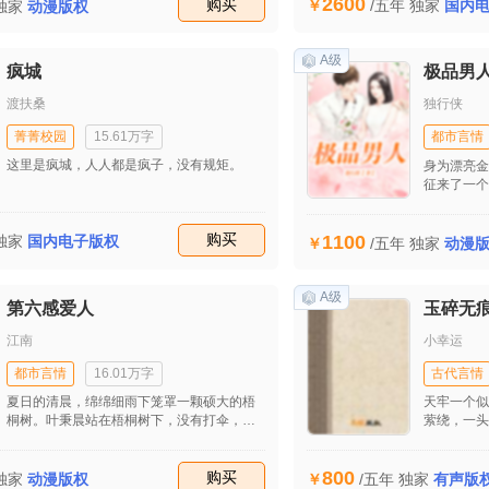
2600
财，她开始
收藏
购买
/五年
独家
国内
独家
动漫版权
察追？我闪
托？我去！
业之间杀出
A级
疯城
极品男
渡扶桑
独行侠
菁菁校园
15.61万字
都市言情
这里是疯城，人人都是疯子，没有规矩。
身为漂亮金
征来了一个
饭一流，而
是因为以前
收藏
购买
1100
独家
国内电子版权
受。 种种
/五年
独家
动漫
的真心和温
是因为他的
却步，但是
A级
第六感爱人
玉碎无
为家规而暂
的男人，虽
江南
小幸运
了……
都市言情
16.01万字
古代言情
夏日的清晨，绵绵细雨下笼罩一颗硕大的梧
天牢一个似
桐树。叶秉晨站在梧桐树下，没有打伞，就
萦绕，一头
那么透过薄薄的雨雾看向远方，似乎是在沉
身长若蛇，
思，又似乎是在享受这难得的静谧。
鹰，能走，
800
收藏
购买
隐能现，能
独家
动漫版权
/五年
独家
有声版