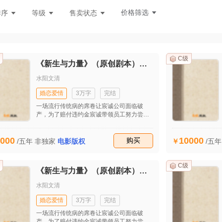
市悬疑
魔幻
校园百合
玄幻言情
同人次元
价格筛选
排序
等级
售卖状态
C级
《新生与力量》（原创剧本）（首发）
水阳文清
婚恋爱情
3万字
完结
一场流行传统病的席卷让宸诚公司面临破
产，为了赔付违约金宸诚带领员工努力尝试
新模式，在工作和生活的种种不顺后他开始
思考生命的意义。最后在他的坚持下成功接
000
10000
到自流行病发生后的第一个大单子，让公司
收藏
购买
/五年
非独家
电影版权
/五
起死回生。妻子田雯发现他的婚外情后坚决
与之离婚并重回职场，工作的不顺和儿子的
患病并没有打垮她，也逐渐揭开她的原生家
C级
《新生与力量》（原创剧本）（首发）
庭关系，同时也收获了美好的爱情。
水阳文清
婚恋爱情
3万字
完结
一场流行传统病的席卷让宸诚公司面临破
产，为了赔付违约金宸诚带领员工努力尝试