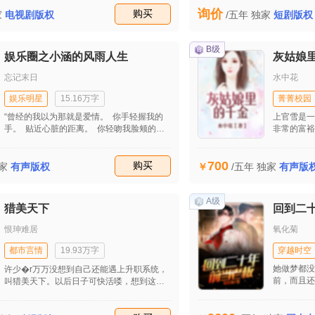
了极致。深宫一角，小麟子在解释了投毒事
儿？ 上官
询价
情经过后，小麟子终于得到了棉蓉娘娘的原
收藏
购买
西，而华天
家
电视剧版权
/五年
独家
短剧版权
谅以后，整个人一下子放松了下来，而这个
多的狠招。
时候，鬼火打过来的伤害开始在小麟子的身
追求着另外
上起了作用，一大口啊黑色的血液从嘴里面
做？ 所有
B级
娱乐圈之小涵的风雨人生
灰姑娘
吐了出来，很快小麟子整个人都昏死了过
的豪门争斗
去。
后谁才是最
忘记末日
水中花
娱乐明星
15.16万字
菁菁校园
“曾经的我以为那就是爱情。 你手轻握我的
上官雪是一
手。 贴近心脏的距离。 你轻吻我脸颊的虔
非常的富裕
诚。 你温润注视我的炙热眼神。 一项一
自己一直赚
项。 似乎都诉说这就是我们的爱情。 可是
的时候，上
700
你那决绝的背影。 无一不诉说这只是我的幻
收藏
购买
情，但是被
家
有声版权
/五年
独家
有声版
想。 亲爱的你。 用背影告诉我这不是爱
难，终于去
情。 你说我是走失的精灵。
和别人交流
雪很是照顾
A级
猎美天下
回到二
们，将会发
躲，终究无
恨珅难居
氧化菊
都市言情
19.93万字
穿越时空
她做梦都没
许少�r万万没想到自己还能遇上升职系统，
前，而且还
叫猎美天下。以后日子可快活喽，想到这里
能拥有传说
心里美滋滋的。
没兴起，遍