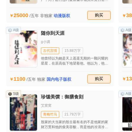
新模式，在工作和生活的种种不顺后他开始
思考生命的意义。最后在他的坚持下成功接
25000
38
到自流行病发生后的第一个大单子，让公司
收藏
购买
/五年
非独家
动漫版权
起死回生。妻子田雯发现他的婚外情后坚决
与之离婚并重回职场，工作的不顺和儿子的
患病并没有打垮她，也逐渐揭开她的原生家
A级
A级
随你到天涯
庭关系，同时也收获了美好的爱情。
g小调
古代言情
15.88万字
他曾经以为她是天上遥遥无期的一颗闪耀的
星星，在居高临下地望着他。他以为，他永
远不会触及到的这颗星星，此时在用自己的
性命在保护他们。
13
1100
收藏
购买
/五年
独家
国内电子版权
S级
A级
珍馐美馔：御膳食刻
艾窝窝
青梅竹马
21.79万字
殷家的大当家的殷古最有名的不是他家的家
财万贯和他的俊美容貌，而是他的冷清冷