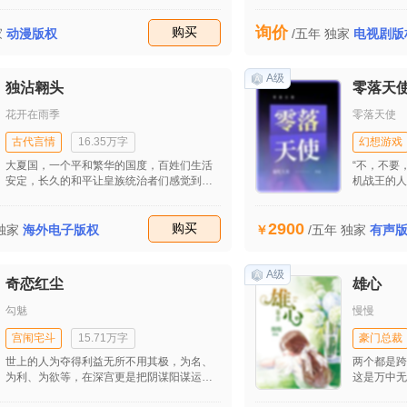
眼狼和渣男面前。有幸重生，并得以超能
冉的门，就
力，复仇之路正式开启……
餐，徐冉冉
询价
收藏
购买
庞，夹杂着
家
动漫版权
/五年
独家
电视剧版
A级
独沾翱头
零落天
花开在雨季
零落天使
古代言情
16.35万字
幻想游戏
大夏国，一个平和繁华的国度，百姓们生活
“不，不要
安定，长久的和平让皇族统治者们感觉到心
机战王的人
安，但这一切终将被破坏，伴随一个新崛起
的体内燃烧
的西蛮国家，青杉国。就此，两国的战斗一
极雷轰天！
2900
触即发。 她名字叫董月，出水肤蓉那样艳丽
收藏
购买
独家
海外电子版权
/五年
独家
有声
柔美，有着让所有男子为之倾心的绝色，生
在官家，她命运不由自己作住，不曾想到自
己却嫁于一见钟情的七王爷上官宇。 上官
A级
奇恋红尘
雄心
宇，最有可能继承大夏国的君主，温文尔雅
体贴入微，两人相识相恋如同是被上天安排
勾魅
慢慢
一样。 可惜命运弄人，在这一场两国交战的
战斗中他们却遭遇多次的分分离离。 而最
宫闱宅斗
15.71万字
豪门总裁
后，他们能否如彼此所愿那样永生在一起？
世上的人为夺得利益无所不用其极，为名、
两个都是跨
为利、为欲等，在深宫更是把阴谋阳谋运用
这是万中无
到了极致。古家所传孙子兵法在这里提现到
时喜欢上一