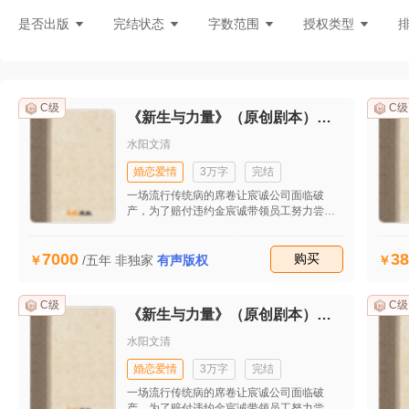
灵异言情
悬疑灵异
现言刑侦
都
是否出版
完结状态
字数范围
授权类型
C级
C级
《新生与力量》（原创剧本）（首发）
水阳文清
婚恋爱情
3万字
完结
一场流行传统病的席卷让宸诚公司面临破
产，为了赔付违约金宸诚带领员工努力尝试
新模式，在工作和生活的种种不顺后他开始
思考生命的意义。最后在他的坚持下成功接
7000
38
到自流行病发生后的第一个大单子，让公司
收藏
购买
/五年
非独家
有声版权
起死回生。妻子田雯发现他的婚外情后坚决
与之离婚并重回职场，工作的不顺和儿子的
患病并没有打垮她，也逐渐揭开她的原生家
C级
C级
《新生与力量》（原创剧本）（首发）
庭关系，同时也收获了美好的爱情。
水阳文清
婚恋爱情
3万字
完结
一场流行传统病的席卷让宸诚公司面临破
产，为了赔付违约金宸诚带领员工努力尝试