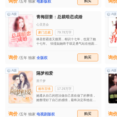
询价
询
生成了自己的重重外孙女。 她发誓要过一回
收藏
购买
/五年
独家
电影版权
恣意潇洒的人生，谁料美好生活还没开始，
渣男狗皇帝竟然也卷土重来，还成了当朝四
皇子！ 惹不起我还躲不起嘛。谁料她战战兢
A级
A级
青梅甜妻：总裁暗恋成婚
兢避他如蛇蝎，他却非要腻着她谈真爱。 沈
念心表示：“要真爱？对不起，没有。这个真
心灵意会
没有！”
豪门总裁
79.78万字
林圣哲霸道又腹黑，相识十七年，也宠了她
十七年。 怯懦如她终于鼓足勇气站在他面前
时……却听到他对医生说：“把她肚子里的孩
子，打掉！” 多年后，他再次出现，那个和
询价
询
他长得一模一样的小正太歪着头问：“你不是
收藏
购买
/五年
独家
全版权
在妈妈枕头下的照片里吗？怎么跑出来啦？”
【虐恋版】 夏若�B双手环胸站在车窗外，
A级
无可奈何地笑：“林圣哲，你这么高的个子，
A级
隔梦相爱
心眼怎么这么小？” 林圣哲慵懒地靠在椅背
上，点点头：“我的人，别人看一眼都觉得是
黑千梦
抢。我就是这样。” 明明情深如许，却为何
冷血入骨。 夏若�B笑靥如花，一双眼似是
都市言情
17.29万字
夜空中的星辰般明亮，“林圣哲，你是我眼都
她遵从自己的想法做自己喜欢做了的事情，
不眨就可以说爱的人，而我却是你头都不抬
她整理好了自己的感情，最终决定和他在一
就能够放手的人。” 【情深版】 夏若�B被
起，她知道，自己不能够没有这个男人。 朗
他吻得浑身一激灵，身体很没出息地发软，
宁，你的好，我只能下辈子再偿还了……暖
她转身狠狠推开他，红着眼道：“林圣哲，你
询价
询
笑摸着手指上的婚戒倚在韩星辰怀中想到。
收藏
购买
/五年
独家
电视剧版权
怎么这么不要脸！嘴上说要跟我分开，现在