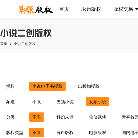
首页
求购版权
版权交易
小说二创版权
首页
小说二创版权
授权
小说电子书授权
出版物授权
频道
不限
男频小说
女频小说
分类
不限
科幻末世
仙侠武侠
青春校
异界重生
同人衍生
现代言情
豪
版权类型
不限
有声版权
电影版权
国内电
灵异惊悚
耽美百合
青梅竹马
菁