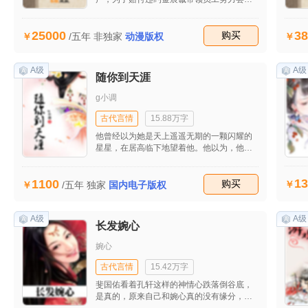
新模式，在工作和生活的种种不顺后他开始
思考生命的意义。最后在他的坚持下成功接
25000
38
到自流行病发生后的第一个大单子，让公司
收藏
购买
/五年
非独家
动漫版权
起死回生。妻子田雯发现他的婚外情后坚决
与之离婚并重回职场，工作的不顺和儿子的
患病并没有打垮她，也逐渐揭开她的原生家
A级
A级
随你到天涯
庭关系，同时也收获了美好的爱情。
g小调
古代言情
15.88万字
他曾经以为她是天上遥遥无期的一颗闪耀的
星星，在居高临下地望着他。他以为，他永
远不会触及到的这颗星星，此时在用自己的
性命在保护他们。
13
1100
收藏
购买
/五年
独家
国内电子版权
A级
A级
长发婉心
婉心
古代言情
15.42万字
斐国佑看着孔轩这样的神情心跌落倒谷底，
是真的，原来自己和婉心真的没有缘分，即