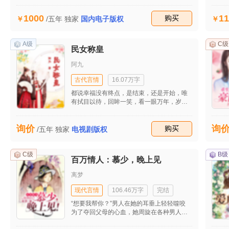
便她现在在自己怀中，即便她心中是有自己
的！ 记住，她是我的妻子，我会善待她，现
1000
11
在她忘记你不是很好吗？这样她也不会痛
收藏
购买
/五年
独家
国内电子版权
苦，你为什么非要让她记起呢？这样只会有
你一个人欢喜而已，说不定到时候你还欢喜
不起来呢，你仔细想想，是婉心的欢喜重要
A级
C级
民女称皇
还是你自己的？
阿九
古代言情
16.07万字
都说幸福没有终点，是结束，还是开始，唯
有拭目以待，回眸一笑，看一眼万年，岁月
这般静好，此生无悔！
询价
询
收藏
购买
/五年
独家
电视剧版权
C级
B级
百万情人：慕少，晚上见
离梦
现代言情
106.46万字
完结
“想要我帮你？”男人在她的耳垂上轻轻噬咬
为了夺回父母的心血，她周旋在各种男人之
间，他故意伸出橄榄枝给她抱，明知道是粉