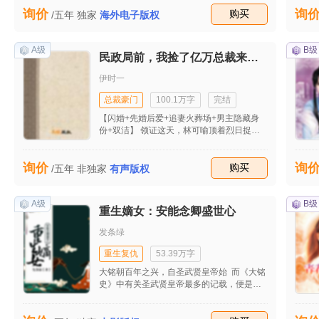
身碎骨的交易，她却义无反顾的当了他的情
询价
询
人。
收藏
购买
/五年
独家
海外电子版权
A级
B级
民政局前，我捡了亿万总裁来领证
伊时一
总裁豪门
100.1万字
完结
【闪婚+先婚后爱+追妻火葬场+男主隐藏身
份+双洁】 领证这天，林可喻顶着烈日捉
奸，一个她未婚夫，一个是她好友，她气得
拿水泼他们，却被渣男一把推开，还骂了她
询价
询
句：“神经病。” 她双目猩红，扭头就在民政
收藏
购买
/五年
非独家
有声版权
局门口，拉了个同样急需结婚的帅哥。 本以
为，顾易只是跑了未婚妻的普通 人，没想
到，他是顾氏掌权人，咳嗽一声，整个人商
A级
B级
重生嫡女：安能念卿盛世心
圈都要抖三抖商业大佬。 而当顾夫人被正式
在大众面前露脸。 质疑声又起伏不断。 林可
发条绿
喻拿着手机摔向坐在沙发上的人，气呼呼的
说：“他们说我不配当顾太太。” 男人掀起眼
重生复仇
53.39万字
皮，挑眉看向不高兴的人，面不改色的将人
大铭朝百年之兴，自圣武贤皇帝始 而《大铭
拉进怀里回：“是吗，我试试。”
史》中有关圣武贤皇帝最多的记载，便是帝
后情深的佳话，在民间也是流传甚广。当事
人对此却是嗤之以鼻。 母仪天下的皇太后重