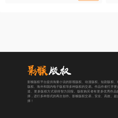
“在想什么？”韩星辰温柔的看着自己怀中的小
又来轻薄我！” 林圣哲摸了摸嘴唇，露出一
女人。 “在想……我们的婚宴要邀请多少
个高深莫测的笑容：“要脸的话，老婆就跑
人。”还是不要告诉这个小心眼的男人她在想
了。” 夏若�B一秒钟女王上身，冲他傲娇的
什么了，她现在真的很幸福，望所有人都
抬了抬下巴，“那你说说，爱我是什么感觉？”
是……
林圣哲长而翘的睫毛垂下来，握住她冰凉的
手，放在唇边一吻：“形容不出来是什么感
觉，但是你就是我不爱别人的理由。”
影猴版权平台提供海量小说的影视版权、动漫版权、短剧版权、
版权、海外和国内电子版权等多种版权的交易。作品作者打开更
道、更多版权方式获得智力回报。版权购买者有更多优秀作品
择，进行多种形式的再次创作。影猴版权交易，安全、高效、超
择！